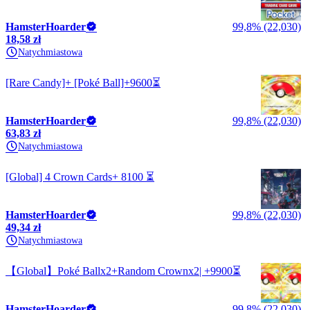
HamsterHoarder
99,8% (22,030)
18,58 zł
Natychmiastowa
[Rare Candy]+ [Poké Ball]+9600⏳
HamsterHoarder
99,8% (22,030)
63,83 zł
Natychmiastowa
[Global] 4 Crown Cards+ 8100 ⏳
HamsterHoarder
99,8% (22,030)
49,34 zł
Natychmiastowa
【Global】Poké Ballx2+Random Crownx2| +9900⏳
HamsterHoarder
99,8% (22,030)