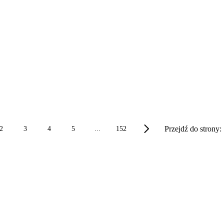
Przejdź do strony:
2
3
4
5
...
152
ją kolekcję Pokemonów w kieszeni (dosłownie)! Dzięki kontu Pokemon