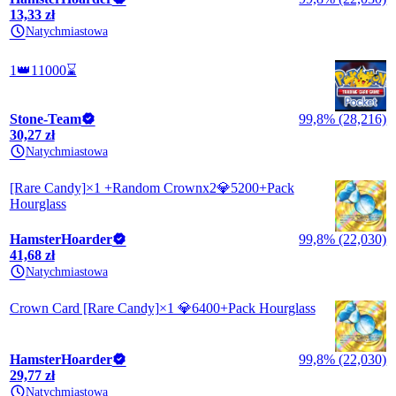
13,33 zł
Natychmiastowa
1👑11000⌛️
Stone-Team
99,8% (28,216)
30,27 zł
Natychmiastowa
[Rare Candy]×1 +Random Crownx2💎5200+Pack
Hourglass
HamsterHoarder
99,8% (22,030)
41,68 zł
Natychmiastowa
Crown Card [Rare Candy]×1 💎6400+Pack Hourglass
HamsterHoarder
99,8% (22,030)
29,77 zł
Natychmiastowa