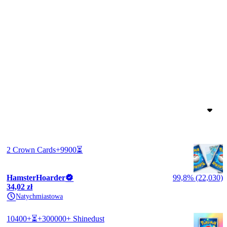
2 Crown Cards+9900⏳
HamsterHoarder
99,8% (22,030)
34,02 zł
Natychmiastowa
10400+⏳+300000+ Shinedust