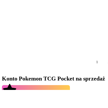
1
Konto Pokemon TCG Pocket na sprzedaż
4.9
Z ostatnich
5 623 838
zamówień
Klasyczna gra karciana powraca z hukiem – teraz możesz mieć swo