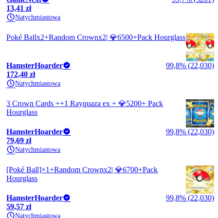
13,41 zł
Natychmiastowa
Poké Ballx2+Random Crownx2| 💎6500+Pack Hourglass
HamsterHoarder
99,8% (22,030)
172,40 zł
Natychmiastowa
3 Crown Cards ++1 Rayquaza ex + 💎5200+ Pack
Hourglass
HamsterHoarder
99,8% (22,030)
79,69 zł
Natychmiastowa
[Poké Ball]×1+Random Crownx2| 💎6700+Pack
Hourglass
HamsterHoarder
99,8% (22,030)
59,57 zł
Natychmiastowa