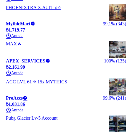
PHOENIXTRA X-SUIT ⭐⭐
MythicMart
99,1% (343)
₺1.719,77
Anında
MAX🔥
APEX_SERVICES
100% (135)
₺2.161,99
Anında
ACC LVL 61 ⭐ 15x MYTHICS
ProAccs
99,6% (241)
₺1.031,86
Anında
Pubg Glacier Lv-5 Account