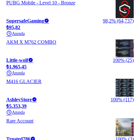
PUBG Mobile - Level 10 - Bronze
SupersafeGaming
98,2% (64,737)
₺95,82
Anında
AKM X M762 COMBO
Little-wolf
100% (25)
₺1.965,45
Anında
M416 GLACIER
AshleyStore
100% (117)
₺5.353,39
Anında
Rare Account
Trusted786
100% (3)