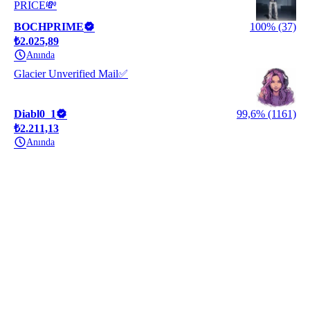
PRICE💸
BOCHPRIME
100% (37)
₺2.025,89
Anında
Glacier Unverified Mail✅
Diabl0_1
99,6% (1161)
₺2.211,13
Anında