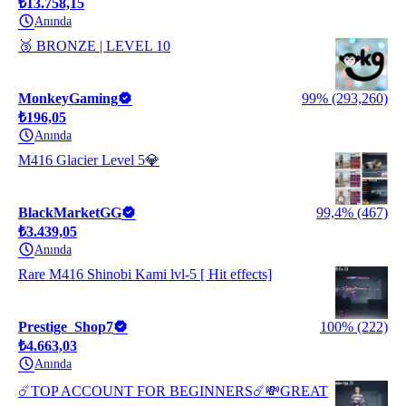
₺13.758,15
Anında
🥉 BRONZE | LEVEL 10
MonkeyGaming
99% (293,260)
₺196,05
Anında
M416 Glacier Level 5💎
BlackMarketGG
99,4% (467)
₺3.439,05
Anında
Rare M416 Shinobi Kami lvl-5 [ Hit effects]
Prestige_Shop7
100% (222)
₺4.663,03
Anında
☄️TOP ACCOUNT FOR BEGINNERS☄️💸GREAT