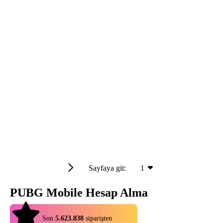
Sayfaya git:
1
PUBG Mobile Hesap Alma
4.9
Son
5.623.838
siparişten