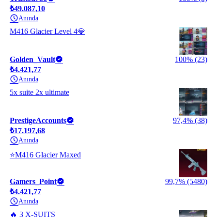
₺49.087,10
Anında
M416 Glacier Level 4💎
Golden_Vault
100% (23)
₺4.421,77
Anında
5x suite 2x ultimate
PrestigeAccounts
97,4% (38)
₺17.197,68
Anında
⭐M416 Glacier Maxed
Gamers_Point
99,7% (5480)
₺4.421,77
Anında
🔥 3 X-SUITS