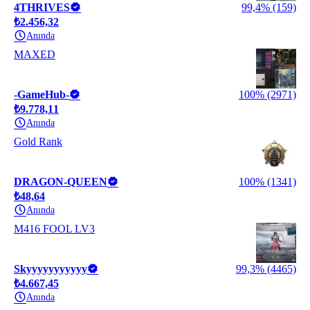
4THRIVES
99,4% (159)
₺2.456,32
Anında
MAXED
-GameHub-
100% (2971)
₺9.778,11
Anında
Gold Rank
DRAGON-QUEEN
100% (1341)
₺48,64
Anında
M416 FOOL LV3
Skyyyyyyyyyyy
99,3% (4465)
₺4.667,45
Anında