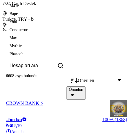
7/24 Canlı Destek
M416
Bape
Türkçe
|
TRY - ₺
Fool
Conqueror
Max
Mythic
Pharaoh
6608 eşya
bulundu
Önerilen
Önerilen
CROWN RANK ⚡
-Jordxn
100% (1868)
₺302,19
Anında