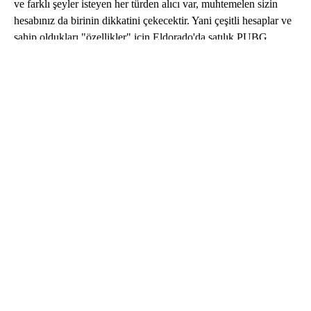
ve farklı şeyler isteyen her türden alıcı var, muhtemelen sizin
hesabınız da birinin dikkatini çekecektir. Yani çeşitli hesaplar ve
sahip oldukları "özellikler" için Eldorado'da satılık PUBG
hesabı ilanı verildiğinde bunlar çok iyi satılabilir. PUBG Mobile
hesapları satmak istiyorsanız süreci başlatmak için sayfanın üst
kısmını kontrol edebilir ve hesabınızı satışa çıkarabilirsiniz. Eğer
PUBG Mobile hesabı satın almak istiyorsanız mevcut
seçeneklere göz atın, size en uygun olduğunu düşündüğünüzü
seçin ve yeni hesabınızla hemen oynamaya başlayın.
PUBG Mobile Hesapları nasıl satın alınır?
PUBG Mobile hesabı mı satın almak istiyorsunuz? İşte nasıl
başlayacağınıza dair kısa bir kılavuz:
Listelenen PUBG Mobile hesaplarına göz atın ve
ihtiyaçlarınıza en uygun olanı seçin.
Her şeyin size uygun olduğundan emin olmak için
teklifin açıklamasını mutlaka okuyun.