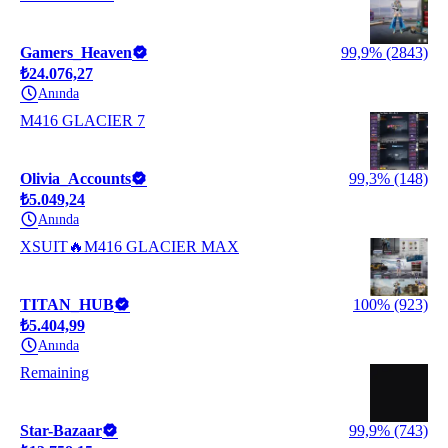
Gamers_Heaven
99,9% (2843)
₺24.076,27
Anında
M416 GLACIER 7
Olivia_Accounts
99,3% (148)
₺5.049,24
Anında
XSUIT🔥M416 GLACIER MAX
TITAN_HUB
100% (923)
₺5.404,99
Anında
Remaining
Star-Bazaar
99,9% (743)