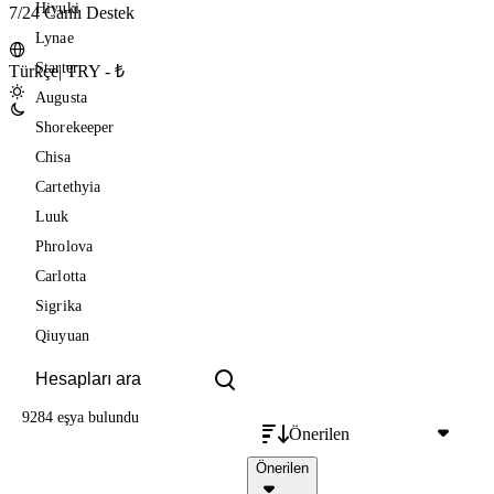
Hiyuki
7/24 Canlı Destek
Lynae
Starter
Türkçe
|
TRY - ₺
Augusta
Shorekeeper
Chisa
Cartethyia
Luuk
Phrolova
Carlotta
Sigrika
Qiuyuan
9284 eşya
bulundu
Önerilen
Önerilen