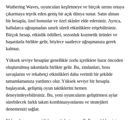
Wuthering Waves, oyuncuları keşfetmeye ve birçok sırrını ortaya
çıkarmaya teşvik eden geniş bir açık dünya sunar. Satın alınan
bir hesapla, özel bonuslar ve özel ski̇nler elde edersiniz. Ayrıca,
haftalarca uğraşmadan sınırlı süreli etkinliklere erişebilirsiniz.
Birçok hesap, etkinlik ödülleri, sezonluk kozmetik ürünler ve
başarılarla birlikte gelir, böylece saatlerce uğraşmanıza gerek
kalmaz.
Yüksek seviye hesaplar genellikle zorlu içeriklere hazır önceden
oluşturulmuş takımlarla birlikte gelir. Bu, zindanları, boss
savaşlarını ve rekabetçi etkinlikleri daha verimli bir şekilde
tamamlamanıza yardımcı olur. Yüksek seviye bir hesapla
başlayarak, gelişmiş oyun taktiklerini hemen
deneyimleyebilirsiniz. Bu, yeni oyuncuların geliştirmesi aylar
sürebilecek farklı takım kombinasyonlarını ve stratejileri
denemenizi sağlar.
Eldorado ayrıca çeşitli hesap türleri sunar. PvP meraklıları için
özel olarak tasarlanmış hesaplardan, zanaat ve oyun içi ticaret