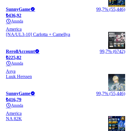
SunnyGame
99,7% (55,446)
₺436,92
Anında
America
[NA/UL3-10] Carlotta + Camellya
RerollAccount
99,7% (6742)
₺225,82
Anında
Asya
Luuk Herssen
SunnyGame
99,7% (55,446)
₺416,79
Anında
America
NA 82K