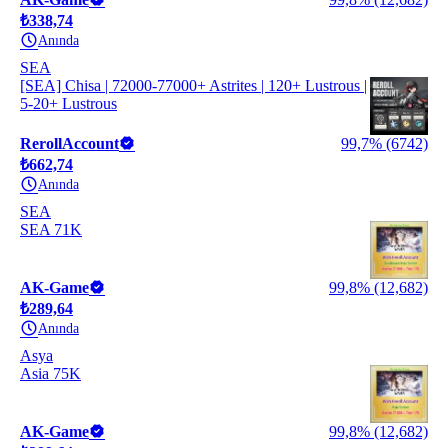
₺338,74
Anında
SEA
[SEA] Chisa | 72000-77000+ Astrites | 120+ Lustrous |
5-20+ Lustrous
RerollAccount
99,7% (6742)
₺662,74
Anında
SEA
SEA 71K
AK-Game
99,8% (12,682)
₺289,64
Anında
Asya
Asia 75K
AK-Game
99,8% (12,682)