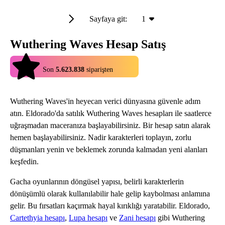
Sayfaya git:
1
Wuthering Waves Hesap Satış
4.9
Son
5.623.838
siparişten
Wuthering Waves'in heyecan verici dünyasına güvenle adım
atın. Eldorado'da satılık Wuthering Waves hesapları ile saatlerce
uğraşmadan maceranıza başlayabilirsiniz. Bir hesap satın alarak
hemen başlayabilirsiniz. Nadir karakterleri toplayın, zorlu
düşmanları yenin ve beklemek zorunda kalmadan yeni alanları
keşfedin.
Gacha oyunlarının döngüsel yapısı, belirli karakterlerin
dönüşümlü olarak kullanılabilir hale gelip kaybolması anlamına
gelir. Bu fırsatları kaçırmak hayal kırıklığı yaratabilir. Eldorado,
Cartethyia hesapı
,
Lupa hesapı
ve
Zani hesapı
gibi Wuthering