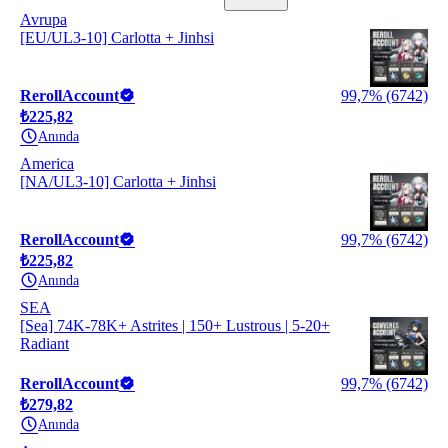
Avrupa
[EU/UL3-10] Carlotta + Jinhsi
RerollAccount
99,7% (6742)
₺225,82
Anında
America
[NA/UL3-10] Carlotta + Jinhsi
RerollAccount
99,7% (6742)
₺225,82
Anında
SEA
[Sea] 74K-78K+ Astrites | 150+ Lustrous | 5-20+
Radiant
RerollAccount
99,7% (6742)
₺279,82
Anında