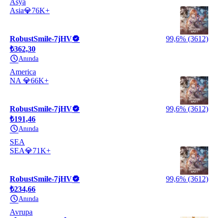
Asya
Asia💎76K+
RobustSmile-7jHV
99,6% (3612)
₺362,30
Anında
America
NA 💎66K+
RobustSmile-7jHV
99,6% (3612)
₺191,46
Anında
SEA
SEA💎71K+
RobustSmile-7jHV
99,6% (3612)
₺234,66
Anında
Avrupa