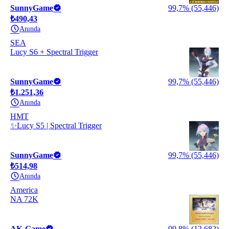
SunnyGame
99,7% (55,446)
₺490,43
Anında
SEA
Lucy S6 + Spectral Trigger
SunnyGame
99,7% (55,446)
₺1.251,36
Anında
HMT
✨Lucy S5 | Spectral Trigger
SunnyGame
99,7% (55,446)
₺514,98
Anında
America
NA 72K
AK-Game
99,8% (12,682)