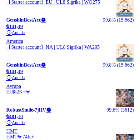
【Starter account】EU | UL8 Sigrika | WO275
GenshinBestAcc
99,8% (15,662)
₺141,39
Anında
America
【Starter account】NA | UL8 Sigrika | WA295
GenshinBestAcc
99,8% (15,662)
₺141,39
Anında
Avrupa
EU|82K+💎
RobustSmile-7jHV
99,6% (3612)
₺481,10
Anında
HMT
HMT💎74K+