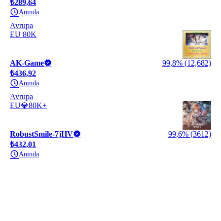
₺289,64
Anında
Avrupa
EU 80K
AK-Game
99,8% (12,682)
₺436,92
Anında
Avrupa
EU💎80K+
RobustSmile-7jHV
99,6% (3612)
₺432,01
Anında