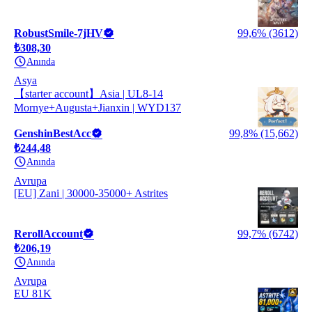
RobustSmile-7jHV
99,6% (3612)
₺308,30
Anında
Asya
【starter account】Asia | UL8-14
Mornye+Augusta+Jianxin | WYD137
GenshinBestAcc
99,8% (15,662)
₺244,48
Anında
Avrupa
[EU] Zani | 30000-35000+ Astrites
RerollAccount
99,7% (6742)
₺206,19
Anında
Avrupa
EU 81K