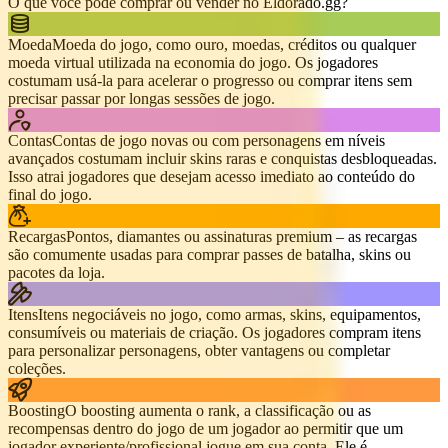
O que você pode comprar ou vender no Eldorado.gg?
Moeda
Moeda do jogo, como ouro, moedas, créditos ou qualquer
moeda virtual utilizada na economia do jogo. Os jogadores
costumam usá-la para acelerar o progresso ou comprar itens sem
precisar passar por longas sessões de jogo.
Contas
Contas de jogo novas ou com personagens em níveis
avançados costumam incluir skins raras e conquistas desbloqueadas.
Isso atrai jogadores que desejam acesso imediato ao conteúdo do
final do jogo.
Recargas
Pontos, diamantes ou assinaturas premium – as recargas
são comumente usadas para comprar passes de batalha, skins ou
pacotes da loja.
Itens
Itens negociáveis no jogo, como armas, skins, equipamentos,
consumíveis ou materiais de criação. Os jogadores compram itens
para personalizar personagens, obter vantagens ou completar
coleções.
Boosting
O boosting aumenta o rank, a classificação ou as
recompensas dentro do jogo de um jogador ao permitir que um
jogador experiente/profissional jogue em sua conta. Ele é