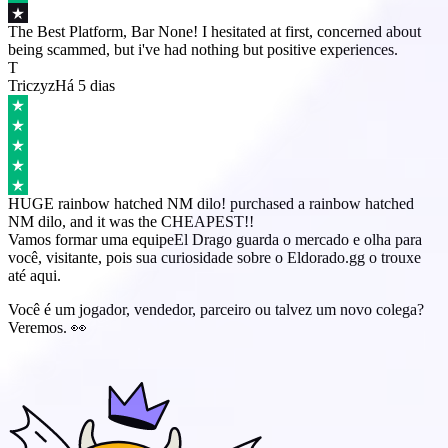
The Best Platform, Bar None!
I hesitated at first, concerned about
being scammed, but i've had nothing but positive experiences.
T
Triczyz
Há 5 dias
HUGE rainbow hatched NM dilo!
purchased a rainbow hatched
NM dilo, and it was the CHEAPEST!!
Vamos formar uma equipe
El Drago guarda o mercado e olha para
você, visitante, pois sua curiosidade sobre o Eldorado.gg o trouxe
até aqui.
Você é um jogador, vendedor, parceiro ou talvez um novo colega?
Veremos. 👀