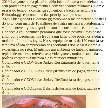
2019
Lançamento da plataforma
No início, foi uma verdadeira luta,
sem provedores de pagamento e com vendedores relutantes. Com o
passar do tempo, a confiança aumentou, a tração se seguiu e a
Eldorado.gg se tornou uma das principais empresas.
2025
Líder global
O Eldorado.gg tornou-se o maior mercado de itens
do jogo, com mais de 10 milhões de visitas mensais à plataforma. O
valor de nove dígitos negociado anualmente tornou-se a norma.
Conheça a equipe
Nunca pensamos que fosse possível, mas nosso
amor por videogames nos levou a um lugar onde podemos ajudar a
moldar o futuro dos jogos. Nossa equipe de mais de 150 entusiastas
tem uma sólida compreensão das economias dos MMOs e ampla
experiência no setor. Mantemos um ambiente de trabalho animado,
repleto de memes e referências a videogames, muito distante da
política corporativa insípida e das reuniões mundanas.
Cofundador e CEO
Vladas Jurkevičius
Entusiasta de jogos, rali e
ciclismo
Cofundador e COO
Lukas Deksnys
Entusiasta de jogos, xadrez e
tênis
Cofundador e CEO
Vladas Jurkevičius
Entusiasta de jogos, rali e
ciclismo
Cofundador e COO
Lukas Deksnys
Entusiasta de jogos, xadrez e
tênis