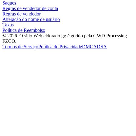
Saques
Regras de vendedor de conta
Regras de vendedor
Alteração do nome de usuário
Taxas
Política de Reembolso
© 2026. O sítio Web eldorado.gg é gerido pela GWD Processing
FZCO.
Termos de Serviço
Política de Privacidade
DMCA
DSA