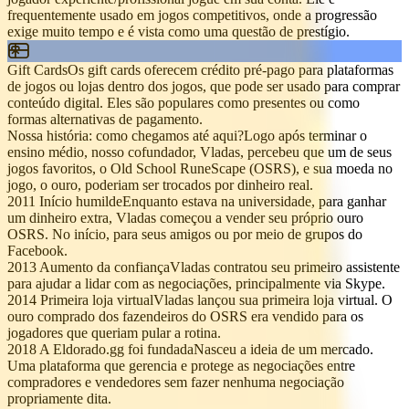
frequentemente usado em jogos competitivos, onde a progressão
exige muito tempo e é vista como uma questão de prestígio.
Gift Cards
Os gift cards oferecem crédito pré-pago para plataformas
de jogos ou lojas dentro dos jogos, que pode ser usado para comprar
conteúdo digital. Eles são populares como presentes ou como
formas alternativas de pagamento.
Nossa história: como chegamos até aqui?
Logo após terminar o
ensino médio, nosso cofundador, Vladas, percebeu que um de seus
jogos favoritos, o Old School RuneScape (OSRS), e sua moeda no
jogo, o ouro, poderiam ser trocados por dinheiro real.
2011
Início humilde
Enquanto estava na universidade, para ganhar
um dinheiro extra, Vladas começou a vender seu próprio ouro
OSRS. No início, para seus amigos ou por meio de grupos do
Facebook.
2013
Aumento da confiança
Vladas contratou seu primeiro assistente
para ajudar a lidar com as negociações, principalmente via Skype.
2014
Primeira loja virtual
Vladas lançou sua primeira loja virtual. O
ouro comprado dos fazendeiros do OSRS era vendido para os
jogadores que queriam pular a rotina.
2018
A Eldorado.gg foi fundada
Nasceu a ideia de um mercado.
Uma plataforma que gerencia e protege as negociações entre
compradores e vendedores sem fazer nenhuma negociação
propriamente dita.