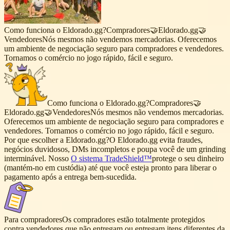
Como funciona o Eldorado.gg?
Compradores🤝Eldorado.gg🤝
Vendedores
Nós mesmos não vendemos mercadorias. Oferecemos
um ambiente de negociação seguro para compradores e vendedores.
Tornamos o comércio no jogo rápido, fácil e seguro.
Como funciona o Eldorado.gg?
Compradores🤝
Eldorado.gg🤝Vendedores
Nós mesmos não vendemos mercadorias.
Oferecemos um ambiente de negociação seguro para compradores e
vendedores. Tornamos o comércio no jogo rápido, fácil e seguro.
Por que escolher a Eldorado.gg?
O Eldorado.gg evita fraudes,
negócios duvidosos, DMs incompletos e poupa você de um grinding
interminável. Nosso
O sistema TradeShield™
protege o seu dinheiro
(mantém-no em custódia) até que você esteja pronto para liberar o
pagamento após a entrega bem-sucedida.
Para compradores
Os compradores estão totalmente protegidos
contra vendedores que não entregam ou entregam itens diferentes da