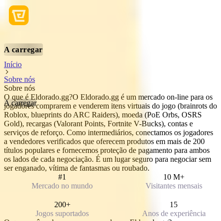
A carregar
Início
Sobre nós
Sobre nós
O que é Eldorado.gg?
O Eldorado.gg é um mercado on-line para os
A carregar
jogadores comprarem e venderem itens virtuais do jogo (brainrots do
Roblox, blueprints do ARC Raiders), moeda (PoE Orbs, OSRS
Gold), recargas (Valorant Points, Fortnite V-Bucks), contas e
serviços de reforço. Como intermediários, conectamos os jogadores
a vendedores verificados que oferecem produtos em mais de 200
títulos populares e fornecemos proteção de pagamento para ambos
os lados de cada negociação. É um lugar seguro para negociar sem
ser enganado, vítima de fantasmas ou roubado.
#1
10 M+
Mercado no mundo
Visitantes mensais
200+
15
Jogos suportados
Anos de experiência