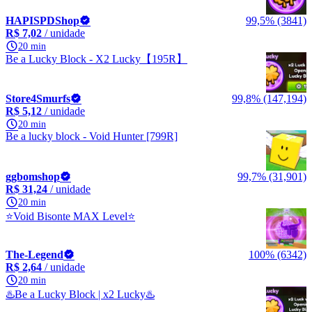
HAPISPDShop
99,5% (3841)
R$ 7,02
/ unidade
20 min
Be a Lucky Block - X2 Lucky【195R】
Store4Smurfs
99,8% (147,194)
R$ 5,12
/ unidade
20 min
Be a lucky block - Void Hunter [799R]
ggbomshop
99,7% (31,901)
R$ 31,24
/ unidade
20 min
⭐Void Bisonte MAX Level⭐
The-Legend
100% (6342)
R$ 2,64
/ unidade
20 min
♨️Be a Lucky Block | x2 Lucky♨️