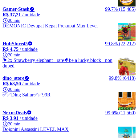
Gamer-Stash
99,7% (15,485)
R$ 37,21
/ unidade
20 min
DEMONIC Devupat Kepat Prekupat Max Level
HubStore45
99,8% (22,212)
R$ 4,75
/ unidade
20 min
🌟2x Strawberry elephant - rare🌟be a lucky block - non
duped
dino_store
99,8% (6418)
R$ 68,50
/ unidade
20 min
✅✅Ding Sahur✅✅99R
NexusDeals
99,6% (11,560)
R$ 3,91
/ unidade
20 min
Dojonini Assassini LEVEL MAX