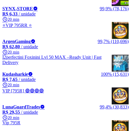
SYNX-STORE
99,9% (78,176)
R$ 6,33
/ unidade
20 min
⭐VIP 795RR ⭐
ArgenGaming
99,7% (110,696)
R$ 62,80
/ unidade
20 min
I2perfectini Foxinini Lvl 50 MAX –Ready Unit | Fast
Delivery
Kudasharkie
100% (15,631)
R$ 7,65
/ unidade
20 min
VIP [795R] 🟣🟣🟣🟣
LunaGuardTrades
99,4% (30,833)
R$ 29,55
/ unidade
20 min
Vip 795R