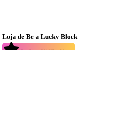
Loja de Be a Lucky Block
4.9
Dos últimos
361.097
pedidos
A Loja de Be a Lucky Block é o lugar ideal para jogadores que
procuram os melhores Brainrots e Gamepasses de Be a Lucky
Block. Esta experiência de Roblox gira em torno de sorte e emoção,
em que cada Lucky Block pode trazer Brainrots surpreendentes dos
tiers Secret, God ou até OG. Na Eldorado.gg, você pode explorar
uma grande variedade de ofertas de vendedores confiáveis,
facilitando encontrar exatamente o que precisa por preços baixos.
Com entrega rápida, transações seguras e suporte ao cliente 24/7, a
Eldorado.gg é o lugar certo para conseguir os itens de Be a Lucky