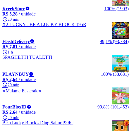
KreekStore
100% (1903)
R$ 5,28
/ unidade
20 min
X2 LUCKY - BE A LUCKY BLOCK 195R
FlashDelivery
99,1% (93,784)
R$ 7,81
/ unidade
1 h
SPAGHETTI TUALETTI
PLAYNBUY
100% (33,631)
R$ 2,64
/ unidade
20 min
⭐Malame Easterale⭐
FourBloxID
99,8% (101,453)
R$ 2,64
/ unidade
20 min
Be a Lucky Block - Ding Sahur [99R]