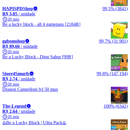
HAPISPDShop
99,5% (3841)
R$ 3,85
/ unidade
20 min
Be a lucky block - all 4 gamepass [2184R]
ggbomshop
99,7% (31,901)
R$ 89,66
/ unidade
20 min
Be a Lucky Block - Ding Sahur [99R]
Store4Smurfs
99,8% (147,194)
R$ 2,74
/ unidade
20 min
Dragon Cannelloni lvl 50 max
The-Legend
100% (6342)
R$ 2,64
/ unidade
20 min
♨️Be a Lucky Block | Ultra Pack♨️