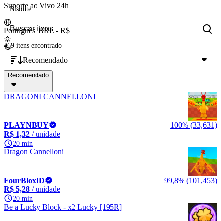
Suporte ao Vivo 24h
Bisonte
Português
|
BRL - R$
469 itens
encontrado
Recomendado
Recomendado
DRAGONI CANNELLONI
PLAYNBUY
100% (33,631)
R$ 1,32
/ unidade
20 min
Dragon Cannelloni
FourBloxID
99,8% (101,453)
R$ 5,28
/ unidade
20 min
Be a Lucky Block - x2 Lucky [195R]