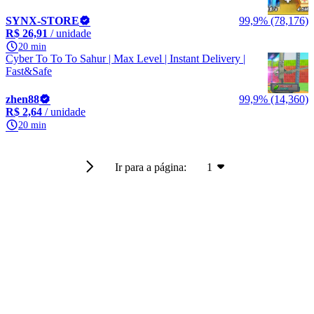
SYNX-STORE
99,9% (78,176)
R$ 26,91
/ unidade
20 min
Cyber To To To Sahur | Max Level | Instant Delivery |
Fast&Safe
zhen88
99,9% (14,360)
R$ 2,64
/ unidade
20 min
Ir para a página:
1