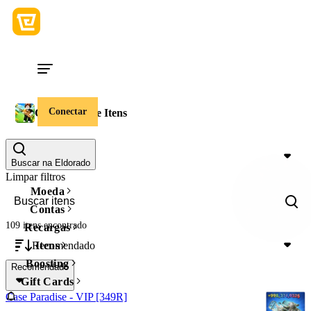
Conectar
Case Paradise Itens
Valor
Buscar na Eldorado
Limpar filtros
Moeda
Contas
109 itens
encontrado
Recargas
Recomendado
Itens
Boosting
Recomendado
Gift Cards
Case Paradise - VIP [349R]