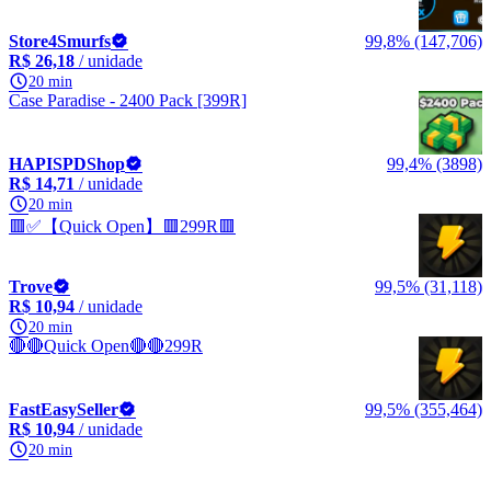
Store4Smurfs
99,8% (147,706)
R$ 26,18
/ unidade
20 min
Case Paradise - 2400 Pack [399R]
HAPISPDShop
99,4% (3898)
R$ 14,71
/ unidade
20 min
🟥✅【Quick Open】🟥299R🟥
Trove
99,5% (31,118)
R$ 10,94
/ unidade
20 min
🔴🔴Quick Open🔴🔴299R
FastEasySeller
99,5% (355,464)
R$ 10,94
/ unidade
20 min