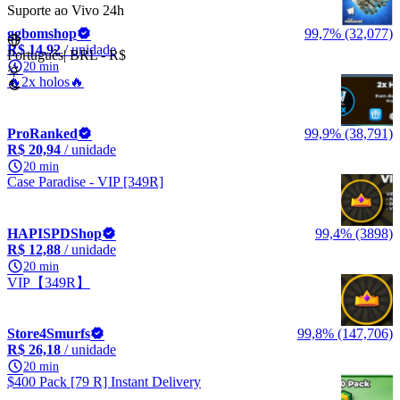
Suporte ao Vivo 24h
ggbomshop
99,7% (32,077)
R$ 14,92
/ unidade
Português
|
BRL - R$
20 min
🔥2x holos🔥
ProRanked
99,9% (38,791)
R$ 20,94
/ unidade
20 min
Case Paradise - VIP [349R]
HAPISPDShop
99,4% (3898)
R$ 12,88
/ unidade
20 min
VIP【349R】
Store4Smurfs
99,8% (147,706)
R$ 26,18
/ unidade
20 min
$400 Pack [79 R] Instant Delivery