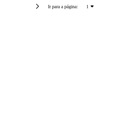
Ir para a página:
1