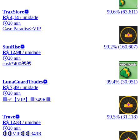
TraxStore
99,6% (63,611)
R$ 4,14
/ unidade
20 min
Case Paradise>VIP
SunRise
99,2% (160,607)
R$ 12,98
/ unidade
20 min
cash*400🎁🎁
LunaGuardTrades
99,4% (30,951)
R$ 7,49
/ unidade
20 min
🟥✅【VIP】🟥349R🟥
Trove
99,5% (31,118)
R$ 12,83
/ unidade
20 min
🔴🔴VIP🔴🔴349R