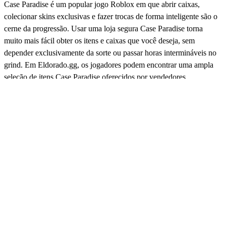
Case Paradise é um popular jogo Roblox em que abrir caixas,
colecionar skins exclusivas e fazer trocas de forma inteligente são o
cerne da progressão. Usar uma loja segura Case Paradise torna
muito mais fácil obter os itens e caixas que você deseja, sem
depender exclusivamente da sorte ou passar horas intermináveis no
grind. Em Eldorado.gg, os jogadores podem encontrar uma ampla
seleção de itens Case Paradise oferecidos por vendedores
verificados, tornando todo o processo seguro, rápido e conveniente.
Quer você esteja apenas começando ou procurando expandir sua
coleção, a loja Case Paradise oferece acesso a tudo o que você
precisa a preços competitivos.
Itens baratos de Case Paradise
Encontrar itens baratos do Case Paradise pode melhorar
significativamente sua experiência de jogo. Em vez de abrir
inúmeras caixas na esperança de conseguir um Titan Holo, você
pode comprá-lo diretamente e pular completamente a mecânica da
caixa de saque. Eldorado.gg hospeda milhares de ofertas de
diferentes vendedores, o que naturalmente reduz os preços e ajuda