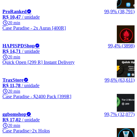
ProRanked
99,9% (38,791)
R$ 10,47
/ unidade
20 min
Case Paradise - 2x Auras [400R]
HAPISPDShop
99,4% (3898)
R$ 14,71
/ unidade
20 min
Quick Open [299 R] Instant Delivery
TraxStore
99,6% (63,611)
R$ 11,78
/ unidade
20 min
Case Paradise - $2400 Pack [399R]
ggbomshop
99,7% (32,077)
R$ 17,02
/ unidade
20 min
Case Paradise>2x Holos