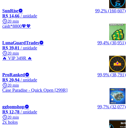
SunRise
99,2% (160,607)
R$ 14,66
/ unidade
20 min
cash*8800💖💖
LunaGuardTrades
99,4% (30,951)
R$ 39,01
/ unidade
20 min
🔥 VIP 349R 🔥
ProRanked
99,9% (38,791)
R$ 20,94
/ unidade
20 min
Case Paradise - Quick Open [299R]
ggbomshop
99,7% (32,077)
R$ 12,78
/ unidade
20 min
2x holos