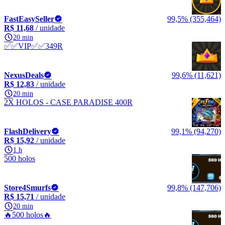
FastEasySeller
99,5% (355,464)
R$ 11,68
/ unidade
20 min
✅✅VIP✅✅349R
NexusDeals
99,6% (11,621)
R$ 12,83
/ unidade
20 min
2X HOLOS - CASE PARADISE 400R
FlashDelivery
99,1% (94,270)
R$ 15,92
/ unidade
1 h
500 holos
Store4Smurfs
99,8% (147,706)
R$ 15,71
/ unidade
20 min
🔥500 holos🔥