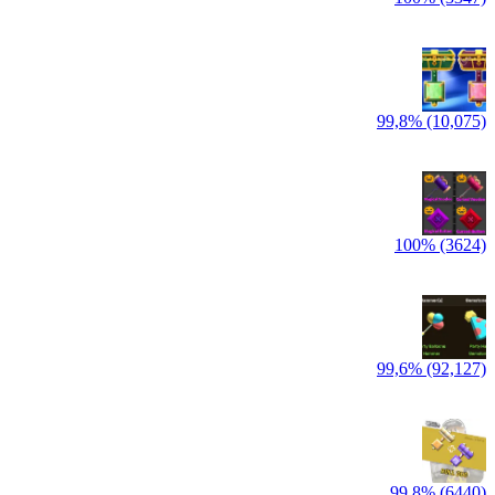
99,8% (10,075)
100% (3624)
99,6% (92,127)
99,8% (6440)