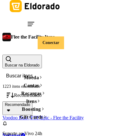
Flee the Facility Itens
Conectar
Valor
Limpar filtros
Buscar na Eldorado
Moeda
Contas
1223 itens
encontrado
Recargas
Recomendado
Itens
Recomendado
Boosting
Gift Cards
Voodoo Duo | FTF Epic - Flee the Facility
Suporte ao Vivo 24h
Neitanae