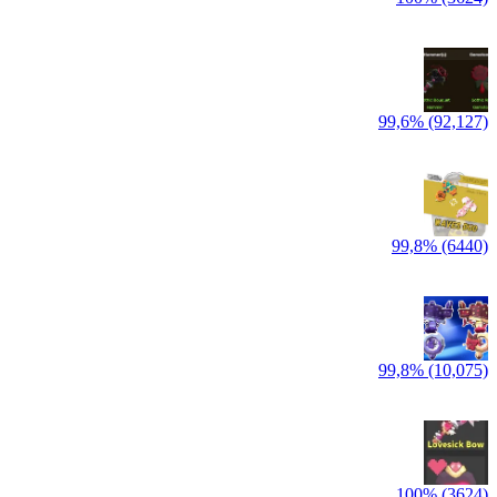
99,6% (92,127)
99,8% (6440)
99,8% (10,075)
100% (3624)