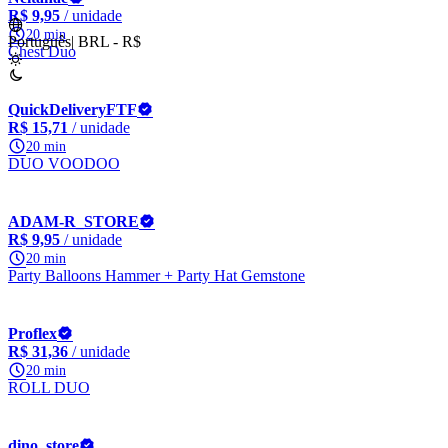
R$ 9,95
/ unidade
20 min
Português
|
BRL - R$
Chest Duo
QuickDeliveryFTF
R$ 15,71
/ unidade
20 min
DUO VOODOO
ADAM-R_STORE
R$ 9,95
/ unidade
20 min
Party Balloons Hammer + Party Hat Gemstone
Proflex
R$ 31,36
/ unidade
20 min
ROLL DUO
dino_store