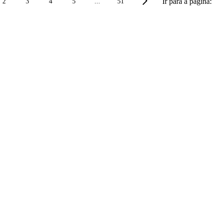
Ir para a página:
2
3
4
5
...
51