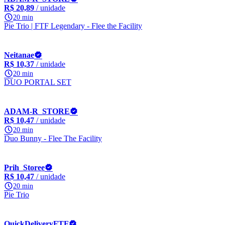
R$ 20,89
/ unidade
20 min
Pie Trio | FTF Legendary - Flee the Facility
Neitanae
R$ 10,37
/ unidade
20 min
DUO PORTAL SET
ADAM-R_STORE
R$ 10,47
/ unidade
20 min
Duo Bunny - Flee The Facility
Prih_Storee
R$ 10,47
/ unidade
20 min
Pie Trio
QuickDeliveryFTF