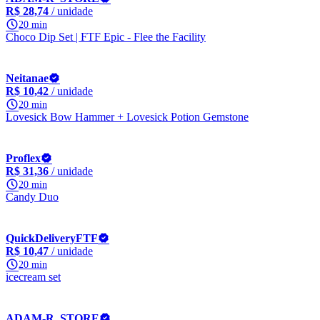
R$ 28,74
/ unidade
20 min
Choco Dip Set | FTF Epic - Flee the Facility
Neitanae
R$ 10,42
/ unidade
20 min
Lovesick Bow Hammer + Lovesick Potion Gemstone
Proflex
R$ 31,36
/ unidade
20 min
Candy Duo
QuickDeliveryFTF
R$ 10,47
/ unidade
20 min
icecream set
ADAM-R_STORE