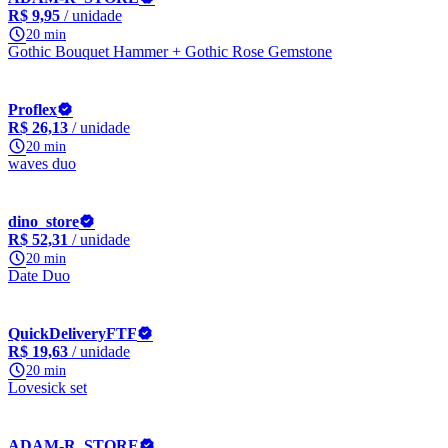
R$ 9,95
/ unidade
20 min
Gothic Bouquet Hammer + Gothic Rose Gemstone
Proflex
R$ 26,13
/ unidade
20 min
waves duo
dino_store
R$ 52,31
/ unidade
20 min
Date Duo
QuickDeliveryFTF
R$ 19,63
/ unidade
20 min
Lovesick set
ADAM-R_STORE