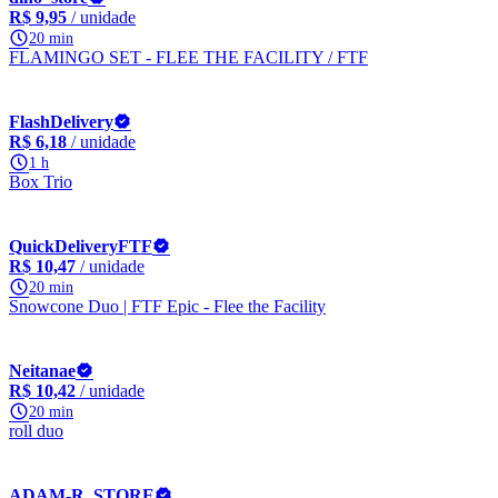
R$ 9,95
/ unidade
20 min
FLAMINGO SET - FLEE THE FACILITY / FTF
FlashDelivery
R$ 6,18
/ unidade
1 h
Box Trio
QuickDeliveryFTF
R$ 10,47
/ unidade
20 min
Snowcone Duo | FTF Epic - Flee the Facility
Neitanae
R$ 10,42
/ unidade
20 min
roll duo
ADAM-R_STORE