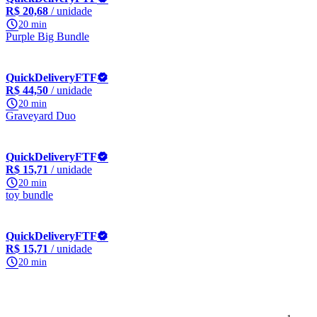
R$ 20,68
/ unidade
20 min
Purple Big Bundle
QuickDeliveryFTF
R$ 44,50
/ unidade
20 min
Graveyard Duo
QuickDeliveryFTF
R$ 15,71
/ unidade
20 min
toy bundle
QuickDeliveryFTF
R$ 15,71
/ unidade
20 min