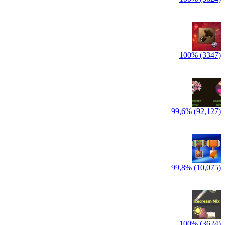
100% (3347)
99,6% (92,127)
99,8% (10,075)
100% (3624)