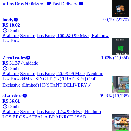
⭐ Los Bros 600M/s ⭐ | 🚚 Fast Delivery 🚚
toody
99,7% (2770)
R$ 18,02
20 min
Brainrot
Secreto
Los Bros
100-249.99 M/s
Rainbow
Los Bros
ZeroTrades
100% (11,024)
R$ 31,37
/ unidade
20 min
Brainrot
Secreto
Los Bros
50-99.99 M/s
Nenhum
Los Bros 84M/s | SINGLE (1x) TRAITS ✨ | Craft
Exclusive (Limited) | INSTANT DELIVERY ⚡
oLapstore
99,8% (19,788)
R$ 36,61
20 min
Brainrot
Secreto
Los Bros
1-24.99 M/s
Nenhum
LOS BROS - STEAL A BRAINROT / SAB