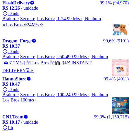
FlashDelivery
99,1% (94,970)
R$ 12,26
/ unidade
20 min
Brainrot
Secreto
Los Bros
1-24.99 M/s
Nenhum
⭐Los Bros ⭐24M/s ⭐
Dragon_Forge
99,6% (9191)
R$ 10,37
20 min
Brainrot
Secreto
Los Bros
250-499.99 M/s
Nenhum
[🔱312M/s ] 🌺 Los Bros 🌺|🎀 ❇️💌 INSTANT
DELIVERY⌛🎉
HannaStore
99,4% (4011)
R$ 10,47
20 min
Brainrot
Secreto
Los Bros
100-249.99 M/s
Nenhum
Los Bros 100m/s+
CNLTeam
99,3% (1,150,715)
R$ 19,17
/ unidade
1 h