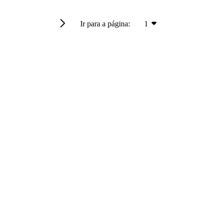
Ir para a página:
1