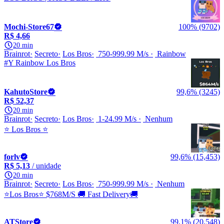
Mochi-Store67
100% (9702)
R$ 4,66
20 min
Brainrot
Secreto
Los Bros
750-999.99 M/s
Rainbow
#Y Rainbow Los Bros
KahutoStore
99,6% (3245)
R$ 52,37
20 min
Brainrot
Secreto
Los Bros
1-24.99 M/s
Nenhum
⭐️ Los Bros ⭐️
forlv
99,6% (15,453)
R$ 5,13
/ unidade
20 min
Brainrot
Secreto
Los Bros
750-999.99 M/s
Nenhum
⭐Los Bros⭐ $768M/S 🚚 Fast Delivery🚚
ATStore
99,1% (20,548)