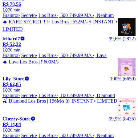
R$ 78,56
20 min
Brainrot
Secreto
Los Bros
500-749.99 M/s
Nenhum
🔥 RARE SECRET ❗ ✨ Los Bros | 552M/s ⚡ INSTANT •
LIMITED
trihard7
99,6% (2822)
R$ 52,32
20 min
Brainrot
Secreto
Los Bros
500-749.99 M/s
Lava
🔥 Lava Los Bros | ❗ 600M/s
Lily_Store
100% (6650)
R$ 62,85
20 min
Brainrot
Secreto
Los Bros
100-249.99 M/s
Diamond
🍒 Diamond Los Bros | 156M/s 🎀 INSTANT • LIMITED
Cherry-Store
99,9% (8435)
R$ 14,04
20 min
Brainrot
Secreto
Los Bros
500-749.99 M/s
Nenhum