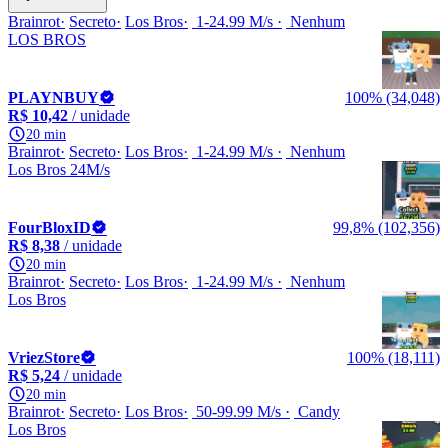
Brainrot
Secreto
Los Bros
1-24.99 M/s
Nenhum
LOS BROS
PLAYNBUY
100% (34,048)
R$ 10,42
/ unidade
20 min
Brainrot
Secreto
Los Bros
1-24.99 M/s
Nenhum
Los Bros 24M/s
FourBloxID
99,8% (102,356)
R$ 8,38
/ unidade
20 min
Brainrot
Secreto
Los Bros
1-24.99 M/s
Nenhum
Los Bros
VriezStore
100% (18,111)
R$ 5,24
/ unidade
20 min
Brainrot
Secreto
Los Bros
50-99.99 M/s
Candy
Los Bros