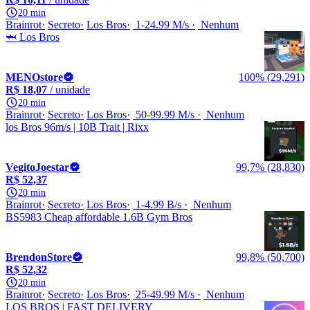
20 min
Brainrot
Secreto
Los Bros
1-24.99 M/s
Nenhum
🦈 Los Bros
MENOstore
100% (29,291)
R$ 18,07
/ unidade
20 min
Brainrot
Secreto
Los Bros
50-99.99 M/s
Nenhum
los Bros 96m/s | 10B Trait | Rixx
VegitoJoestar
99,7% (28,830)
R$ 52,37
20 min
Brainrot
Secreto
Los Bros
1-4.99 B/s
Nenhum
BS5983 Cheap affordable 1.6B Gym Bros
BrendonStore
99,8% (50,700)
R$ 52,32
20 min
Brainrot
Secreto
Los Bros
25-49.99 M/s
Nenhum
LOS BROS | FAST DELIVERY