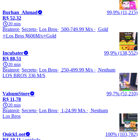
Burhan_Ahmad
99,9% (11,215)
R$ 52,32
20 min
Brainrot
Secreto
Los Bros
500-749.99 M/s
Gold
⭐Los Bros $606M/s⭐Gold
Incubater
99,9% (138,552)
R$ 88,51
20 min
Brainrot
Secreto
Los Bros
250-499.99 M/s
Nenhum
LOS BROS 336 M/S
ValsumStore
99,7% (51,210)
R$ 11,78
20 min
Brainrot
Secreto
Los Bros
1-24.99 M/s
Nenhum
Los Bros
QuickLoot
100% (103,782)
R$ 10,11
/ unidade