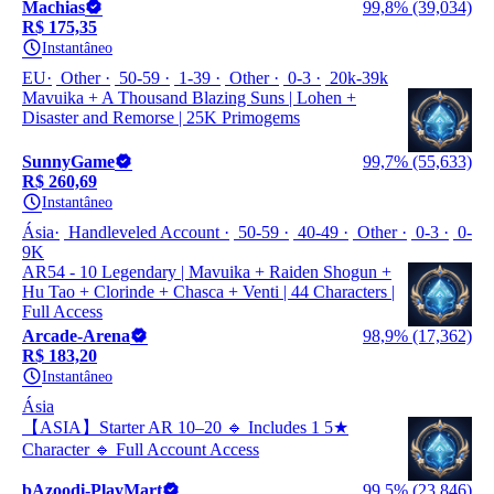
Machias
99,8% (39,034)
R$ 175,35
Instantâneo
EU
Other
50-59
1-39
Other
0-3
20k-39k
Mavuika + A Thousand Blazing Suns | Lohen +
Disaster and Remorse | 25K Primogems
SunnyGame
99,7% (55,633)
R$ 260,69
Instantâneo
Ásia
Handleveled Account
50-59
40-49
Other
0-3
0-
9K
AR54 - 10 Legendary | Mavuika + Raiden Shogun +
Hu Tao + Clorinde + Chasca + Venti | 44 Characters |
Full Access
Arcade-Arena
98,9% (17,362)
R$ 183,20
Instantâneo
Ásia
【ASIA】Starter AR 10–20 🔹 Includes 1 5★
Character 🔹 Full Account Access
bAzoodi-PlayMart
99,5% (23,846)