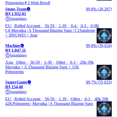
Primogems✴️3 Wish Reroll
Stone-Team
99,8% (28,297)
R$ 1.932,01
Instantâneo
EU
Rolled Account
50-59
1-39
0-4
0-3
0-9K
C6 Mavuika | A Thousand Blazing Suns | C1Sandrone
+ JINGWEI + Jean
Machias
99,8% (39,034)
R$ 1.047,11
Instantâneo
Ásia
Other
50-59
1-39
Other
0-3
20k-39k
Mavuika + A Thousand Blazing Suns + 31K
Primogems
SunnyGame
99,7% (55,633)
R$ 154,40
Instantâneo
EU
Rolled Account
50-59
1-39
Other
0-3
40k-59k
42KPrimogem | Mavuika | A Thousand Blazing Suns