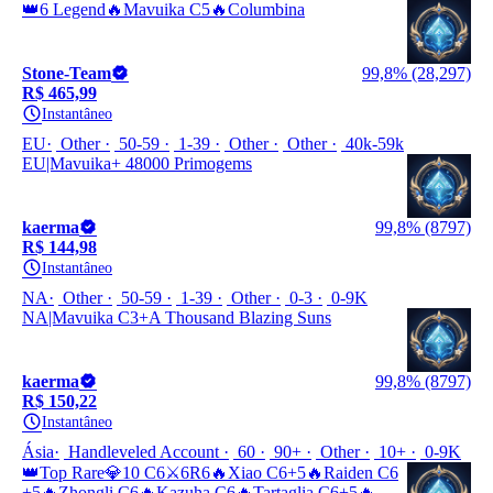
👑6 Legend🔥Mavuika C5🔥Columbina
Stone-Team
99,8% (28,297)
R$ 465,99
Instantâneo
EU
Other
50-59
1-39
Other
Other
40k-59k
EU|Mavuika+ 48000 Primogems
kaerma
99,8% (8797)
R$ 144,98
Instantâneo
NA
Other
50-59
1-39
Other
0-3
0-9K
NA|Mavuika C3+A Thousand Blazing Suns
kaerma
99,8% (8797)
R$ 150,22
Instantâneo
Ásia
Handleveled Account
60
90+
Other
10+
0-9K
👑Top Rare💎10 C6⚔️6R6🔥Xiao C6+5🔥Raiden C6
+5🔥Zhongli C6🔥Kazuha C6🔥Tartaglia C6+5🔥