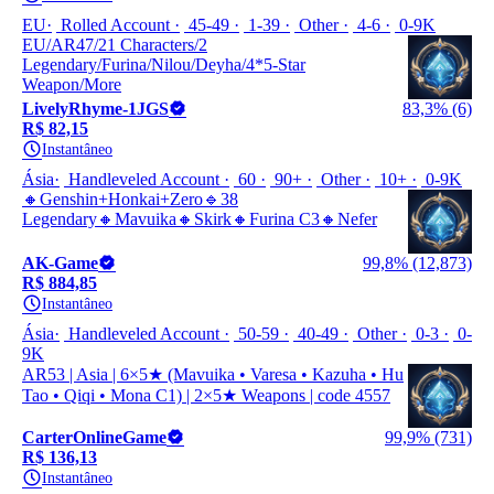
EU
Rolled Account
45-49
1-39
Other
4-6
0-9K
EU/AR47/21 Characters/2
Legendary/Furina/Nilou/Deyha/4*5-Star
Weapon/More
LivelyRhyme-1JGS
83,3% (6)
R$ 82,15
Instantâneo
Ásia
Handleveled Account
60
90+
Other
10+
0-9K
🔸Genshin+Honkai+Zero🔹38
Legendary🔸Mavuika🔸Skirk🔸Furina C3🔸Nefer
AK-Game
99,8% (12,873)
R$ 884,85
Instantâneo
Ásia
Handleveled Account
50-59
40-49
Other
0-3
0-
9K
AR53 | Asia | 6×5★ (Mavuika • Varesa • Kazuha • Hu
Tao • Qiqi • Mona C1) | 2×5★ Weapons | code 4557
CarterOnlineGame
99,9% (731)
R$ 136,13
Instantâneo