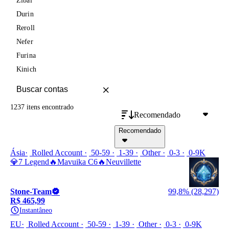
Zibai
Durin
Reroll
Nefer
Furina
Kinich
1237 itens
encontrado
Recomendado
Recomendado
Ásia
Rolled Account
50-59
1-39
Other
0-3
0-9K
💎7 Legend🔥Mavuika C6🔥Neuvillette
Stone-Team
99,8% (28,297)
R$ 465,99
Instantâneo
EU
Rolled Account
50-59
1-39
Other
0-3
0-9K