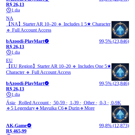
R$ 26,13
1 dia
NA
【NA】Starter AR 10–20 🔹 Includes 1 5★ Character
🔹 Full Account Access
bAzoodi-PlayMart
99,5% (23,846)
R$ 26,13
1 dia
EU
【EU Region】Starter AR 10–20 🔹 Includes One 5★
Character 🔹 Full Account Access
bAzoodi-PlayMart
99,5% (23,846)
R$ 26,13
1 dia
Ásia
Rolled Account
50-59
1-39
Other
0-3
0-9K
🔹5 Legendary🔸Mavuika C6🔸Durin🔹More
AK-Game
99,8% (12,873)
R$ 465,99