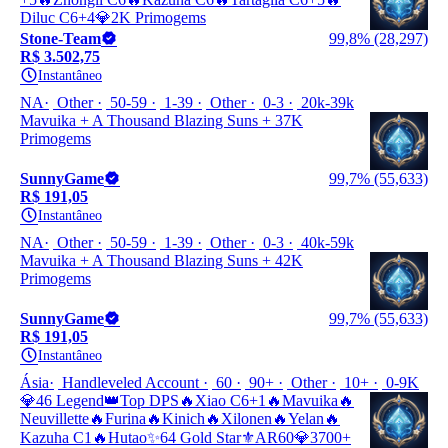
Diluc C6+4💎2K Primogems
Stone-Team
99,8% (28,297)
R$ 3.502,75
Instantâneo
NA
Other
50-59
1-39
Other
0-3
20k-39k
Mavuika + A Thousand Blazing Suns + 37K
Primogems
SunnyGame
99,7% (55,633)
R$ 191,05
Instantâneo
NA
Other
50-59
1-39
Other
0-3
40k-59k
Mavuika + A Thousand Blazing Suns + 42K
Primogems
SunnyGame
99,7% (55,633)
R$ 191,05
Instantâneo
Ásia
Handleveled Account
60
90+
Other
10+
0-9K
💎46 Legend👑Top DPS🔥Xiao C6+1🔥Mavuika🔥
Neuvillette🔥Furina🔥Kinich🔥Xilonen🔥Yelan🔥
Kazuha C1🔥Hutao✨64 Gold Star⚜️AR60💎3700+