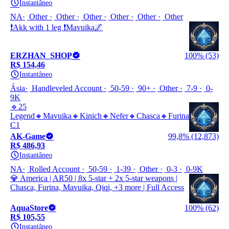
Instantâneo
NA
Other
Other
Other
Other
Other
Other
❗Akk with 1 leg ❗Mavuika🌌
ERZHAN_SHOP
100% (53)
R$ 154,46
Instantâneo
Ásia
Handleveled Account
50-59
90+
Other
7-9
0-
9K
🔹25
Legend🔸Mavuika🔸Kinich🔸Nefer🔸Chasca🔸Furina
C1
AK-Game
99,8% (12,873)
R$ 486,93
Instantâneo
NA
Rolled Account
50-59
1-39
Other
0-3
0-9K
💎 America | AR50 | 8x 5-star + 2x 5-star weapons |
Chasca, Furina, Mavuika, Qiqi, +3 more | Full Access
AquaStore
100% (62)
R$ 105,55
Instantâneo