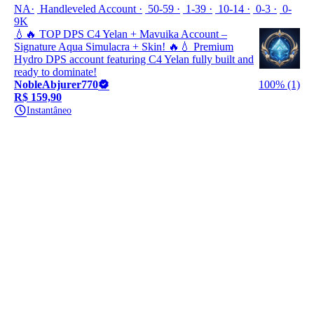
NA
Handleveled Account
50-59
1-39
10-14
0-3
0-
9K
💧🔥 TOP DPS C4 Yelan + Mavuika Account –
Signature Aqua Simulacra + Skin! 🔥💧 Premium
Hydro DPS account featuring C4 Yelan fully built and
ready to dominate!
NobleAbjurer770
100% (1)
R$ 159,90
Instantâneo