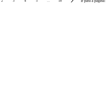
Ir para a página:
2
3
4
5
...
18