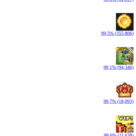
99,5% (355,806)
99,1% (94,346)
99,7% (18,093)
99,6% (11,638)