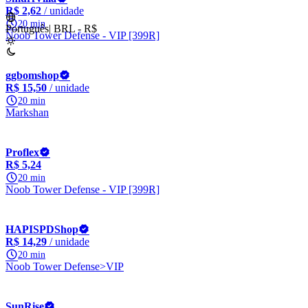
R$ 2,62
/ unidade
20 min
Português
|
BRL - R$
Noob Tower Defense - VIP [399R]
ggbomshop
R$ 15,50
/ unidade
20 min
Markshan
Proflex
R$ 5,24
20 min
Noob Tower Defense - VIP [399R]
HAPISPDShop
R$ 14,29
/ unidade
20 min
Noob Tower Defense>VIP
SunRise