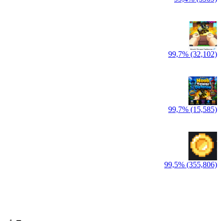
99,7% (32,102)
99,7% (15,585)
99,5% (355,806)