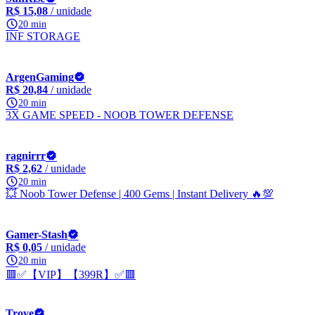
R$ 15,08
/ unidade
20 min
INF STORAGE
ArgenGaming
R$ 20,84
/ unidade
20 min
3X GAME SPEED - NOOB TOWER DEFENSE
ragnirrr
R$ 2,62
/ unidade
20 min
💥 Noob Tower Defense | 400 Gems | Instant Delivery 🔥💯
Gamer-Stash
R$ 0,05
/ unidade
20 min
🟥✅【VIP】【399R】✅🟥
Trove