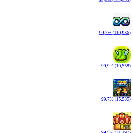
99,7% (110,936)
99,9% (10,558)
99,7% (15,585)
99,5% (31,197)