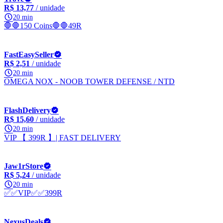
R$ 13,77
/ unidade
20 min
🛑🛑150 Coins🛑🛑49R
FastEasySeller
R$ 2,51
/ unidade
20 min
OMEGA NOX - NOOB TOWER DEFENSE / NTD
FlashDelivery
R$ 15,60
/ unidade
20 min
VIP 【 399R 】| FAST DELIVERY
Jaw1rStore
R$ 5,24
/ unidade
20 min
✅✅VIP✅✅399R
NexusDeals