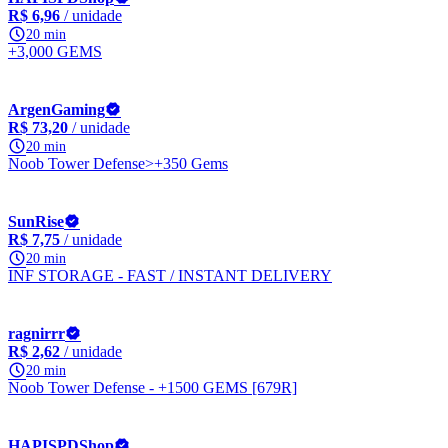
R$ 6,96
/ unidade
20 min
+3,000 GEMS
ArgenGaming
R$ 73,20
/ unidade
20 min
Noob Tower Defense>+350 Gems
SunRise
R$ 7,75
/ unidade
20 min
INF STORAGE - FAST / INSTANT DELIVERY
ragnirrr
R$ 2,62
/ unidade
20 min
Noob Tower Defense - +1500 GEMS [679R]
HAPISPDShop