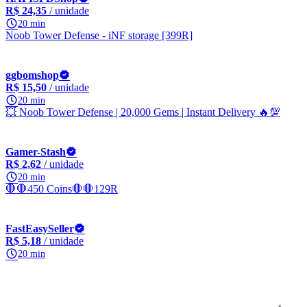
R$ 24,35
/ unidade
20 min
Noob Tower Defense - iNF storage [399R]
ggbomshop
R$ 15,50
/ unidade
20 min
💥 Noob Tower Defense | 20,000 Gems | Instant Delivery 🔥💯
Gamer-Stash
R$ 2,62
/ unidade
20 min
🛑🛑450 Coins🛑🛑129R
FastEasySeller
R$ 5,18
/ unidade
20 min