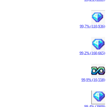
99,7% (110,936)
99,2% (160,665)
99,9% (10,558)
99,4% (3909)