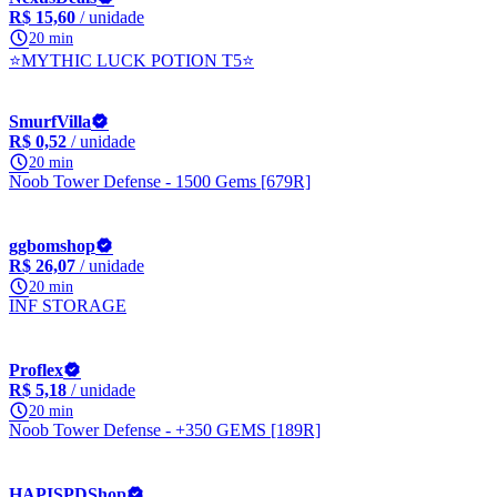
R$ 15,60
/ unidade
20 min
⭐MYTHIC LUCK POTION T5⭐
SmurfVilla
R$ 0,52
/ unidade
20 min
Noob Tower Defense - 1500 Gems [679R]
ggbomshop
R$ 26,07
/ unidade
20 min
INF STORAGE
Proflex
R$ 5,18
/ unidade
20 min
Noob Tower Defense - +350 GEMS [189R]
HAPISPDShop