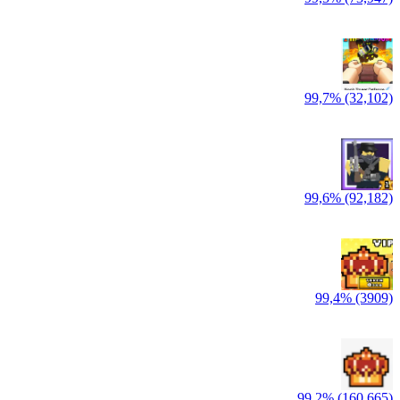
99,7% (32,102)
99,6% (92,182)
99,4% (3909)
99,2% (160,665)