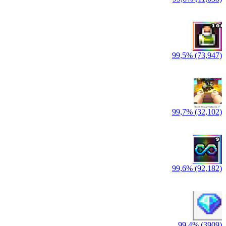
99,5% (73,947)
99,7% (32,102)
99,6% (92,182)
99,4% (3909)