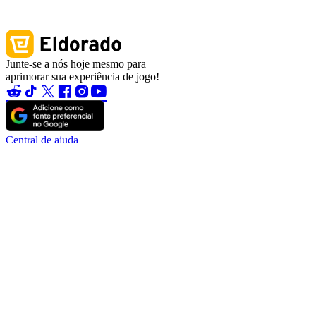
Junte-se a nós hoje mesmo para
aprimorar sua experiência de jogo!
Central de ajuda
Contate-nos
Sobre nós
Caça aos Erros
Blog
Torne-se um parceiro
Torne-se afiliado
Tornar-se um vendedor
Garantia da conta
TradeShield (compra)
TradeShield (venda)
Saques
Regras de vendedor de conta
Regras de vendedor