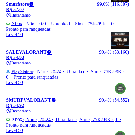
Smurfstore
99,6% (116,887)
R$ 57,07
Instantâneo
Xbox
Não
0-9
Unranked
Sim
75K-99K
0
Pronto para ranqueadas
Level 50
SALEVALORANT
99,4% (53,160)
R$ 54,92
Instantâneo
PlayStation
Não
20-24
Unranked
Sim
75K-99K
0
Pronto para ranqueadas
Level 50
SMURFVALORANT
99,4% (54,552)
R$ 54,92
Instantâneo
Xbox
Não
20-24
Unranked
Sim
75K-99K
0
Pronto para ranqueadas
Level 50