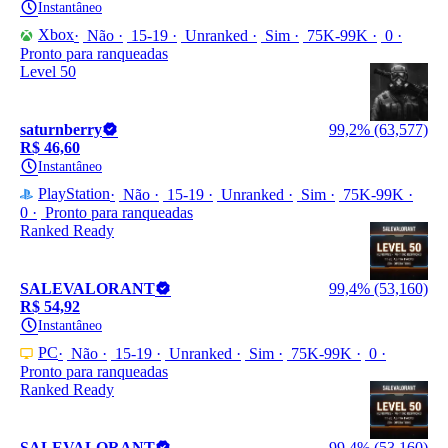
Instantâneo
Xbox
Não
15-19
Unranked
Sim
75K-99K
0
Pronto para ranqueadas
Level 50
saturnberry
99,2% (63,577)
R$ 46,60
Instantâneo
PlayStation
Não
15-19
Unranked
Sim
75K-99K
0
Pronto para ranqueadas
Ranked Ready
SALEVALORANT
99,4% (53,160)
R$ 54,92
Instantâneo
PC
Não
15-19
Unranked
Sim
75K-99K
0
Pronto para ranqueadas
Ranked Ready
SALEVALORANT
99,4% (53,160)