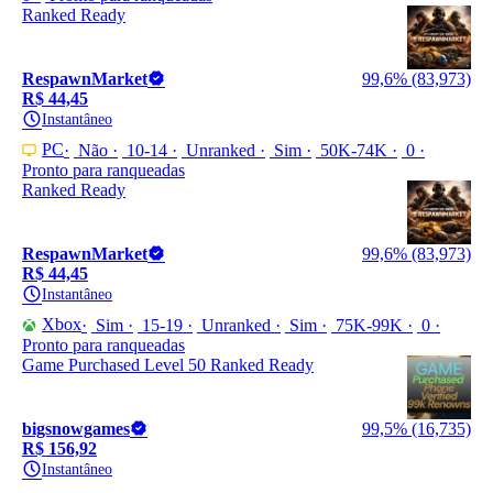
Ranked Ready
RespawnMarket
99,6% (83,973)
R$ 44,45
Instantâneo
PC
Não
10-14
Unranked
Sim
50K-74K
0
Pronto para ranqueadas
Ranked Ready
RespawnMarket
99,6% (83,973)
R$ 44,45
Instantâneo
Xbox
Sim
15-19
Unranked
Sim
75K-99K
0
Pronto para ranqueadas
Game Purchased Level 50 Ranked Ready
bigsnowgames
99,5% (16,735)
R$ 156,92
Instantâneo