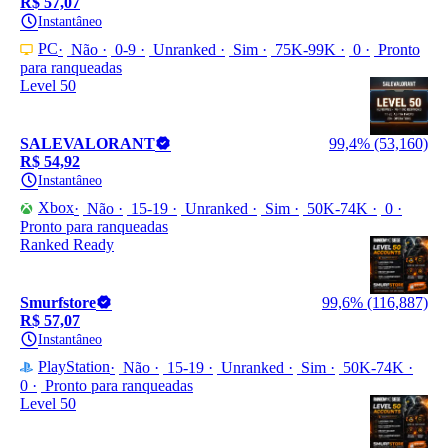
R$ 57,07
Instantâneo
PC
Não
0-9
Unranked
Sim
75K-99K
0
Pronto
para ranqueadas
Level 50
SALEVALORANT
99,4% (53,160)
R$ 54,92
Instantâneo
Xbox
Não
15-19
Unranked
Sim
50K-74K
0
Pronto para ranqueadas
Ranked Ready
Smurfstore
99,6% (116,887)
R$ 57,07
Instantâneo
PlayStation
Não
15-19
Unranked
Sim
50K-74K
0
Pronto para ranqueadas
Level 50