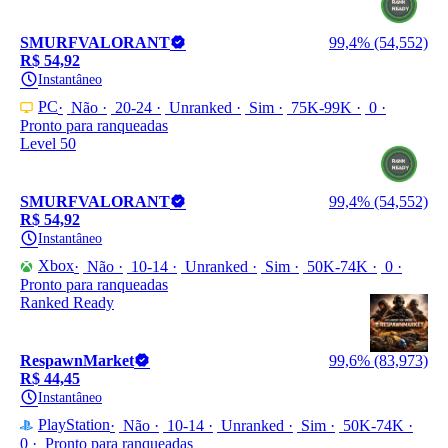
SMURFVALORANT
99,4% (54,552)
R$ 54,92
Instantâneo
PC
Não
20-24
Unranked
Sim
75K-99K
0
Pronto para ranqueadas
Level 50
SMURFVALORANT
99,4% (54,552)
R$ 54,92
Instantâneo
Xbox
Não
10-14
Unranked
Sim
50K-74K
0
Pronto para ranqueadas
Ranked Ready
RespawnMarket
99,6% (83,973)
R$ 44,45
Instantâneo
PlayStation
Não
10-14
Unranked
Sim
50K-74K
0
Pronto para ranqueadas