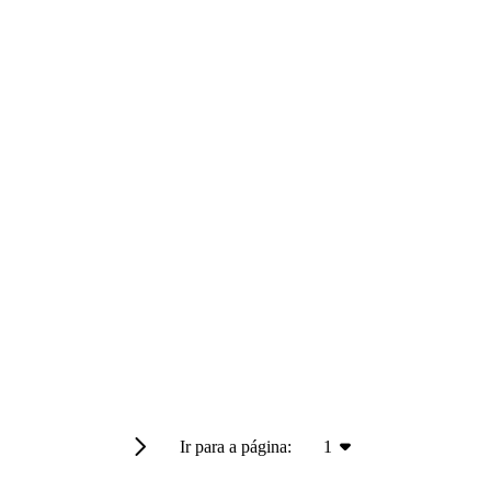
Ir para a página:
1