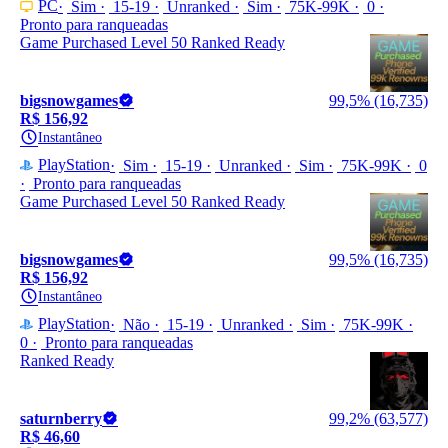
PC
Sim
15-19
Unranked
Sim
75K-99K
0
Pronto para ranqueadas
Game Purchased Level 50 Ranked Ready
bigsnowgames
99,5% (16,735)
R$ 156,92
Instantâneo
PlayStation
Sim
15-19
Unranked
Sim
75K-99K
0
Pronto para ranqueadas
Game Purchased Level 50 Ranked Ready
bigsnowgames
99,5% (16,735)
R$ 156,92
Instantâneo
PlayStation
Não
15-19
Unranked
Sim
75K-99K
0
Pronto para ranqueadas
Ranked Ready
saturnberry
99,2% (63,577)
R$ 46,60