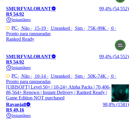
SMURFVALORANT
99,4% (54,552)
R$ 54,92
Instantâneo
PC
Não
15-19
Unranked
Sim
75K-99K
0
Pronto para ranqueadas
Ranked Ready
SMURFVALORANT
99,4% (54,552)
R$ 54,92
Instantâneo
PC
Não
10-14
Unranked
Sim
50K-74K
0
Pronto para ranqueadas
[UBISOFT] Level 50+ | 10-24+ Alpha Packs | 70,406-
86,564+ Renown | Instant Delivery | Ranked Ready |
Game Edition NOT purchased
Ravanjall
98,8% (1581)
R$ 49,16
Instantâneo