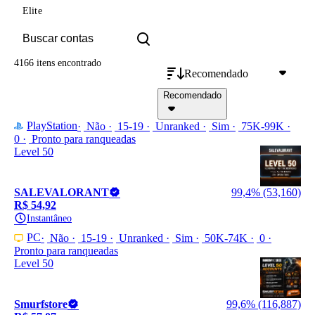
Elite
4166 itens
encontrado
Recomendado
Recomendado
PlayStation
Não
15-19
Unranked
Sim
75K-99K
0
Pronto para ranqueadas
Level 50
SALEVALORANT
99,4% (53,160)
R$ 54,92
Instantâneo
PC
Não
15-19
Unranked
Sim
50K-74K
0
Pronto para ranqueadas
Level 50
Smurfstore
99,6% (116,887)