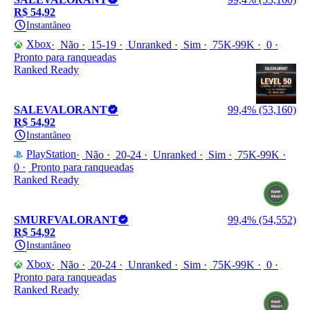
R$ 54,92
Instantâneo
Xbox
Não
15-19
Unranked
Sim
75K-99K
0
Pronto para ranqueadas
Ranked Ready
SALEVALORANT
99,4% (53,160)
R$ 54,92
Instantâneo
PlayStation
Não
20-24
Unranked
Sim
75K-99K
0
Pronto para ranqueadas
Ranked Ready
SMURFVALORANT
99,4% (54,552)
R$ 54,92
Instantâneo
Xbox
Não
20-24
Unranked
Sim
75K-99K
0
Pronto para ranqueadas
Ranked Ready