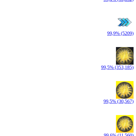
99,9% (5209)
99,5% (353,185)
99,5% (30,567)
99,6% (11,560)