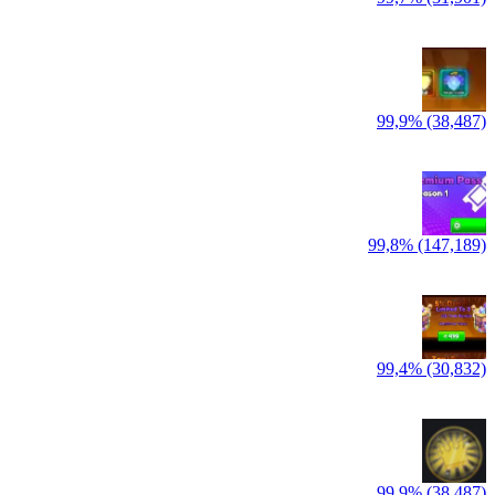
99,9% (38,487)
99,8% (147,189)
99,4% (30,832)
99,9% (38,487)