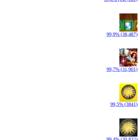
99,9% (38,487)
99,7% (31,901)
99,5% (3841)
99,4% (30,832)