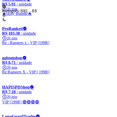
R$ 5,91
/ unidade
20 min
Português
|
BRL - R$
🔥Holy Bundle🔥
ProRanked
R$ 103,38
/ unidade
20 min
Re : Rangers x - VIP [199R]
ggbomshop
R$ 8,71
/ unidade
20 min
Re:Rangers X - VIP [ 199R]
HAPISPDShop
R$ 7,18
/ unidade
20 min
VIP [199R] 🟣🟣🟣🟣
LunaGuardTrades