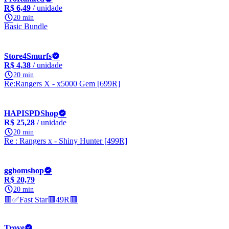
R$ 6,49
/ unidade
20 min
Basic Bundle
Store4Smurfs
R$ 4,38
/ unidade
20 min
Re:Rangers X - x5000 Gem [699R]
HAPISPDShop
R$ 25,28
/ unidade
20 min
Re : Rangers x - Shiny Hunter [499R]
ggbomshop
R$ 20,79
20 min
🟥✅Fast Star🟥49R🟥
Trove