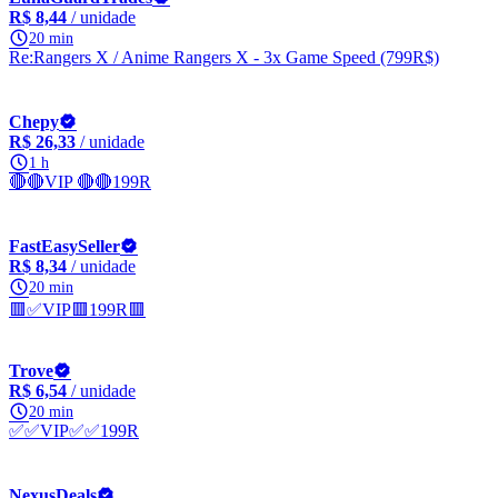
R$ 8,44
/ unidade
20 min
Re:Rangers X / Anime Rangers X - 3x Game Speed (799R$)
Chepy
R$ 26,33
/ unidade
1 h
🔴🔴VIP 🔴🔴199R
FastEasySeller
R$ 8,34
/ unidade
20 min
🟥✅VIP🟥199R🟥
Trove
R$ 6,54
/ unidade
20 min
✅✅VIP✅✅199R
NexusDeals