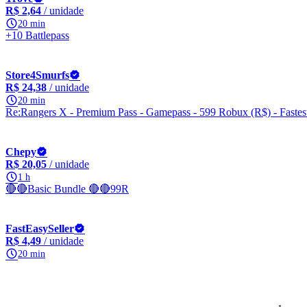
R$ 2,64
/ unidade
20 min
+10 Battlepass
Store4Smurfs
R$ 24,38
/ unidade
20 min
Re:Rangers X - Premium Pass - Gamepass - 599 Robux (R$) - Fastes
Chepy
R$ 20,05
/ unidade
1 h
🔴🔴Basic Bundle 🔴🔴99R
FastEasySeller
R$ 4,49
/ unidade
20 min