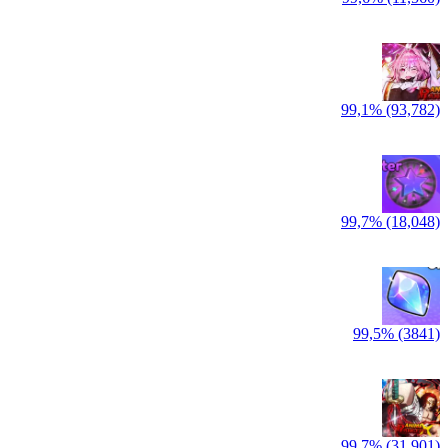
99,1% (93,782)
99,7% (18,048)
99,5% (3841)
99,7% (31,901)