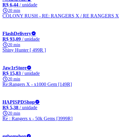
R$ 6,44
/ unidade
20 min
COLONY RUSH - RE: RANGERS X / RE RANGERS X
FlashDelivery
R$ 93,09
/ unidade
20 min
Shiny Hunter [ 499R ]
Jaw1rStore
R$ 15,83
/ unidade
20 min
Re:Rangers X - x1000 Gem [149R]
HAPISPDShop
R$ 5,38
/ unidade
20 min
Re : Rangers x - 50k Gems [3999R]
ggbomshop