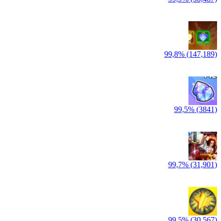
99,8% (147,189)
99,5% (3841)
99,7% (31,901)
99,5% (30,567)