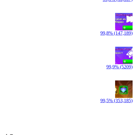
99,8% (147,189)
99,9% (5209)
99,5% (353,185)