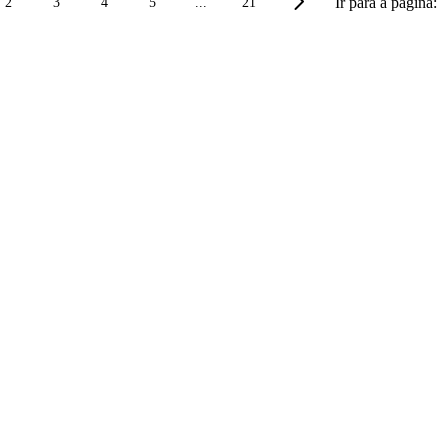
Ir para a página:
2
3
4
5
...
21