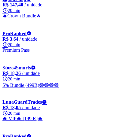
R$ 147,40
/ unidade
20 min
🔥Crown Bundle🔥
ProRanked
R$ 3,64
/ unidade
20 min
Premium Pass
Store4Smurfs
R$ 18,26
/ unidade
20 min
5% Bundle (499R)🟣🟣🟣🟣
LunaGuardTrades
R$ 18,05
/ unidade
20 min
🔥 VIP🔥 [199 R]🔥
ProRanked