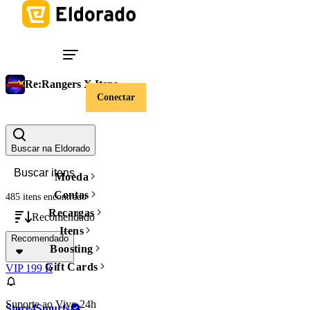
Re:Rangers X Itens
Conectar
Valor
Limpar filtros
Buscar na Eldorado
Moeda
Contas
485 itens
encontrado
Recargas
Recomendado
Itens
Recomendado
Boosting
Gift Cards
VIP 199 R
Suporte ao Vivo 24h
Store4Smurfs