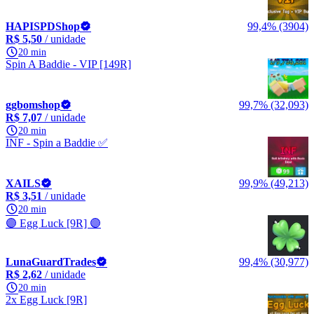
HAPISPDShop
99,4% (3904)
R$ 5,50
/ unidade
20 min
Spin A Baddie - VIP [149R]
ggbomshop
99,7% (32,093)
R$ 7,07
/ unidade
20 min
INF - Spin a Baddie ✅
XAILS
99,9% (49,213)
R$ 3,51
/ unidade
20 min
🟣 Egg Luck [9R] 🟣
LunaGuardTrades
99,4% (30,977)
R$ 2,62
/ unidade
20 min
2x Egg Luck [9R]