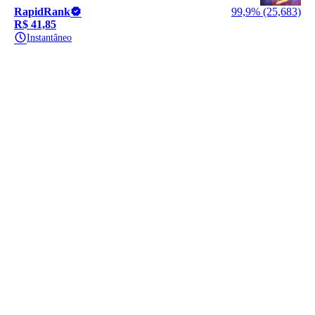
RapidRank
99,9% (25,683)
R$ 41,85
Instantâneo