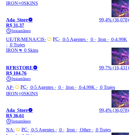
IRON⭐0SKINS
Ada_Store
99,4% (36,078)
R$ 31,37
Instantâneo
PC
UE/TR/MENA/CIS
0-5 Agentes
0
Iron
0-4.99K
0 Trajes
IRON👊 0 Skins
RFRSTORE
99,7% (16,431)
R$ 104,76
Instantâneo
PC
AP
0-5 Agentes
0
Iron
0-4.99K
0 Trajes
IRON⭐0SKINS
Ada_Store
99,4% (36,078)
R$ 36,61
Instantâneo
PC
NA
0-5 Agentes
0
Iron
Other
0 Trajes