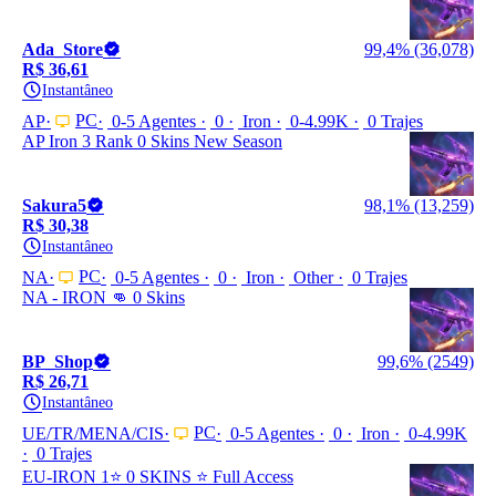
Ada_Store
99,4% (36,078)
R$ 36,61
Instantâneo
PC
AP
0-5 Agentes
0
Iron
0-4.99K
0 Trajes
AP Iron 3 Rank 0 Skins New Season
Sakura5
98,1% (13,259)
R$ 30,38
Instantâneo
PC
NA
0-5 Agentes
0
Iron
Other
0 Trajes
NA - IRON 👊 0 Skins
BP_Shop
99,6% (2549)
R$ 26,71
Instantâneo
PC
UE/TR/MENA/CIS
0-5 Agentes
0
Iron
0-4.99K
0 Trajes
EU-IRON 1⭐ 0 SKINS ⭐ Full Access