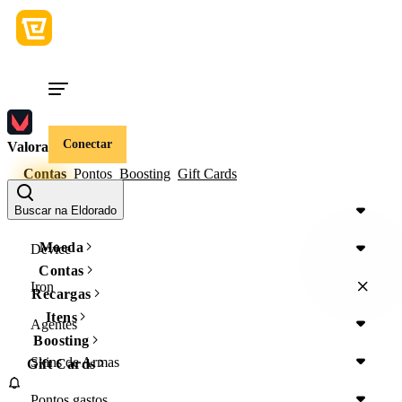
Conectar
Valorant
Contas
Pontos
Boosting
Gift Cards
Região
Buscar na Eldorado
Moeda
Device
Contas
Iron
Recargas
Itens
Agentes
Boosting
Skins de Armas
Gift Cards
Pontos gastos