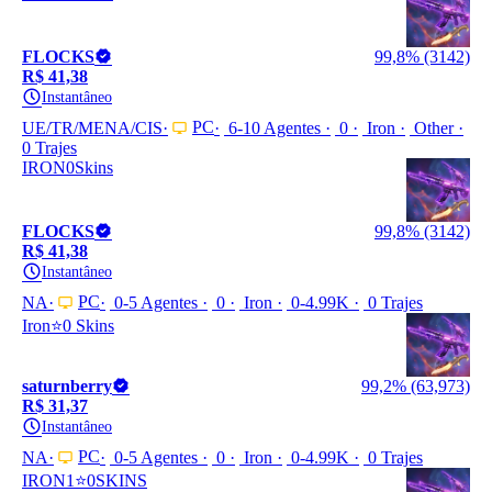
FLOCKS
99,8% (3142)
R$ 41,38
Instantâneo
PC
UE/TR/MENA/CIS
6-10 Agentes
0
Iron
Other
0 Trajes
IRON0Skins
FLOCKS
99,8% (3142)
R$ 41,38
Instantâneo
PC
NA
0-5 Agentes
0
Iron
0-4.99K
0 Trajes
Iron⭐0 Skins
saturnberry
99,2% (63,973)
R$ 31,37
Instantâneo
PC
NA
0-5 Agentes
0
Iron
0-4.99K
0 Trajes
IRON1⭐0SKINS