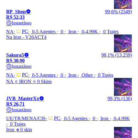
BP_Shop
99,6% (2549)
R$ 52,33
Instantâneo
PC
NA
0-5 Agentes
0
Iron
0-4.99K
0 Trajes
Na Iron - V26ACT4
Sakura5
98,1% (13,259)
R$ 30,90
Instantâneo
PC
NA
0-5 Agentes
0
Iron
Other
0 Trajes
NA ⭐ IRON ⭐ 0 Skins
JVB_MasterXx
99,3% (136)
R$ 26,71
Instantâneo
PC
UE/TR/MENA/CIS
0-5 Agentes
0
Iron
0-4.99K
0 Trajes
Iron 🔹0 skin