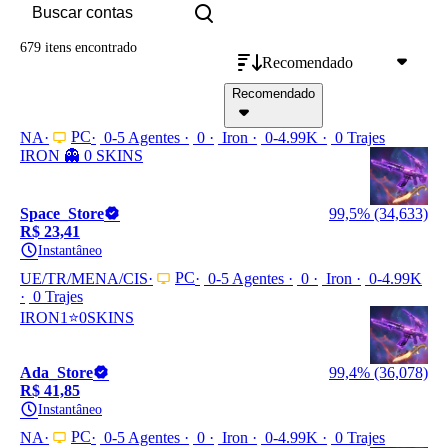
679 itens
encontrado
Recomendado
Recomendado
PC
NA
0-5 Agentes
0
Iron
0-4.99K
0 Trajes
IRON 👻 0 SKINS
Space_Store
99,5% (34,633)
R$ 23,41
Instantâneo
PC
UE/TR/MENA/CIS
0-5 Agentes
0
Iron
0-4.99K
0 Trajes
IRON1⭐0SKINS
Ada_Store
99,4% (36,078)
R$ 41,85
Instantâneo
PC
NA
0-5 Agentes
0
Iron
0-4.99K
0 Trajes