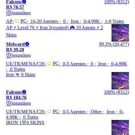
Falcons
100% (8312)
R$ 78,57
Instantâneo
PC
AP
16-20 Agentes
0
Iron
0-4.99K
1-9 Trajes
AP ⚡ Level 76 ⚡ Iron 2(expired) 🎮 19 Agents ⚡ 2
Skins
Melward
99,2% (20,477)
R$ 39,28
Instantâneo
PC
UE/TR/MENA/CIS
0-5 Agentes
0
Iron
0-4.99K
0 Trajes
Iron 👊 0 Skins
Falcons
100% (8312)
R$ 104,76
Instantâneo
PC
UE/TR/MENA/CIS
0-5 Agentes
Other
Iron
0-
4.99K
0 Trajes
IRON 1💛0 SKINS