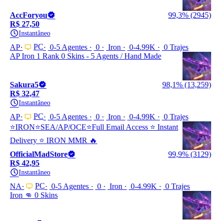
AccForyou
99,3% (2945)
R$ 27,50
Instantâneo
PC
AP
0-5 Agentes
0
Iron
0-4.99K
0 Trajes
AP Iron 1 Rank 0 Skins - 5 Agents / Hand Made
Sakura5
98,1% (13,259)
R$ 32,47
Instantâneo
PC
AP
0-5 Agentes
0
Iron
0-4.99K
0 Trajes
⭐️IRON⭐️SEA/AP/OCE⭐️Full Email Access ⭐️ Instant
Delivery ⭐️ IRON MMR 🔥
OfficialMadStore
99,9% (3129)
R$ 42,95
Instantâneo
PC
NA
0-5 Agentes
0
Iron
0-4.99K
0 Trajes
Iron 👊 0 Skins