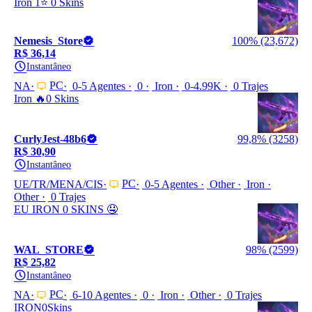
Iron 1⭐️ 0 Skins
Nemesis_Store
100% (23,672)
R$ 36,14
Instantâneo
PC
NA
0-5 Agentes
0
Iron
0-4.99K
0 Trajes
Iron 🔥0 Skins
CurlyJest-48b6
99,8% (3258)
R$ 30,90
Instantâneo
PC
UE/TR/MENA/CIS
0-5 Agentes
Other
Iron
Other
0 Trajes
EU IRON 0 SKINS 🤤
WAL_STORE
98% (2599)
R$ 25,82
Instantâneo
PC
NA
6-10 Agentes
0
Iron
Other
0 Trajes
IRON0Skins