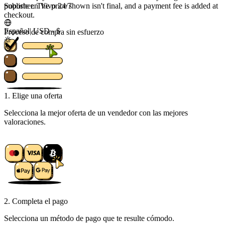
Soporte en Vivo 24/7
publisher. The price shown isn't final, and a payment fee is added at
checkout.
Español
|
USD - $
Proceso de compra sin esfuerzo
1. Elige una oferta
Selecciona la mejor oferta de un vendedor con las mejores
valoraciones.
2. Completa el pago
Selecciona un método de pago que te resulte cómodo.