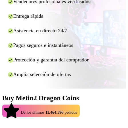
Vendedores profesionales verificados
de regalo, o bien tendrás que proporcionar tu UID o
aparece.
incluso tus datos de acceso.
Entrega rápida
Pulsa el botón «Comprar ahora».
En la siguiente ventana, selecciona la opción de pago,
introduce los datos y pulsa «Pagar ahora».
Asistencia en directo 24/7
Espere a que se realice la recarga en el tiempo asignado
(normalmente unos minutos). Si el proveedor de la
Pagos seguros e instantáneos
recarga necesita información adicional, se la pedirá
directamente en la ventana de chat, así que no la cierre
Protección y garantía del comprador
mientras se procesa el pedido.
Y ya está. Usando Eldorado.gg usted puede disfrutar de recargas
Amplia selección de ofertas
más baratas para muchos juegos de una manera rápida y segura.
Buy Metin2 Dragon Coins
4.9
De los últimos
11.464.596
pedidos