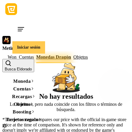
Iniciar sesión
Metin2
Won
Cuentas
Monedas Dragón
Objetos
Busca Eldorado
Moneda
Cuentas
No hay resultados
Recargas
Lo sentimos, pero nada coincide con los filtros o términos de
Objetos
búsqueda.
Boosting
*The percentage compares our price with the official in-game store
Tarjetas regalo
price at the time of comparison. It's shown for reference only and
doesn't imply we're affiliated with or endorsed by the game's