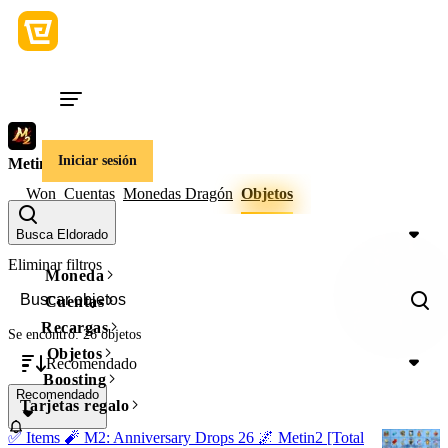
Iniciar sesión
Metin2
Won
Cuentas
Monedas Dragón
Objetos
Precio
Busca Eldorado
Eliminar filtros
Moneda
Cuentas
Recargas
Se encontró: 26 objetos
Objetos
Recomendado
Boosting
Recomendado
Tarjetas regalo
✅ Items 🧨 M2: Anniversary Drops 26 🌌 Metin2 [Total