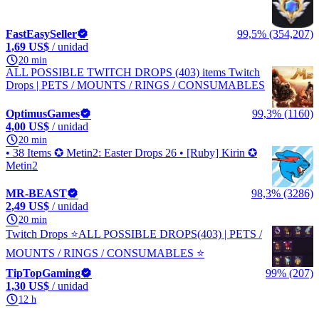
FastEasySeller
99,5% (354,207)
1,69 US$
/ unidad
20 min
ALL POSSIBLE TWITCH DROPS (403) items Twitch
Drops | PETS / MOUNTS / RINGS / CONSUMABLES
OptimusGames
99,3% (1160)
4,00 US$
/ unidad
20 min
• 38 Items ✪ Metin2: Easter Drops 26 • [Ruby] Kirin ✪
Metin2
MR-BEAST
98,3% (3286)
2,49 US$
/ unidad
20 min
Twitch Drops ⭐ALL POSSIBLE DROPS(403) | PETS /
MOUNTS / RINGS / CONSUMABLES ⭐
TipTopGaming
99% (207)
1,30 US$
/ unidad
12 h