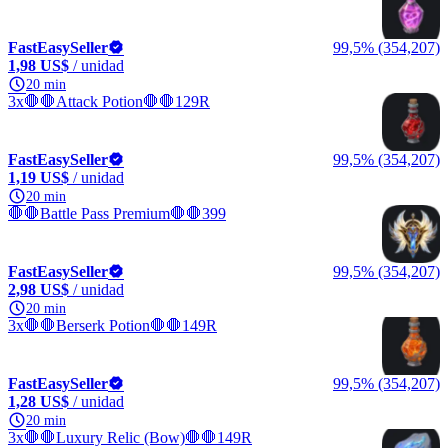
FastEasySeller
99,5% (354,207)
1,98 US$
/ unidad
20 min
3x🛑🛑Attack Potion🛑🛑129R
FastEasySeller
99,5% (354,207)
1,19 US$
/ unidad
20 min
🛑🛑Battle Pass Premium🛑🛑399
FastEasySeller
99,5% (354,207)
2,98 US$
/ unidad
20 min
3x🛑🛑Berserk Potion🛑🛑149R
FastEasySeller
99,5% (354,207)
1,28 US$
/ unidad
20 min
3x🛑🛑Luxury Relic (Bow)🛑🛑149R