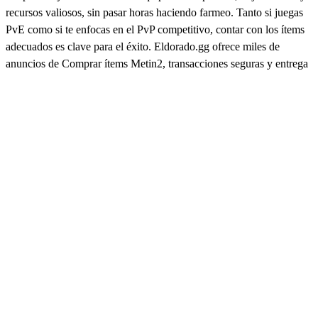
recursos valiosos, sin pasar horas haciendo farmeo. Tanto si juegas
PvE como si te enfocas en el PvP competitivo, contar con los ítems
adecuados es clave para el éxito. Eldorado.gg ofrece miles de
anuncios de Comprar ítems Metin2, transacciones seguras y entrega
rápida, siendo uno de los marketplaces más fiables.
Ítems Metin2 en venta
Los ítems Metin2 incluyen armas, armaduras, mascotas y otros
objetos exclusivos que mejoran notablemente el rendimiento de tu
personaje. Los ítems poderosos aumentan el daño, la defensa y la
eficiencia general, ayudándote a progresar más rápido y a competir
mejor con otros jugadores. En Eldorado.gg, cada anuncio de ítems
Metin2 cuenta con descripciones claras para que elijas exactamente
lo que se adapta a tu clase, servidor y estilo de juego.
Venta de ítems PvP Metin2
La venta de ítems PvP Metin2 en Eldorado.gg es ideal para
jugadores que quieren dominar duelos, guerras y eventos