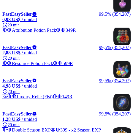
FastEasySeller
99,5% (354,207)
0,98 US$
/ unidad
20 min
🛑🛑Attribution Potion Pack🛑🛑349R
FastEasySeller
99,5% (354,207)
2,88 US$
/ unidad
20 min
🛑🛑Resource Potion Pack🛑🛑599R
FastEasySeller
99,5% (354,207)
4,98 US$
/ unidad
20 min
3x🛑🛑Luxury Relic (Fist)🛑🛑149R
FastEasySeller
99,5% (354,207)
1,28 US$
/ unidad
20 min
🛑🛑Double Season EXP🛑🛑399 - x2 Season EXP