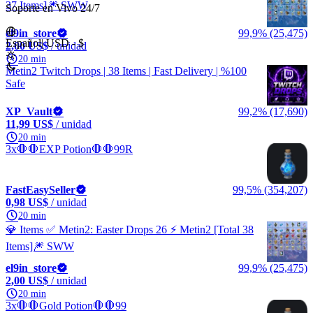
37 Items]🎆 SWW
Soporte en Vivo 24/7
el9in_store
99,9% (25,475)
Español
|
USD - $
2,00 US$
/ unidad
20 min
Metin2 Twitch Drops | 38 Items | Fast Delivery | %100
Safe
XP_Vault
99,2% (17,690)
11,99 US$
/ unidad
20 min
3x🛑🛑EXP Potion🛑🛑99R
FastEasySeller
99,5% (354,207)
0,98 US$
/ unidad
20 min
💎 Items ✅ Metin2: Easter Drops 26 ⚡️ Metin2 [Total 38
Items]🎆 SWW
el9in_store
99,9% (25,475)
2,00 US$
/ unidad
20 min
3x🛑🛑Gold Potion🛑🛑99