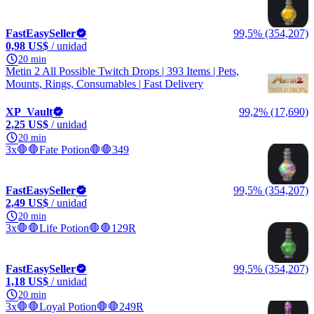
FastEasySeller
99,5% (354,207)
0,98 US$
/ unidad
20 min
Metin 2 All Possible Twitch Drops | 393 Items | Pets,
Mounts, Rings, Consumables | Fast Delivery
XP_Vault
99,2% (17,690)
2,25 US$
/ unidad
20 min
3x🛑🛑Fate Potion🛑🛑349
FastEasySeller
99,5% (354,207)
2,49 US$
/ unidad
20 min
3x🛑🛑Life Potion🛑🛑129R
FastEasySeller
99,5% (354,207)
1,18 US$
/ unidad
20 min
3x🛑🛑Loyal Potion🛑🛑249R