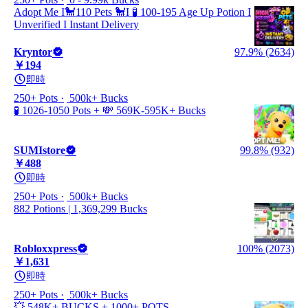
Adopt Me I🐩110 Pets 🐩I 🧪 100-195 Age Up Potion I
Unverified I Instant Delivery
Kryntor
97.9% (2634)
￥194
即時
250+ Pots
500k+ Bucks
🧪 1026-1050 Pots + 💸 569K-595K+ Bucks
SUMIstore
99.8% (932)
￥488
即時
250+ Pots
500k+ Bucks
882 Potions | 1,369,299 Bucks
Robloxxpress
100% (2073)
￥1,631
即時
250+ Pots
500k+ Bucks
💥 548K+ BUCKS + 1000+ POTS