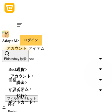
ログイン
Adopt Me
アカウント
アイテム
Age-Up Potions
Eldoradoを検索
Bucks
通貨
アカウント
価格
課金
アイテム
配達時間
代行
フィルタをリセット
ギフトカード
Pets
Bucks