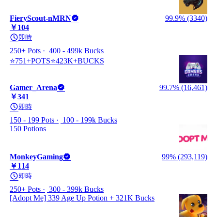
FieryScout-nMRN
99.9% (3340)
￥104
即時
250+ Pots
400 - 499k Bucks
⭐751+POTS⭐423K+BUCKS
Gamer_Arena
99.7% (16,461)
￥341
即時
150 - 199 Pots
100 - 199k Bucks
150 Potions
MonkeyGaming
99% (293,119)
￥114
即時
250+ Pots
300 - 399k Bucks
[Adopt Me] 339 Age Up Potion + 321K Bucks