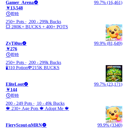
Gamer_Arena
99.7% (16,461)
￥13,548
即時
250+ Pots
200 - 299k Bucks
💥 280K+ BUCKS + 400+ POTS
ZyTi0ns
99.9% (81,649)
￥276
即時
250+ Pots
200 - 299k Bucks
🧪310 Potion💸215K BUCKS
EliteLoot
99.7% (23,171)
￥144
即時
200 - 249 Pots
10 - 49k Bucks
🍁 230+ Age Pots 🍁 Adopt Me 🍁
FieryScout-nMRN
99.9% (3340)