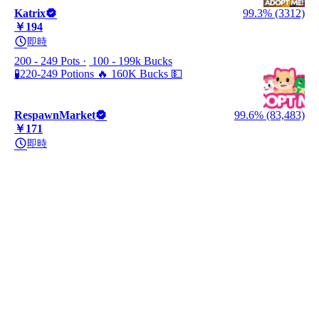
Katrix
99.3% (3312)
￥194
即時
200 - 249 Pots
100 - 199k Bucks
🧪220-249 Potions 🔥 160K Bucks 💵
RespawnMarket
99.6% (83,483)
￥171
即時