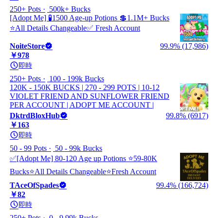
250+ Pots
500k+ Bucks
[Adopt Me] 🧪1500 Age-up Potions 💲1.1M+ Bucks
⭐All Details Changeable✅ Fresh Account
NoiteStore
99.9% (17,986)
￥978
即時
250+ Pots
100 - 199k Bucks
120K - 150K BUCKS | 270 - 299 POTS | 10-12
VIOLET FRIEND AND SUNFLOWER FRIEND
PER ACCOUNT | ADOPT ME ACCOUNT |
DktrdBloxHub
99.8% (6917)
￥163
即時
50 - 99 Pots
50 - 99k Bucks
✅[Adopt Me] 80-120 Age up Potions ⭐59-80K
Bucks⭐All Details Changeable⭐Fresh Account
TAceOfSpades
99.4% (166,724)
￥82
即時
250+ Pots
0 - 9.99k Bucks