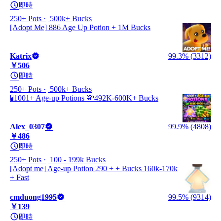
即時
250+ Pots
500k+ Bucks
[Adopt Me] 886 Age Up Potion + 1M Bucks
Katrix
99.3% (3312)
￥506
即時
250+ Pots
500k+ Bucks
🧪1001+ Age-up Potions 💸492K-600K+ Bucks
Alex_0307
99.9% (4808)
￥486
即時
250+ Pots
100 - 199k Bucks
[Adopt me] Age-up Potion 290 + + Bucks 160k-170k
+ Fast
cmduong1995
99.5% (9314)
￥139
即時