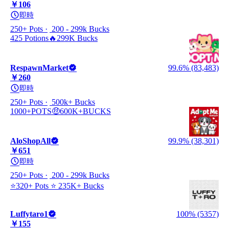
￥106
即時
250+ Pots
200 - 299k Bucks
425 Potions🔥299K Bucks
RespawnMarket
99.6% (83,483)
￥260
即時
250+ Pots
500k+ Bucks
1000+POTS🤑600K+BUCKS
AloShopAll
99.9% (38,301)
￥651
即時
250+ Pots
200 - 299k Bucks
⭐320+ Pots ⭐ 235K+ Bucks
Luffytaro1
100% (5357)
￥155