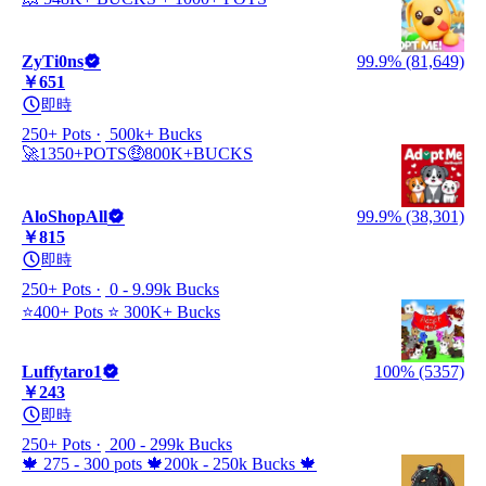
ZyTi0ns
99.9% (81,649)
￥651
即時
250+ Pots
500k+ Bucks
🚀1350+POTS🤑800K+BUCKS
AloShopAll
99.9% (38,301)
￥815
即時
250+ Pots
0 - 9.99k Bucks
⭐400+ Pots ⭐ 300K+ Bucks
Luffytaro1
100% (5357)
￥243
即時
250+ Pots
200 - 299k Bucks
🍁 275 - 300 pots 🍁200k - 250k Bucks 🍁