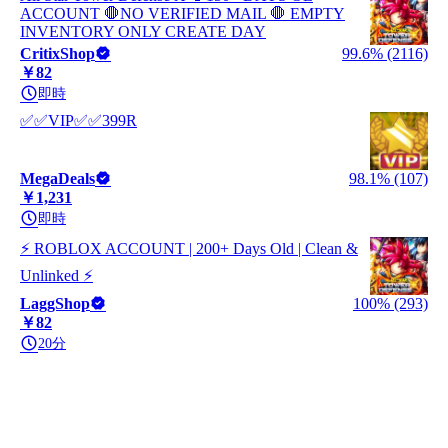
ACCOUNT 🛑NO VERIFIED MAIL 🛑 EMPTY
INVENTORY ONLY CREATE DAY
CritixShop
99.6% (2116)
￥82
即時
✅✅VIP✅✅399R
MegaDeals
98.1% (107)
￥1,231
即時
⚡ ROBLOX ACCOUNT | 200+ Days Old | Clean &
Unlinked ⚡
LaggShop
100% (293)
￥82
20分