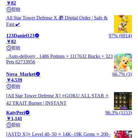
￥82
即時
All Star Tower Defense X 🎁 Digital Order | Safe &
Fast ✔️
123Daniel123
97% (6914)
￥82
即時
. Auto-delivery . 1486 Potions + 1117632 Bucks + 323
Pets 62733956
Nova_Market
66.7% (3)
￥4,539
即時
[All Star Tower Defense X] ⭐GOKU ALL STAR ⭐
42 TRAIT Burner | INSTANT
KatyPeri
96.3% (1153)
￥1,141
即時
[ASTD X]⭐ Level 40–50 ⭐ 14K–19K Gems ⭐ 200–