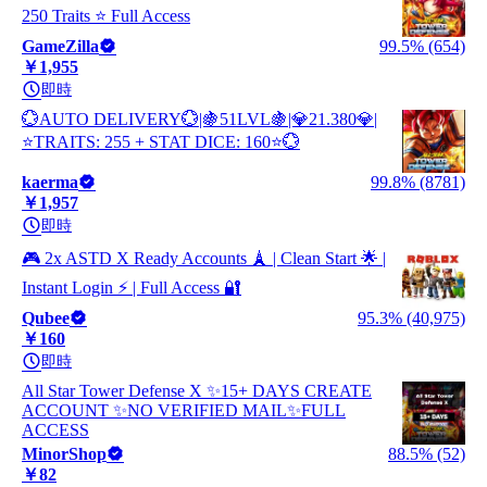
250 Traits ⭐ Full Access
GameZilla
99.5% (654)
￥1,955
即時
💮AUTO DELIVERY💮|🍇51LVL🍇|💎21.380💎|
⭐TRAITS: 255 + STAT DICE: 160⭐💮
kaerma
99.8% (8781)
￥1,957
即時
🎮 2x ASTD X Ready Accounts 🗼 | Clean Start 🌟 |
Instant Login ⚡ | Full Access 🔐
Qubee
95.3% (40,975)
￥160
即時
All Star Tower Defense X ✨15+ DAYS CREATE
ACCOUNT ✨NO VERIFIED MAIL✨FULL
ACCESS
MinorShop
88.5% (52)
￥82