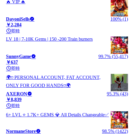
🔥 VIP 🔥
DayoniSells
100% (1)
￥2,284
即時
LV 18 | 7-10K Gems | 150 -200 Train burners
SunnyGame
99.7% (55,417)
￥637
即時
🌍◽ PERSONAL ACCOUNT, FAT ACCOUNT,
ONLY FOR GOOD HANDS◽🌍
AXERON
95.3% (43)
￥8,839
即時
6+ LVL ⭐️ 1.7K+ GEMS 💎 All Details Changeable✅
NormaneStore
98.5% (1422)