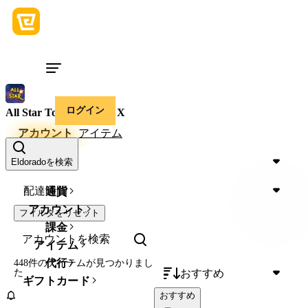
ログイン
All Star Tower Defense X
アカウント
アイテム
価格
Eldoradoを検索
配達時間
通貨
アカウント
フィルタをリセット
課金
アイテム
代行
448件のアイテム
が見つかりまし
おすすめ
た
ギフトカード
おすすめ