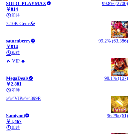
SOLO_PLAYMAX
99.8% (2700)
￥814
即時
7-10K Gems💎
saturnberry
99.2% (63,386)
￥814
即時
🔥 VIP 🔥
MegaDeals
98.1% (107)
￥2,881
即時
✅✅VIP✅✅399R
Samiyoni
96.7% (61)
￥1,467
即時