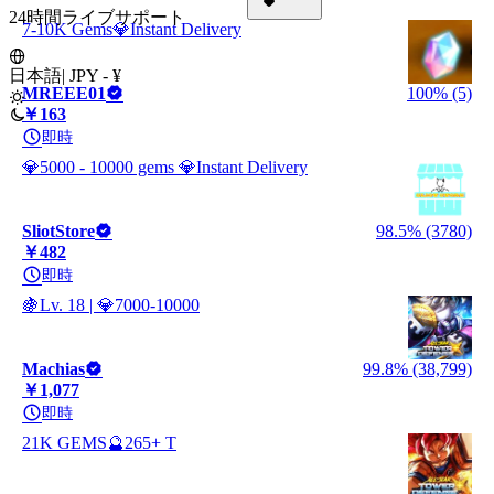
24時間ライブサポート
7-10K Gems💎Instant Delivery
日本語
|
JPY - ¥
MREEE01
100% (5)
￥163
即時
💎5000 - 10000 gems 💎Instant Delivery
SliotStore
98.5% (3780)
￥482
即時
🍇Lv. 18 | 💎7000-10000
Machias
99.8% (38,799)
￥1,077
即時
21K GEMS🔮265+ T