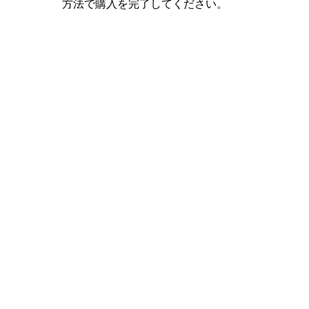
方法で購入を完了してください。
支払い確認後、当社のセキュアチャットを通じ
て販売者と接続されます。
販売者がログイン詳細を提供し、新しいASTD
Xアカウントへのアクセス方法を案内します。
アカウントを正常に受け取った後、注文を「受
け取り済み」として確認し、オプションでフィ
ードバックを残してください。
新しいASTD Xアカウントをお楽しみいただき、All Star
Tower Defense Xで自信を持って支配しましょう！
+18 もっと
+15 もっと
日本語
|
JPY - ¥