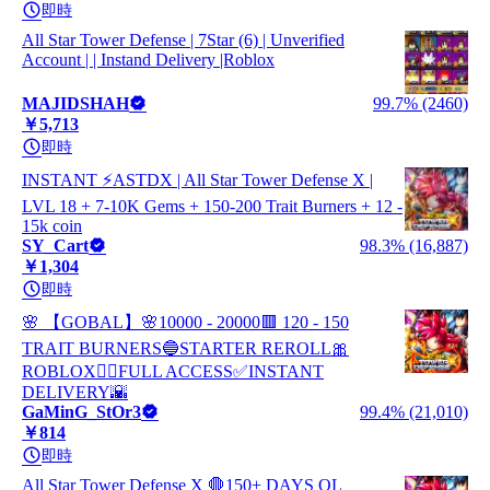
即時
All Star Tower Defense | 7Star (6) | Unverified
Account | | Instand Delivery |Roblox
MAJIDSHAH
99.7% (2460)
￥5,713
即時
INSTANT ⚡ASTDX | All Star Tower Defense X |
LVL 18 + 7-10K Gems + 150-200 Trait Burners + 12 -
15k coin
SY_Cart
98.3% (16,887)
￥1,304
即時
🌸 【GOBAL】🌸10000 - 20000🟥 120 - 150
TRAIT BURNERS🔵STARTER REROLL🎀
ROBLOX✋🏼FULL ACCESS✅INSTANT
DELIVERY🌇
GaMinG_StOr3
99.4% (21,010)
￥814
即時
All Star Tower Defense X 🛑150+ DAYS OL