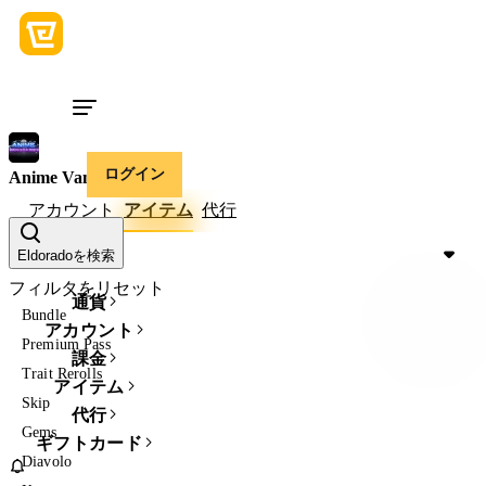
ログイン
Anime Vanguards
アカウント
アイテム
代行
価格
Eldoradoを検索
フィルタをリセット
通貨
Bundle
アカウント
Premium Pass
課金
Trait Rerolls
アイテム
Skip
代行
Gems
ギフトカード
Diavolo