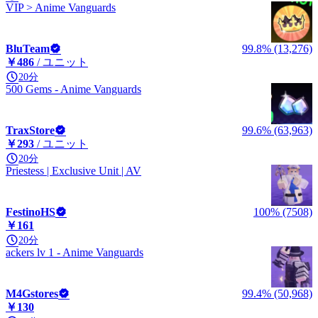
VIP > Anime Vanguards
BluTeam
99.8% (13,276)
￥486
/ ユニット
20分
500 Gems - Anime Vanguards
TraxStore
99.6% (63,963)
￥293
/ ユニット
20分
Priestess | Exclusive Unit | AV
FestinoHS
100% (7508)
￥161
20分
ackers lv 1 - Anime Vanguards
M4Gstores
99.4% (50,968)
￥130