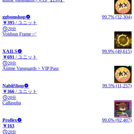
ggbomshop
99.7% (32,304)
￥395
/ ユニット
20分
Voidsun Frame ✅
XAILS
99.9% (49,615)
￥691
/ ユニット
20分
Anime Vanguards > VIP Pass
NabiiShop
99.5% (11,257)
￥366
/ ユニット
20分
Callasuba
Proflex
99.6% (92,407)
￥163
20分