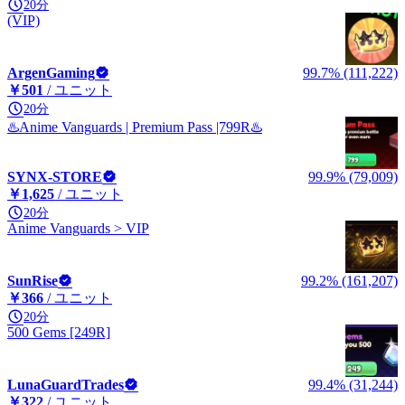
20分
(VIP)
ArgenGaming
99.7% (111,222)
￥501
/ ユニット
20分
♨️Anime Vanguards | Premium Pass |799R♨️
SYNX-STORE
99.9% (79,009)
￥1,625
/ ユニット
20分
Anime Vanguards > VIP
SunRise
99.2% (161,207)
￥366
/ ユニット
20分
500 Gems [249R]
LunaGuardTrades
99.4% (31,244)
￥322
/ ユニット