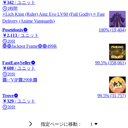
￥342
/ ユニット
1時間
⭐Lich King (Ruler) Ainz Evo LV60 (Full Godly) ⭐ Fast
Delivery (Anime Vanguards)
Poseidonix
100% (19,404)
￥2,113
/ ユニット
20分
🔴🔴Jackpot Frame🔴🔴499R
FastEasySeller
99.5% (358,061)
￥608
/ ユニット
20分
🟥✅VIP🟥299R🟥
Trove
99.5% (31,757)
￥329
/ ユニット
20分
指定ページに移動：
1