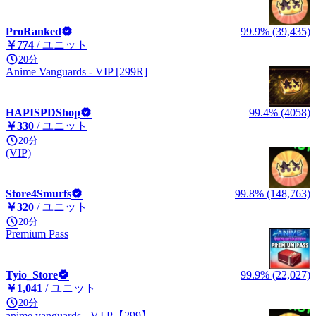
ProRanked
99.9% (39,435)
￥774
/ ユニット
20分
Anime Vanguards - VIP [299R]
HAPISPDShop
99.4% (4058)
￥330
/ ユニット
20分
(VIP)
Store4Smurfs
99.8% (148,763)
￥320
/ ユニット
20分
Premium Pass
Tyio_Store
99.9% (22,027)
￥1,041
/ ユニット
20分
anime vanguards - V.I.P【299】