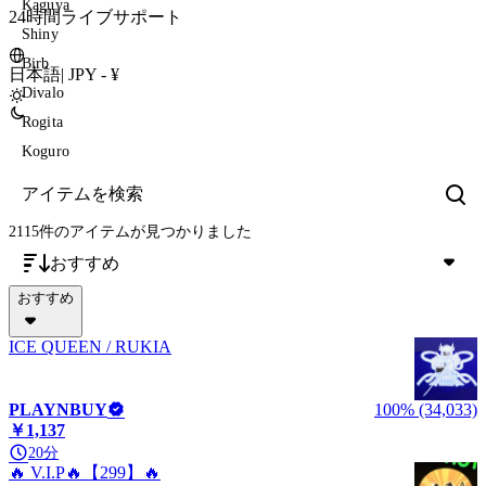
Kaguya
24時間ライブサポート
Shiny
Birb
日本語
|
JPY - ¥
Divalo
Rogita
Koguro
2115件のアイテム
が見つかりました
おすすめ
おすすめ
ICE QUEEN / RUKIA
PLAYNBUY
100% (34,033)
￥1,137
20分
🔥 V.I.P🔥【299】🔥