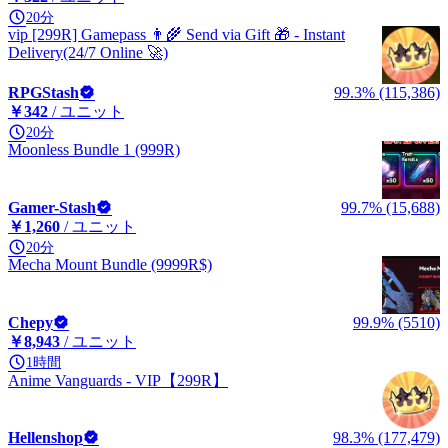
20分
vip [299R] Gamepass 👨‍🌾 Send via Gift 🎁 - Instant
Delivery(24/7 Online 🚀)
RPGStash
99.3% (115,386)
￥342
/ ユニット
20分
Moonless Bundle 1 (999R)
Gamer-Stash
99.7% (15,688)
￥1,260
/ ユニット
20分
Mecha Mount Bundle (9999R$)
Chepy
99.9% (5510)
￥8,943
/ ユニット
1時間
Anime Vanguards - VIP【299R】
Hellenshop
98.3% (177,479)