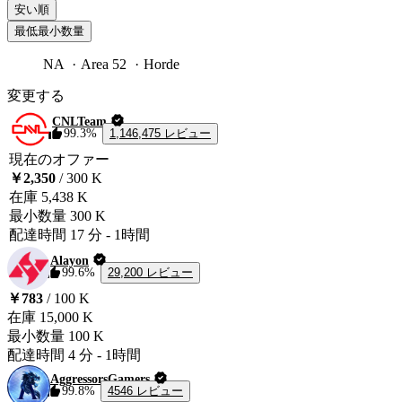
安い順
最低最小数量
NA
Area 52
Horde
変更する
CNLTeam
1,146,475 レビュー
99.3%
現在のオファー
￥2,350
/ 300 K
在庫
5,438 K
最小数量
300 K
配達時間
17 分
-
1時間
Alayon
29,200 レビュー
99.6%
￥783
/ 100 K
在庫
15,000 K
最小数量
100 K
配達時間
4 分
-
1時間
AggressorsGamers
4546 レビュー
99.8%