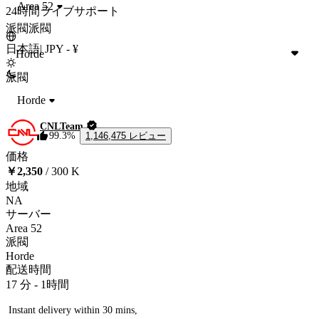
Area 52
24時間ライブサポート
派閥
派閥
日本語
|
JPY - ¥
Horde
派閥
Horde
CNLTeam
1,146,475 レビュー
99.3%
価格
￥2,350
/ 300 K
地域
NA
サーバー
Area 52
派閥
Horde
配送時間
17 分
-
1時間
 Instant delivery within 30 mins,
