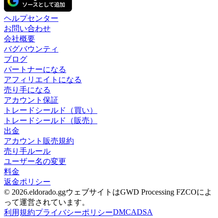
ヘルプセンター
お問い合わせ
会社概要
バグバウンティ
ブログ
パートナーになる
アフィリエイトになる
売り手になる
アカウント保証
トレードシールド（買い）
トレードシールド（販売）
出金
アカウント販売規約
売り手ルール
ユーザー名の変更
料金
返金ポリシー
© 2026.eldorado.ggウェブサイトはGWD Processing FZCOによ
って運営されています。
DMCA
DSA
利用規約
プライバシーポリシー