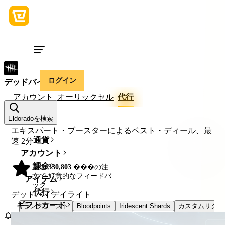
ログイン
デッドバイデイライト
アカウント
オーリックセル
代行
Eldoradoを検索
エキスパート・ブースターによるベスト・ディール、最
通貨
速
2分
アカウント
課金
直近
330,803
���の注
98%
文で 好意的なフィードバ
アイテム
ック
代行
デッドバイデイライト
ギフトカード
ランクブースト
Bloodpoints
Iridescent Shards
カスタムリクエ