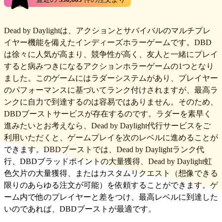
ており、当社の品質基準が維持されていることを保証してい
エルドラドで利用可能なブースターはすべて有能なプレーヤ
その後、利用可能な提案のいずれかを選択し、ブースターと
ます。
ーであり、可能な限り最短の時間枠でお客様の口座をブース
残りの詳細を詰めることができます。
トする最も効率的な方法を考案しています。
Dead by Daylightは、アクションとサバイバルのマルチプレ
イヤー機能を備えたインディーズホラーゲームです。DBD
は徐々に人気が高まり、競争性が高く、友人と一緒にプレイ
すると病みつきになるアクションホラーゲームの1つとなり
ました。このゲームにはラダーシステムがあり、プレイヤー
のパフォーマンスに基づいてランク付けされますが、最高ラ
ンクに自力で到達するのは容易ではありません。そのため、
DBDブーストサービスが存在するのです。ラダーを素早く
進みたいとお考えなら、Dead by Daylight代行サービスをご
利用いただくと、ゲームプレイを次のレベルに進めることが
できます。DBDブーストでは、Dead by Daylightランク代
行、DBDブラッドポイントの大量獲得、Dead by Daylight虹
色欠片の大量獲得、またはカスタムリクエスト（想像できる
限りのあらゆる注文が可能）を依頼することができます。ゲ
ーム内で他のプレイヤーと差をつけ、最高レベルに到達した
いのであれば、DBDブーストが最適です。