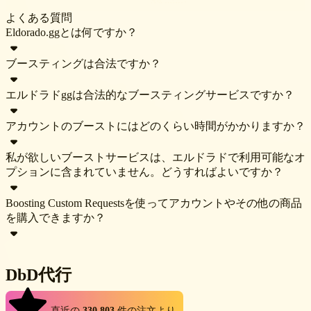
よくある質問
Eldorado.ggとは何ですか？
ブースティングは合法ですか？
Eldorado.ggは、ゲーム内通貨、アカウント、アイテム、代
行、課金など、多種多様なゲーム内アイテムを取り扱うオン
エルドラドggは合法的なブースティングサービスですか？
ラインマーケットプレイスです。Eldoradoでは多くの人気ゲ
ブースティングは、大韓民国以外のすべての国および地方自
ームに対応しており、リアルマネーを使って商品やサービス
治体において合法です。大韓民国に居住していない場合は、
アカウントのブーストにはどのくらい時間がかかりますか？
の売買を行うことができます。
制限なく、希望するブースティングサービスを自由に注文す
はい、エルドラドggは正規のブースティングサービスです。
ることができます。
多くの小規模なブースティングサービスプロバイダーとは異
私が欲しいブーストサービスは、エルドラドで利用可能なオ
なり、エルドラドggはリクエストベースで全ての注文のオフ
アカウントのブーストにかかる時間は、選択したサービスに
プションに含まれていません。どうすればよいですか？
ァーを収集します。これにより、価格、納期、その他の条件
よって大きく異なります。特に難しい作業の場合は、1時間
を比較し、ニーズに最も適したオファーを選択することがで
未満から数日かかることもあります。ご希望のサービスにか
Boosting Custom Requestsを使ってアカウントやその他の商品
きます。これにより、ブースティングサービスプロバイダー
かる時間を知りたい場合は、このページのフォームからブー
エルドラドのすべてのブーストカテゴリーには、まさにこの
を購入できますか？
にとって競争的な環境が確保され、結果として、顧客にとっ
ストのリクエストを送信してください。ブーストのリクエス
ような状況に対応する特定のオプションがあります。「カス
てはより低価格でより質の高いサービスが提供されることに
トは無料です。特定のブースターからのオファーを受け入れ
タムリクエスト」と呼ばれるものです。このオプションを選
なります。
る場合にのみ料金が発生します。ブースターは価格と時間の
択し、「リクエストを送信」ボタンをクリックする前に、指
いいえ、カスタムリクエストは各種ブースティングサービス
DbD代行
見積もりを提示しますので、その価値があるかどうかを判断
定されたフィールド内にリクエストを記載してください。エ
専用です。アカウントやアイテムなどの他の商品は、それぞ
ブースティングサービスプロバイダーはすべて、経歴だけで
してください。
ルドラドで利用可能なブースターがリクエストを評価し、実
れの製品カテゴリから購入する必要があります。
なく特定のゲームに関するスキルについても厳しく審査され
4.9
現可能性、価格、所要時間に関する見積もりを提示します。
直近の
330,803
件の注文より