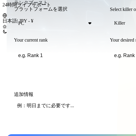
ランクブースト
24時間ライブサポート
プラットフォームを選択
Select killer 
日本語
|
JPY - ¥
Killer
PC
Your current rank
Your desired 
追加情報