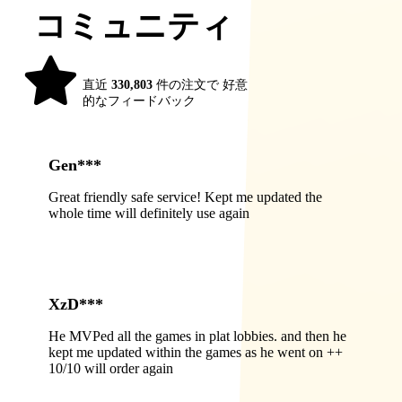
コミュニティ
98%
直近
330,803
件の注文で 好意
的なフィードバック
Gen***
Great friendly safe service! Kept me updated the
whole time will definitely use again
XzD***
He MVPed all the games in plat lobbies. and then he
kept me updated within the games as he went on ++
10/10 will order again