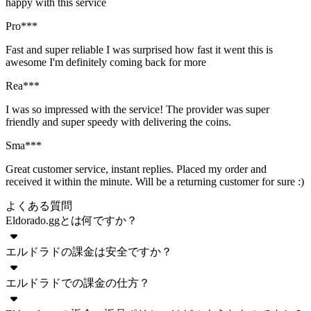
happy with this service
Pro***
Fast and super reliable I was surprised how fast it went this is
awesome I'm definitely coming back for more
Rea***
I was so impressed with the service! The provider was super
friendly and super speedy with delivering the coins.
Sma***
Great customer service, instant replies. Placed my order and
received it within the minute. Will be a returning customer for sure :)
よくある質問
Eldorado.ggとは何ですか？
エルドラドの課金は安全ですか？
Eldorado.ggは、ゲーム内通貨、アカウント、アイテム、代
行、課金など、多種多様なゲーム内アイテムを取り扱うオン
エルドラドでの課金の仕方？
ラインマーケットプレイスです。Eldoradoでは多くの人気ゲ
はい、エルドラドggに掲載されているゲームへの課金は完全
ームに対応しており、リアルマネーを使って商品やサービス
に安全です。これは、詐欺行為から購入者と販売者の両方を