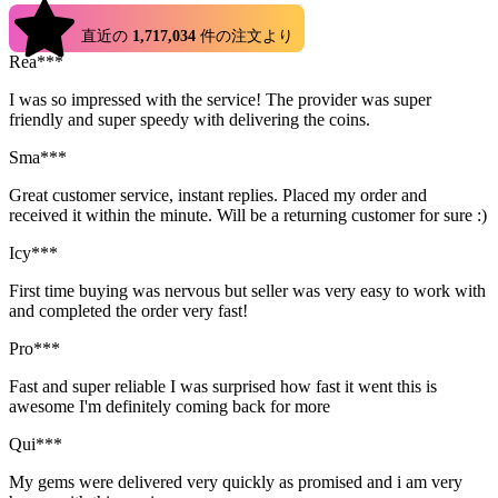
4.9
直近の
1,717,034
件の注文より
Rea***
I was so impressed with the service! The provider was super
friendly and super speedy with delivering the coins.
Sma***
Great customer service, instant replies. Placed my order and
received it within the minute. Will be a returning customer for sure :)
Icy***
First time buying was nervous but seller was very easy to work with
and completed the order very fast!
Pro***
Fast and super reliable I was surprised how fast it went this is
awesome I'm definitely coming back for more
Qui***
My gems were delivered very quickly as promised and i am very