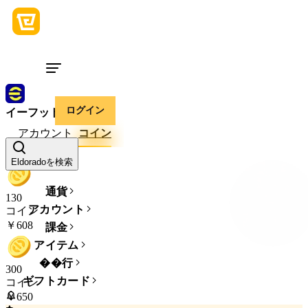
ログイン
イーフットボール
アカウント
コイン
数量
Eldoradoを検索
通貨
130
アカウント
コイン
￥608
課金
アイテム
��行
300
ギフトカード
コイン
￥650