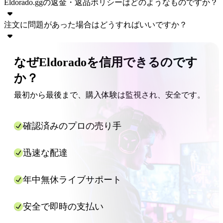
Eldorado.ggの返金・返品ポリシーはどのようなものですか？
の売買を行うことができます。
保護する当社独自のセキュリティシステム「トレードシール
エルドラドggを使���した課金方法はとても簡単です。以
ド」によって保証されています。ただし、すべての取引にお
下の手順に従うだけで、数分以内にアカウントにプレミアム
注文に問題があった場合はどうすればいいですか？
いて最高のセキュリティを確保するため、販売者の配送指示
ゲーム内通貨が課金されます。
Eldorado.ggでは、商品が配送されない場合や商品説明と異な
と選択された方法に注意深く従ってください。
る場合、返金対応を行っております。購入者は、注文ページ
（オプション）
該当する場合、サーバー、地域、
にアクセスしてクレームを申し立てることで、返金を請求す
注文が作成されるたびに、あなたと販売者の間でチャットボ
なぜEldoradoを信用できるのです
多くのゲームでは、ギフトコードまたはお客様のUIDのみで
デバイスを選択します。
ることができます。
ックスが開設され、販売者が商品の受け取り方法についてご
課金が提供されますが、一部のゲームではアカウントへのロ
ご希望の課金金額を選択します。
か？
案内いたします。また、Eldoradoにはいつでも支援を提供す
グインが必要になる場合があります。提供される配信方法を
「配送に関する指示」をお読みください。 課金を
るサポートチームが常駐しています。右下隅の青い吹き出し
確認するには、ご希望の金額の課金オファーを選択し、表示
最初から最後まで、購入体験は監視され、安全です。
受け取るために必要な情報を確認できます。 選択
アイコンをタップするか、注文画面からクレームを申し立て
される「配信方法」パネルをお読みください。
したゲームによっては、情報入力は不要でギフト
ることで、いつでもご連絡いただけます。
コードが直接受け取れる場合もあれば、UIDやロ
確認済みのプロの売り手
グイン情報の入力が必要な場合もあります。
「今すぐ購入」ボタンをクリックします。
次のウィンドウで支払いオプションを選択し、詳
迅速な配達
細を入力して「今すぐ支払う」をクリックしま
す。
年中無休ライブサポート
課金が割り当てられた時間内（通常は数分以内）
に完了するのを待ちます。課金プロバイダーが追
加情報を必要とする場合は、用意されたチャット
安全で即時の支払い
ウィンドウ内で直接問い合わせてきますので、注