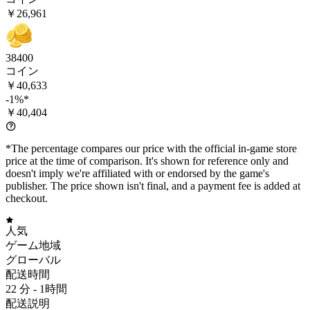
￥26,961
38400
コイン
￥40,633
-1%*
￥40,404
*The percentage compares our price with the official in-game store
price at the time of comparison. It's shown for reference only and
doesn't imply we're affiliated with or endorsed by the game's
publisher. The price shown isn't final, and a payment fee is added at
checkout.
人気
ゲーム地域
グローバル
配送時間
22 分 -
1時間
配送説明