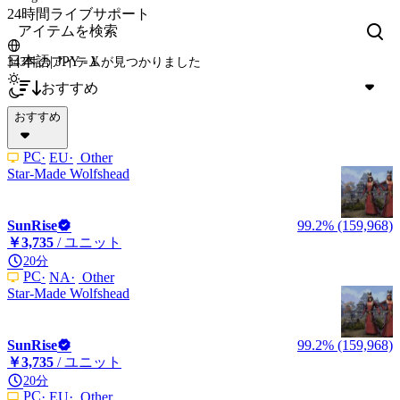
24時間ライブサポート
日本語
|
JPY - ¥
343件のアイテム
が見つかりました
おすすめ
おすすめ
PC
EU
Other
Star-Made Wolfshead
SunRise
99.2% (159,968)
￥3,735
/ ユニット
20分
PC
NA
Other
Star-Made Wolfshead
SunRise
99.2% (159,968)
￥3,735
/ ユニット
20分
PC
EU
Other