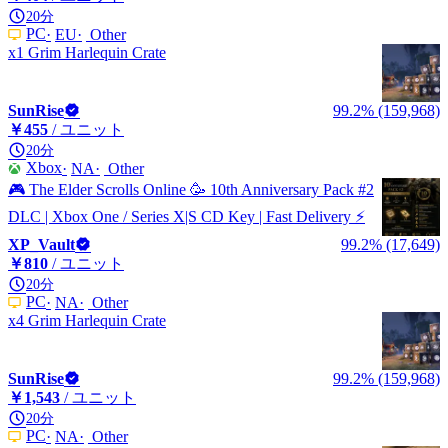
20分
PC
EU
Other
x1 Grim Harlequin Crate
SunRise
99.2% (159,968)
￥455
/ ユニット
20分
Xbox
NA
Other
🎮 The Elder Scrolls Online 🥳 10th Anniversary Pack #2
DLC | Xbox One / Series X|S CD Key | Fast Delivery ⚡
XP_Vault
99.2% (17,649)
￥810
/ ユニット
20分
PC
NA
Other
x4 Grim Harlequin Crate
SunRise
99.2% (159,968)
￥1,543
/ ユニット
20分
PC
NA
Other