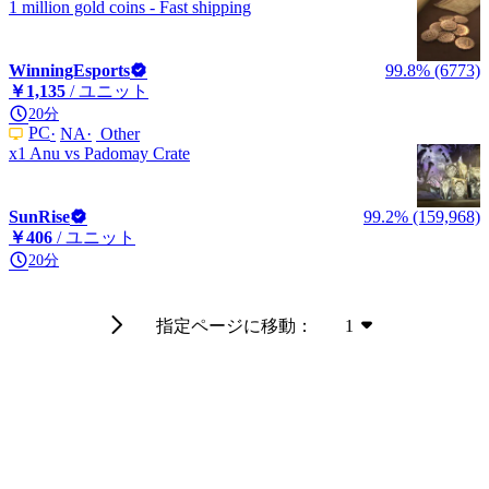
1 million gold coins - Fast shipping
WinningEsports
99.8% (6773)
￥1,135
/ ユニット
20分
PC
NA
Other
x1 Anu vs Padomay Crate
SunRise
99.2% (159,968)
￥406
/ ユニット
20分
指定ページに移動：
1