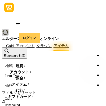
ログイン
エルダースクロールズオンライン
Gold
アカウント
クラウン
アイテム
Device
Eldoradoを検索
地域
通貨
アカウント
Item Type
課金
アイテム
価格
代行
フィルタをリセット
ギフトカード
Crate
Ragebound