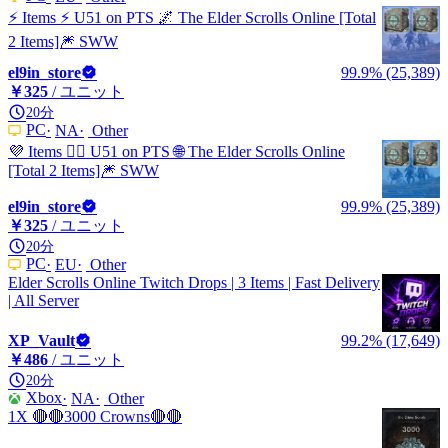
⚡️ Items ⚡️ U51 on PTS 🌌 The Elder Scrolls Online [Total
2 Items]🎆 SWW
el9in_store
99.9% (25,389)
￥325
/ ユニット
20分
PC
NA
Other
💜 Items 🧙‍♂️ U51 on PTS 🌐 The Elder Scrolls Online
[Total 2 Items]🎆 SWW
el9in_store
99.9% (25,389)
￥325
/ ユニット
20分
PC
EU
Other
Elder Scrolls Online Twitch Drops | 3 Items | Fast Delivery
| All Server
XP_Vault
99.2% (17,649)
￥486
/ ユニット
20分
Xbox
NA
Other
1X 🔴🔴3000 Crowns🔴🔴