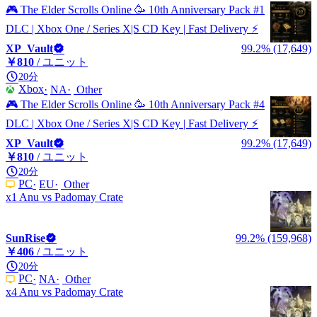
🎮 The Elder Scrolls Online 🥳 10th Anniversary Pack #1
DLC | Xbox One / Series X|S CD Key | Fast Delivery ⚡
XP_Vault
99.2% (17,649)
￥810
/ ユニット
20分
Xbox
NA
Other
🎮 The Elder Scrolls Online 🥳 10th Anniversary Pack #4
DLC | Xbox One / Series X|S CD Key | Fast Delivery ⚡
XP_Vault
99.2% (17,649)
￥810
/ ユニット
20分
PC
EU
Other
x1 Anu vs Padomay Crate
SunRise
99.2% (159,968)
￥406
/ ユニット
20分
PC
NA
Other
x4 Anu vs Padomay Crate