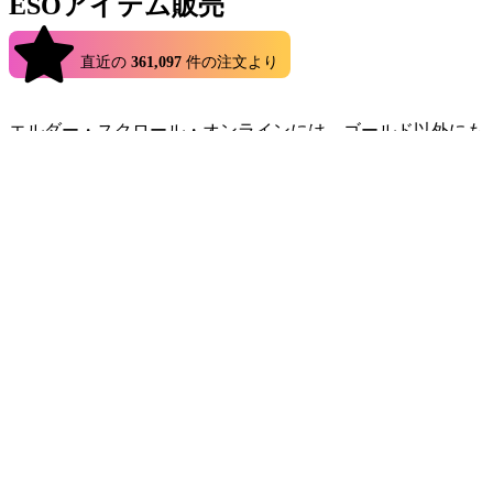
ESOアイテム販売
4.9
直近の
361,097
件の注文より
エルダー・スクロール・オンラインには、ゴールド以外にも
多くのアイテムがあります。多くのESOアイテムは、マーケ
ットや個人間で売買することができます。また、多くのアイ
テムが実際にはピックアップのバインドとなっているため、
取引や取引用に栽培できないという問題もあります。これは
確かにゲームをイライラさせる原因となりますが、エルドラ
ドggは、この問題を簡単に解決します。
他のプレイヤーから、あらゆる種類の武器、装備、レアなエ
ルダー・スクロール・オンラインのアイテムを入手できま
す。入手困難な「バインドオンピックアップ」アイテムや
ESOクラフトセットも含まれます。ダンジョンやトライア
ル、特別なイベントから入手できるアイテムを、あなたが入
手できるまであなたのキャラクターとパーティーを組んでく
れる販売者もいます。つまり、最高のESOアイテムを手に入