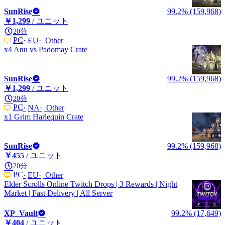
SunRise
99.2% (159,968)
￥1,299
/ ユニット
20分
PC
EU
Other
x4 Anu vs Padomay Crate
SunRise
99.2% (159,968)
￥1,299
/ ユニット
20分
PC
NA
Other
x1 Grim Harlequin Crate
SunRise
99.2% (159,968)
￥455
/ ユニット
20分
PC
EU
Other
Elder Scrolls Online Twitch Drops | 3 Rewards | Night
Market | Fast Delivery | All Server
XP_Vault
99.2% (17,649)
￥404
/ ユニット