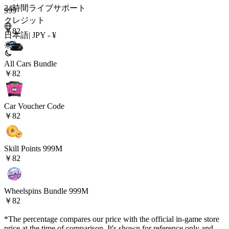
24時間ライブサポート
999
クレジット
￥82
日本語
|
JPY - ¥
All Cars Bundle
￥82
Car Voucher Code
￥82
Skill Points 999M
￥82
Wheelspins Bundle 999M
￥82
*The percentage compares our price with the official in-game store
price at the time of comparison. It's shown for reference only and