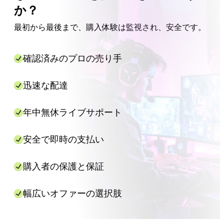
課金が提供されますが、一部のゲームではアカウントへのロ
ご希望の課金金額を選択します。
か？
案内いたします。また、Eldoradoにはいつでも支援を提供す
グインが必要になる場合があります。提供される配信方法を
「配送に関する指示」をお読みください。 課金を
るサポートチームが常駐しています。右下隅の青い吹き出し
確認するには、ご希望の金額の課金オファーを選択し、表示
最初から最後まで、購入体験は監視され、安全です。
受け取るために必要な情報を確認できます。 選択
アイコンをタップするか、注文画面からクレームを申し立て
される「配信方法」パネルをお読みください。
したゲームによっては、情報入力は不要でギフト
ることで、いつでもご連絡いただけます。
コードが直接受け取れる場合もあれば、UIDやロ
確認済みのプロの売り手
グイン情報の入力が必要な場合もあります。
「今すぐ購入」ボタンをクリックします。
次のウィンドウで支払いオプションを選択し、詳
迅速な配達
細を入力して「今すぐ支払う」をクリックしま
す。
年中無休ライブサポート
課金が割り当てられた時間内（通常は数分以内）
に完了するのを待ちます。課金プロバイダーが追
加情報を必要とする場合は、用意されたチャット
安全で即時の支払い
ウィンドウ内で直接問い合わせてきますので、注
文処理中はチャットウィンドウを閉じないでくだ
購入者の保護と保証
さい。
以上で完了です！エルドラドggを使用すると、多くのゲーム
幅広いオファーの選択肢
をより安く、迅速かつ安全に課金することができます。