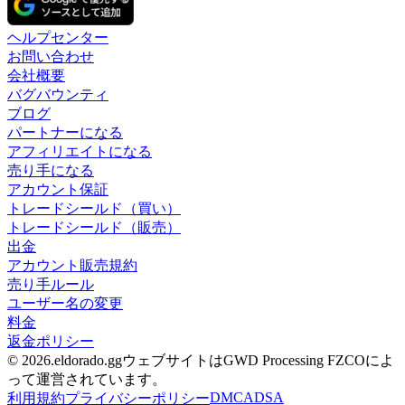
ヘルプセンター
お問い合わせ
会社概要
バグバウンティ
ブログ
パートナーになる
アフィリエイトになる
売り手になる
アカウント保証
トレードシールド（買い）
トレードシールド（販売）
出金
アカウント販売規約
売り手ルール
ユーザー名の変更
料金
返金ポリシー
© 2026.eldorado.ggウェブサイトはGWD Processing FZCOによ
って運営されています。
DMCA
DSA
利用規約
プライバシーポリシー