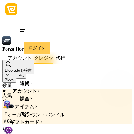
ログイン
Forza Horizon 6
アカウント
クレジッ
代行
ゲームdevice
Eldoradoを検索
PC
Xbox
通貨
数量
アカウント
人気
課金
アイテム
代行
「オールインワン・バンドル
￥82
ギフトカード