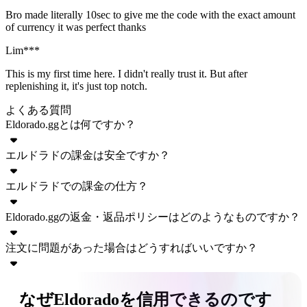
Bro made literally 10sec to give me the code with the exact amount
of currency it was perfect thanks
Lim***
This is my first time here. I didn't really trust it. But after
replenishing it, it's just top notch.
よくある質問
Eldorado.ggとは何ですか？
エルドラドの課金は安全ですか？
Eldorado.ggは、ゲーム内通貨、アカウント、アイテム、代
行、課金など、多種多様なゲーム内アイテムを取り扱うオン
エルドラドでの課金の仕方？
ラインマーケットプレイスです。Eldoradoでは多くの人気ゲ
はい、エルドラドggに掲載されているゲームへの課金は完全
ームに対応しており、リアルマネーを使って商品やサービス
に安全です。これは、詐欺行為から購入者と販売者の両方を
Eldorado.ggの返金・返品ポリシーはどのようなものですか？
の売買を行うことができます。
保護する当社独自のセキュリティシステム「トレードシール
エルドラドggを使用した課金方法はとても簡単です。以下の
ド」によって保証されています。ただし、すべての取引にお
手順に従うだけで、数分以内にアカウントにプレミアムゲー
注文に問題があった場合はどうすればいいですか？
いて最高のセキュリティを確保するため、販売者の配送指示
ム内通貨が課金されます。
Eldorado.ggでは、商品が配送されない場合や商品説明と異な
と選択された方法に注意深く従ってください。
る場合、返金対応を行っております。購入者は、注文ページ
（オプション）
該当する場合、サーバー、地域、
にアクセスしてクレームを申し立てることで、返金を請求す
注文が作成されるたびに、あなたと販売者の間でチャットボ
なぜEldoradoを信用できるのです
多くのゲームでは、ギフトコードまたはお客様のUIDのみで
デバイスを選択します。
ることができます。
ックスが開設され、販売者が商品の受け取り方法についてご