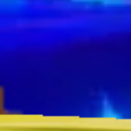
99.9% (17,853)
100% (33,610)
99.8% (56,542)