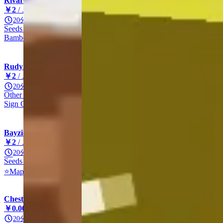
Rivaro
￥2
/ ユニット
20分
Seeds
Other
Other
Bamboo Seed
Bamboo
RudyManShop
￥2
/ ユニット
20分
Other
Other
Other
Other
Sign Crate
BayzidSTORE
￥2
/ ユニット
20分
Seeds
Other
Rare
Maple Bamboo Seed
⭐Maple Bamboo ⭐
Chest6
￥0.00326
/ ユニット
20分