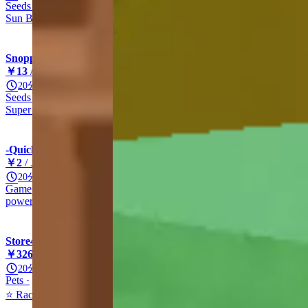
Seeds
Other
Super
Sun Bloom Seed
Sun Bloom
SnoppyStore
￥13
/ ユニット
20分
Seeds
Other
Super
Other
Super Syrup Sprinkler
-QuickShop
￥2
/ ユニット
20分
Gamepasses
Other
Other
Other
power hose
Store4Smurfs
￥326
/ ユニット
20分
Pets
Raccoon
Mythic
Other
⭐ Raccoon ⭐