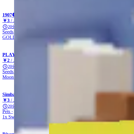
1907
￥3
/ ユニット
20分
Seeds
Other
Other
Gold Seed
GOLD SEED
PLAYNBUY
￥2
/ ユニット
20分
Seeds
Other
Super
Moon Bloom Seed
Moon Bloom
SimbaShop
￥3
/ ユニット
20分
Pets
Swan
Legendary
Other
1x Swan