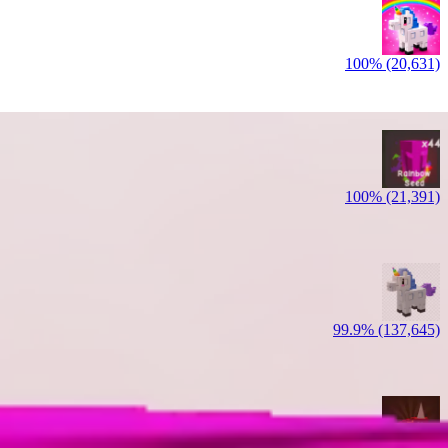
100% (20,631)
100% (21,391)
99.9% (137,645)