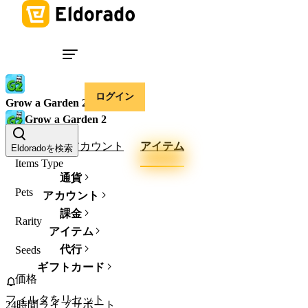
ログイン
Grow a Garden 2
Grow a Garden 2
Sheckles
アカウント
アイテム
Eldoradoを検索
Items Type
通貨
Pets
アカウント
課金
Rarity
アイテム
代行
Seeds
ギフトカード
価格
フィルタをリセット
24時間ライブサポート