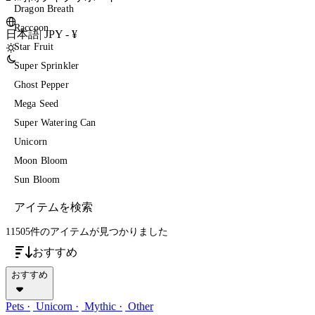
Dragon Breath
Raccoon
日本語
|
JPY - ¥
Star Fruit
Super Sprinkler
Ghost Pepper
Mega Seed
Super Watering Can
Unicorn
Moon Bloom
Sun Bloom
11505件のアイテム
が見つかりました
おすすめ
おすすめ
Pets
Unicorn
Mythic
Other