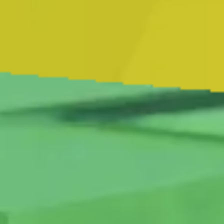
99.9% (3970)
99.3% (121,858)
99.8% (147,097)