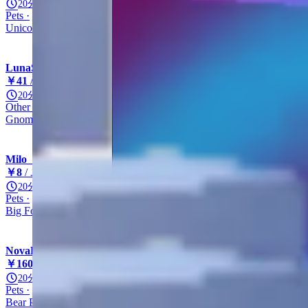
20分
Pets
Unicorn
Other
Other
Unicorn
LunaSells
￥41
/ ユニット
20分
Other
Other
Other
Other
Gnome
Milo_Shop
￥8
/ ユニット
20分
Pets
Fox
Mythic
Other
Big Fox
NovaBolt
￥160
/ ユニット
20分
Pets
Bear
Mythic
Other
Bear Pet