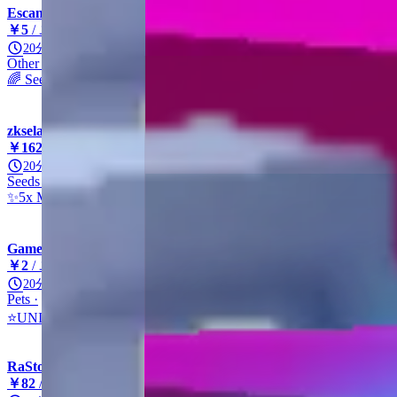
Escanor-Store
￥5
/ ユニット
20分
Other
Other
Other
Rainbow Seed
🌈 Seed🌈
zkselah
￥162
/ ユニット
20分
Seeds
Other
Other
Mega Seed
✨5x Mega Seed✨
GameNation
￥2
/ ユニット
20分
Pets
Unicorn
Mythic
Other
⭐UNICORN
RaStore
￥82
/ ユニット