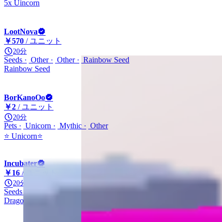
5x Uincorn
LootNova
￥570
/ ユニット
20分
Seeds
Other
Other
Rainbow Seed
Rainbow Seed
BorKanoOo
￥2
/ ユニット
20分
Pets
Unicorn
Mythic
Other
⭐ Unicorn⭐
Incubater
￥16
/ ユニット
20分
Seeds
Other
Super
Dragon's Breath Seed
Dragon breath seed