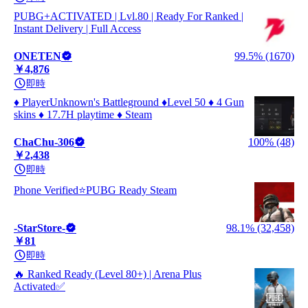
PUBG+ACTIVATED | Lvl.80 | Ready For Ranked |
Instant Delivery | Full Access
ONETEN
99.5% (1670)
￥4,876
即時
♦️ PlayerUnknown's Battleground ♦️Level 50 ♦️ 4 Gun
skins ♦️ 17.7H playtime ♦️ Steam
ChaChu-306
100% (48)
￥2,438
即時
Phone Verified⭐️PUBG Ready Steam
-StarStore-
98.1% (32,458)
￥81
即時
🔥 Ranked Ready (Level 80+) | Arena Plus
Activated✅