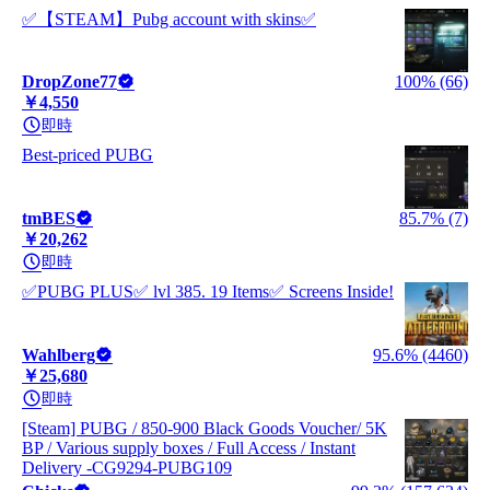
✅【STEAM】Pubg account with skins✅
DropZone77
100% (66)
￥4,550
即時
Best-priced PUBG
tmBES
85.7% (7)
￥20,262
即時
✅PUBG PLUS✅ lvl 385. 19 Items✅ Screens Inside!
Wahlberg
95.6% (4460)
￥25,680
即時
[Steam] PUBG / 850-900 Black Goods Voucher/ 5K
BP / Various supply boxes / Full Access / Instant
Delivery -CG9294-PUBG109