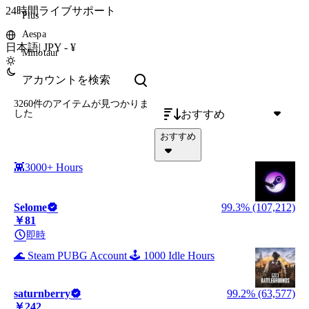
24時間ライブサポート
Plus
Aespa
日本語
|
JPY - ¥
Minotaur
3260件のアイテム
が見つかりま
おすすめ
した
おすすめ
👾3000+ Hours
Selome
99.3% (107,212)
￥81
即時
🌊 Steam PUBG Account 🕹️ 1000 Idle Hours
saturnberry
99.2% (63,577)
￥242