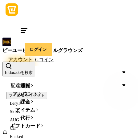
ログイン
ピーユービージー バトルグラウンズ
アカウント
Gコイン
価格
Eldoradoを検索
配達時間
通貨
アカウント
フィルタをリセット
課金
Beryl
アイテム
Skins
代行
AUG
ギフトカード
Car
Ranked