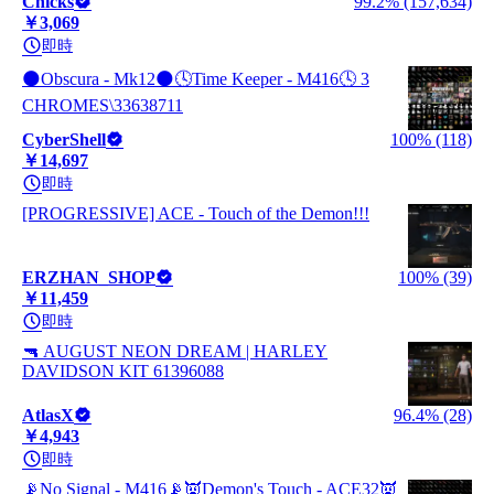
Chicks
99.2% (157,634)
￥3,069
即時
🌑Obscura - Mk12🌑🕓Time Keeper - M416🕓 3
CHROMES\33638711
CyberShell
100% (118)
￥14,697
即時
[PROGRESSIVE] ACE - Touch of the Demon!!!
ERZHAN_SHOP
100% (39)
￥11,459
即時
🔫 AUGUST NEON DREAM | HARLEY
DAVIDSON KIT 61396088
AtlasX
96.4% (28)
￥4,943
即時
📡No Signal - M416📡👿Demon's Touch - ACE32👿