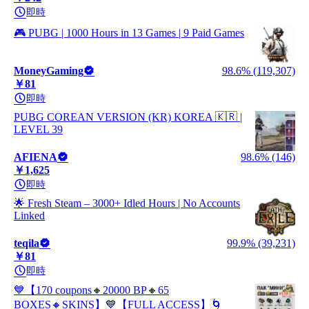
即時
🎮 PUBG | 1000 Hours in 13 Games | 9 Paid Games
MoneyGaming
98.6% (119,307)
￥81
即時
PUBG COREAN VERSION (KR) KOREA 🇰🇷 |
LEVEL 39
AFIENA
98.6% (146)
￥1,625
即時
🌟 Fresh Steam – 3000+ Idled Hours | No Accounts
Linked
teqila
99.9% (39,231)
￥81
即時
💙【170 coupons🔸20000 BP🔸65
BOXES🔸SKINS】💙【FULL ACCESS】🌀