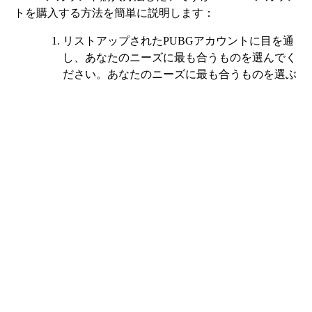
トを購入する方法を簡単に説明します：
リストアップされたPUBGアカウントに目を通
し、あなたのニーズに最も合うものを選んでく
ださい。あなたのニーズに最も合うものを選ぶ
の説明を必ずお読みください。の説明を読ん
で、すべてがあなたのために働くことを確認し
てください。
今すぐ購入"ボタンをクリックし、お好きな支
払い方法でお支払いください。方法
支払いが確認されると、チャットルームが表示
されます。販売者と接続します。
納期に応じて、指定された時間内にPUBGアカ
ウントの詳細が届きます。指定された時間枠
（ほとんどの場合、それはインスタントです）