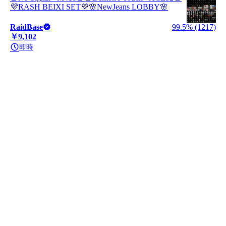
💜RASH BEIXI SET💜🌸NewJeans LOBBY🌸
RaidBase
99.5% (1217)
￥9,102
即時