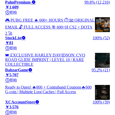
PalmPremium-
99.8% (12,216)
￥1,609
即時
🎮 PUBG FREE 🔥 600+ HOURS ⏱️ 📧 ORIGINAL
EMAIL 🔓 FULL ACCESS 🎯 600+H CS2 + DOTA
2 🚀
StockList
100% (52)
￥81
即時
👑 EXCLUSIVE HARLEY DAVIDSON: CVO
ROAD GLIDE IMPRINT | LEVEL 10 | RARE
COLLECTIBLE
BahzarGame
95.2% (21)
￥5,707
即時
Ready to Open! 🔥800 + Contraband Coupons🔥600
G-coin | Multiple Loot Caches | Full Access
XCAccountStore
100% (39)
￥3,576
即時