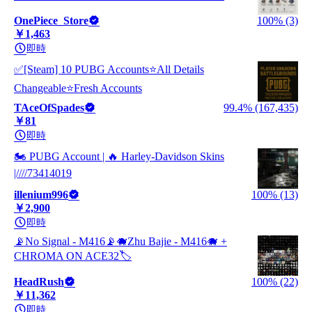
OnePiece_Store
100% (3)
￥1,463
即時
✅[Steam] 10 PUBG Accounts⭐All Details
Changeable⭐Fresh Accounts
TAceOfSpades
99.4% (167,435)
￥81
即時
🏍️ PUBG Account | 🔥 Harley-Davidson Skins
|////73414019
illenium996
100% (13)
￥2,900
即時
📡No Signal - M416📡🐗Zhu Bajie - M416🐗 +
CHROMA ON ACE32🏷️
HeadRush
100% (22)
￥11,362
即時