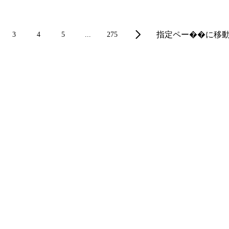
指定ペー��に移
3
4
5
...
275
なたのラッキーデーです。ここEldoradoではできるだけ簡単
ョンではPUBGモバイルアカウントのiOS用とAndroid用
モバイルアカウントが販売されていますので、お好みのPUBG
か？
、Eldorado.gg以上の場所はありません。このマーケットプレ
ます。アカウントの中にはM416のThe FoolやM16A4のB