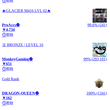
即時
🔥GLACIER M416 LVL 02🔥
ProAccs
99.6% (241)
￥4,734
即時
🥉 BRONZE | LEVEL 10
MonkeyGaming
99% (293,191)
￥651
即時
Gold Rank
DRAGON-QUEEN
100% (1341)
￥162
即時