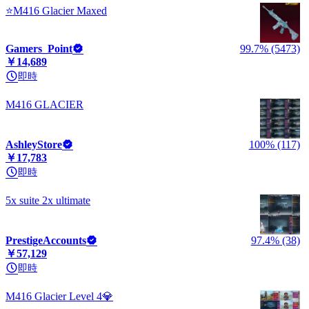
⭐M416 Glacier Maxed
Gamers_Point
99.7% (5473)
￥14,689
即時
M416 GLACIER
AshleyStore
100% (117)
￥17,783
即時
5x suite 2x ultimate
PrestigeAccounts
97.4% (38)
￥57,129
即時
M416 Glacier Level 4💎