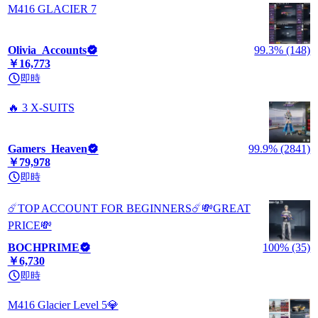
M416 GLACIER 7
Olivia_Accounts
99.3% (148)
￥16,773
即時
🔥 3 X-SUITS
Gamers_Heaven
99.9% (2841)
￥79,978
即時
☄️TOP ACCOUNT FOR BEGINNERS☄️💸GREAT
PRICE💸
BOCHPRIME
100% (35)
￥6,730
即時
M416 Glacier Level 5💎