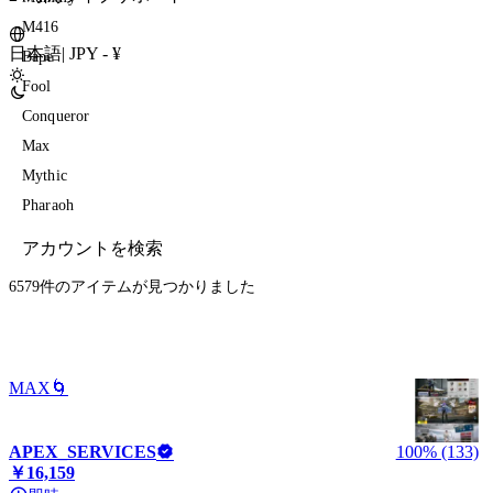
M416
日本語
|
JPY - ¥
Bape
Fool
Conqueror
Max
Mythic
Pharaoh
6579件のアイテム
が見つかりました
MAX🌀
APEX_SERVICES
100% (133)
￥16,159