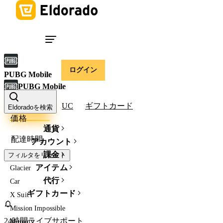
ログイン
PUBG Mobile
PUBG Mobile
アカウント
UC
ギフトカード
Eldoradoを検索
価格
通貨
配達時間
アカウント
課金
フィルタをリセット
アイテム
Glacier
代行
Car
ギフトカード
X Suit
Mission Impossible
24時間ライブサポート
Mummy