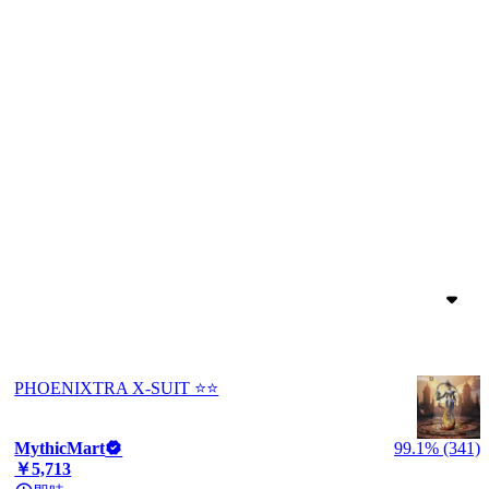
PHOENIXTRA X-SUIT ⭐⭐
MythicMart
99.1% (341)
￥5,713