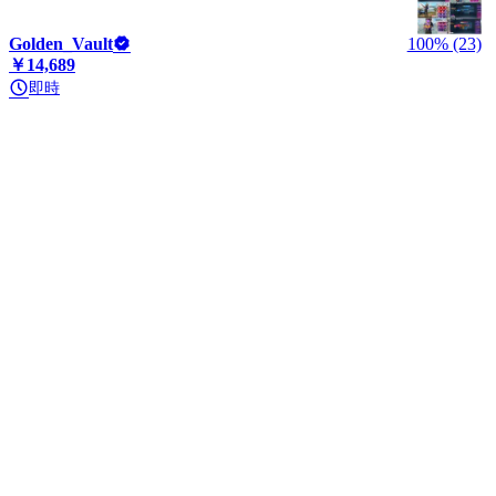
Golden_Vault
100% (23)
￥14,689
即時