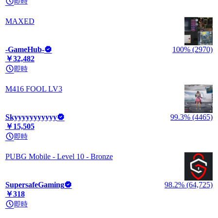
即時
MAXED
-GameHub-
100% (2970)
￥32,482
即時
M416 FOOL LV3
Skyyyyyyyyyyy
99.3% (4465)
￥15,505
即時
PUBG Mobile - Level 10 - Bronze
SupersafeGaming
98.2% (64,725)
￥318
即時