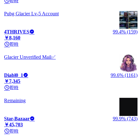
即時
Pubg Glacier Lv-5 Account
4THRIVES
99.4% (159)
￥8,160
即時
Glacier Unverified Mail✅
Diabl0_1
99.6% (1161)
￥7,345
即時
Remaining
Star-Bazaar
99.9% (743)
￥45,703
即時