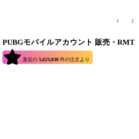
1
2
PUBGモバイルアカウント 販売・RMT
4.9
直近の
件の注文より
5,623,838
PUBGモバイルアカウント販売を購入したいのなら、今日はあ
バイルアカウントをスムーズに購入することができます。販売セクシ
からスキンがたくさんあるアカウントまで、数多くのPUBG
PUBG Mobileアカウントを購入するにはどこがおすすめです
PUBG Mobileアカウントを購入するショップをお探しなら
いいアカウントを見つけたら見逃さずにすぐに購入することをお勧めし
PUBG Mobileアカウント販売