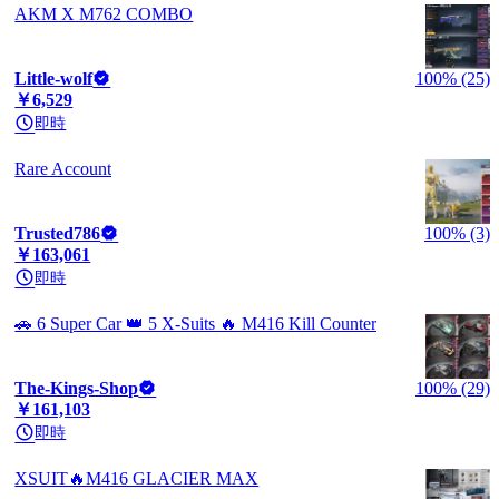
AKM X M762 COMBO
Little-wolf
100% (25)
￥6,529
即時
Rare Account
Trusted786
100% (3)
￥163,061
即時
🚗 6 Super Car 👑 5 X-Suits 🔥 M416 Kill Counter
The-Kings-Shop
100% (29)
￥161,103
即時
XSUIT🔥M416 GLACIER MAX