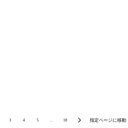
指定ページに移動
3
4
5
...
18