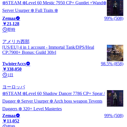
❄️STEAM ❄️Level 60 Mestic 7950 CP+ Guntlet +Wand❄️
Server Usurper ❄️ Full Traits ❄️
Zemaa
99% (508)
￥21,128
即時
アメリカ西部
[US/EU] 4 in 1 account - Immortal Tank/DPS/Heal
CP:7900+ Bonus: Guild 30lvl
TwisterAccs
98.5% (858)
￥338,050
1日
ヨーロッパ
❄️STEAM ❄️Level 60 Shadow Dancer 7786 CP+ Spear /
Dagger ❄️ Server Usurper ❄️ Arch boss weapon Tevents
Daggers ❄️ 320+ Level Masteries
Zemaa
99% (508)
￥11,052
即時