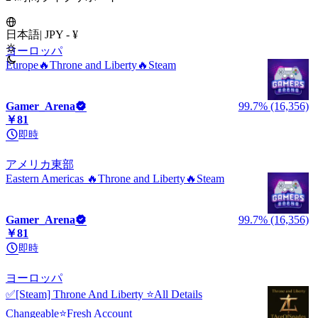
日本語
|
JPY - ¥
ヨーロッパ
Europe🔥Throne and Liberty🔥Steam
Gamer_Arena
99.7% (16,356)
￥81
即時
アメリカ東部
Eastern Americas 🔥Throne and Liberty🔥Steam
Gamer_Arena
99.7% (16,356)
￥81
即時
ヨーロッパ
✅[Steam] Throne And Liberty ⭐All Details
Changeable⭐Fresh Account