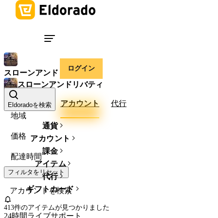
ログイン
スローンアンドリバティ
スローンアンドリバティ
ルーセント
アカウント
代行
Eldoradoを検索
地域
通貨
価格
アカウント
課金
配達時間
アイテム
フィルタをリセット
代行
ギフトカード
413件のアイテム
が見つかりました
24時間ライブサポート