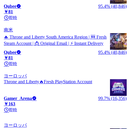
Qubee
95.4% (40,846)
￥81
即時
南米
🔥 Throne and Liberty South America Region | 🆕 Fresh
Steam Account | 📩 Original Email | ⚡ Instant Delivery
Qubee
95.4% (40,846)
￥81
即時
ヨーロッパ
Throne and Liberty🔥Fresh PlayStation Account
Gamer_Arena
99.7% (16,356)
￥163
即時
ヨーロッパ