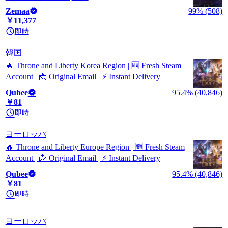
Zemaa
99% (508)
￥11,377
即時
韓国
🔥 Throne and Liberty Korea Region | 🆕 Fresh Steam
Account | 📩 Original Email | ⚡ Instant Delivery
Qubee
95.4% (40,846)
￥81
即時
ヨーロッパ
🔥 Throne and Liberty Europe Region | 🆕 Fresh Steam
Account | 📩 Original Email | ⚡ Instant Delivery
Qubee
95.4% (40,846)
￥81
即時
ヨーロッパ