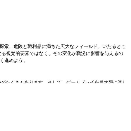
広大な探索、危険と戦利品に満ちた広大なフィールド、いたるとこ
単なる視覚的要素ではなく、その変化が戦況に影響を与えるの
早く進めよう。
するものがたくさんあります。そして、ゲームプレイを最大限に楽し
とができるようになりました。ソロプレイでも、ギルド規模のバトル