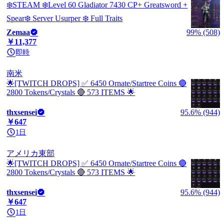
❄️STEAM ❄️Level 60 Gladiator 7430 CP+ Greatsword +
Spear❄️ Server Usurper ❄️ Full Traits
Zemaa
99% (508)
￥11,377
即時
南米
🌟[TWITCH DROPS] ✅ 6450 Ornate/Startree Coins 🔴
2800 Tokens/Crystals 🔴 573 ITEMS 🌟
thxsensei
95.6% (944)
￥647
1日
アメリカ東部
🌟[TWITCH DROPS] ✅ 6450 Ornate/Startree Coins 🔴
2800 Tokens/Crystals 🔴 573 ITEMS 🌟
thxsensei
95.6% (944)
￥647
1日