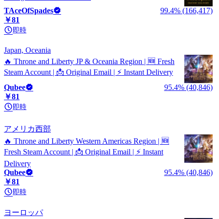
TAceOfSpades
99.4% (166,417)
￥81
即時
Japan, Oceania
🔥 Throne and Liberty JP & Oceania Region | 🆕 Fresh
Steam Account | 📩 Original Email | ⚡ Instant Delivery
Qubee
95.4% (40,846)
￥81
即時
アメリカ西部
🔥 Throne and Liberty Western Americas Region | 🆕
Fresh Steam Account | 📩 Original Email | ⚡ Instant
Delivery
Qubee
95.4% (40,846)
￥81
即時
ヨーロッパ