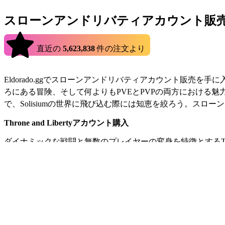
スローンアンドリバティアカウント販
4.9
直近の
件の注文より
5,623,838
Eldorado.ggでスローンアンドリバティアカウント販売
ろにある冒険、そして何よりもPVEとPVPの両方における
で、Solisiumの世界に飛び込む際には知恵を絞ろう。ス
Throne and Libertyアカウント購入
ダイナミックな戦闘と無数のプレイヤーの変身を特徴とするThr
みたい方に朗報です。安心と保証が保証された信頼できる販売者か
でも、ThroneとLibertyのアカウント販売で、あなたの
Throne and Libertyアカウント購入方法
Throne and Libertyアカウント購入方法をお考えですか
リストアップされたThroneとLibertyのアカ