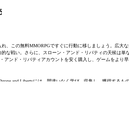
売
を手に入れ、この無料MMORPGですぐに行動に移しましょう。
魅力的な戦い。さらに、スローン・アンド・リバティの天候は
ローン・アンド・リバティアカウントを安く購入し、ゲームをより
one and Libertyには、間違いなく学び、収集し、獲得
ら、Throne and Libertyのアカウントを購入するこ
ゲームプレイは文字通りレベルアップします。
？簡単なガイドをご覧ください：
ウントに目を通し、あなたのニーズに最も合うものを選んでください。