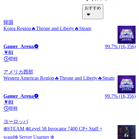
おすすめ
韓国
Korea Region🔥Throne and Liberty🔥Steam
Gamer_Arena
99.7% (16,356)
￥81
即時
アメリカ西部
Western Americas Region🔥Throne and Liberty🔥Steam
Gamer_Arena
99.7% (16,356)
￥81
即時
ヨーロッパ
❄️STEAM ❄️Level 58 Invocator 7400 CP+ Staff +
wand❄️ Server Usurper ❄️