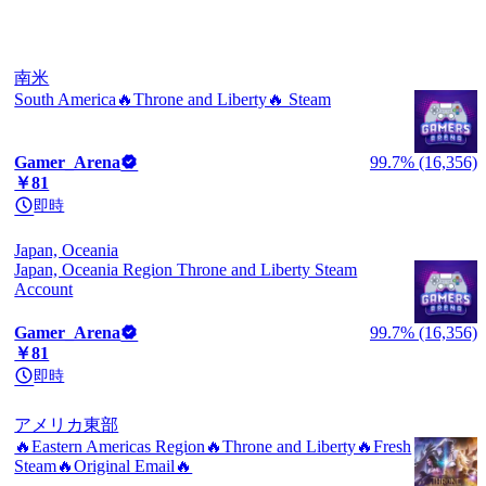
南米
South America🔥Throne and Liberty🔥 Steam
Gamer_Arena
99.7% (16,356)
￥81
即時
Japan, Oceania
Japan, Oceania Region Throne and Liberty Steam
Account
Gamer_Arena
99.7% (16,356)
￥81
即時
アメリカ東部
🔥Eastern Americas Region🔥Throne and Liberty🔥Fresh
Steam🔥Original Email🔥