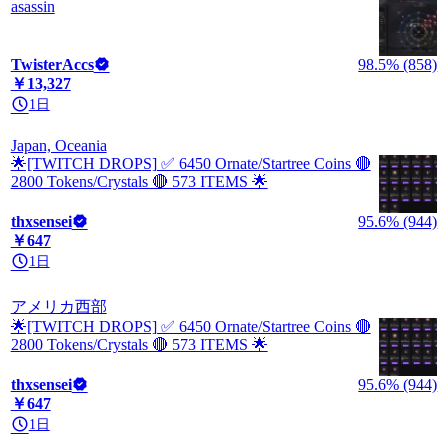
asassin
TwisterAccs
98.5% (858)
￥13,327
1日
Japan, Oceania
🌟[TWITCH DROPS] ✅ 6450 Ornate/Startree Coins 🔴
2800 Tokens/Crystals 🔴 573 ITEMS 🌟
thxsensei
95.6% (944)
￥647
1日
アメリカ西部
🌟[TWITCH DROPS] ✅ 6450 Ornate/Startree Coins 🔴
2800 Tokens/Crystals 🔴 573 ITEMS 🌟
thxsensei
95.6% (944)
￥647
1日