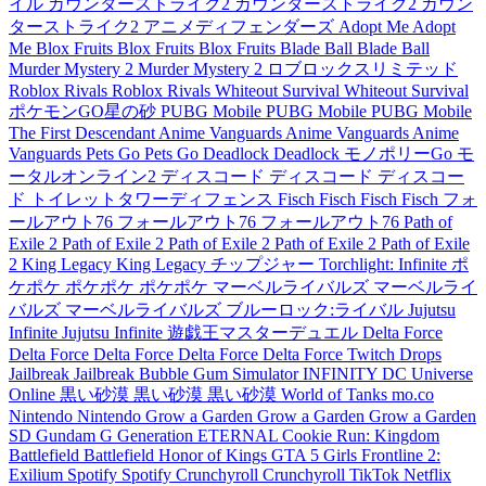
イル
カウンターストライク2
カウンターストライク2
カウン
ターストライク2
アニメディフェンダーズ
Adopt Me
Adopt
Me
Blox Fruits
Blox Fruits
Blox Fruits
Blade Ball
Blade Ball
Murder Mystery 2
Murder Mystery 2
ロブロックスリミテッド
Roblox Rivals
Roblox Rivals
Whiteout Survival
Whiteout Survival
ポケモンGO星の砂
PUBG Mobile
PUBG Mobile
PUBG Mobile
The First Descendant
Anime Vanguards
Anime Vanguards
Anime
Vanguards
Pets Go
Pets Go
Deadlock
Deadlock
モノポリーGo
モ
ータルオンライン2
ディスコード
ディスコード
ディスコー
ド
トイレットタワーディフェンス
Fisch
Fisch
Fisch
Fisch
フォ
ールアウト76
フォールアウト76
フォールアウト76
Path of
Exile 2
Path of Exile 2
Path of Exile 2
Path of Exile 2
Path of Exile
2
King Legacy
King Legacy
チップジャー
Torchlight: Infinite
ポ
ケポケ
ポケポケ
ポケポケ
マーベルライバルズ
マーベルライ
バルズ
マーベルライバルズ
ブルーロック:ライバル
Jujutsu
Infinite
Jujutsu Infinite
遊戯王マスターデュエル
Delta Force
Delta Force
Delta Force
Delta Force
Delta Force
Twitch Drops
Jailbreak
Jailbreak
Bubble Gum Simulator INFINITY
DC Universe
Online
黒い砂漠
黒い砂漠
黒い砂漠
World of Tanks
mo.co
Nintendo
Nintendo
Grow a Garden
Grow a Garden
Grow a Garden
SD Gundam G Generation ETERNAL
Cookie Run: Kingdom
Battlefield
Battlefield
Honor of Kings
GTA 5
Girls Frontline 2:
Exilium
Spotify
Spotify
Crunchyroll
Crunchyroll
TikTok
Netflix