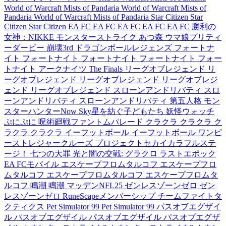
World of Warcraft Mists of Pandaria
World of Warcraft Mists of
Pandaria
World of Warcraft Mists of Pandaria
Star Citizen
Star
Citizen
Star Citizen
EA FC
EA FC
EA FC
EA FC
EA FC
勝利の
女神：NIKKE
モンスターストライク
あつ森
ウマ娘プリティ
ーダービー
崩壊3rd
ドラゴンボールレジェンズ
フォートナ
イト
フォートナイト
フォートナイト
フォートナイト
フォー
トナイト
アークナイツ
The Finals
リーグオブレジェンド
リ
ーグオブレジェンド
リーグオブレジェンド
リーグオブレジ
ェンド
リーグオブレジェンド
スローンアンドリバティ
スロ
ーンアンドリバティ
スローンアンドリバティ
第五人格
モン
スターハンターNow
Sky星を紡ぐ子どもたち
妖怪ウォッチ
ぷにぷに
呪術廻戦ファントムパレード
クラクラ
クラクラ
ク
ラクラ
クラクラ
イーフットボール
イーフットボール
ワンピ
ーストレジャークルーズ
プロジェクトセカイカラフルステ
ージ！
七つの大罪 光と闇の交戦: グラクロ
ラストエポック
EA FCモバイル
エスケープフロムタルコフ
エスケープフロ
ムタルコフ
エスケープフロムタルコフ
エスケープフロムタ
ルコフ
鳴潮
鳴潮
マッデンNFL25
ゼンレスゾーンゼロ
ゼン
レスゾーンゼロ
RuneScapeメンバーシップ
チームファイトタ
クティクス
Pet Simulator 99
Pet Simulator 99
パスオブエグザイ
ル
パスオブエグザイル
パスオブエグザイル
パスオブエグザ