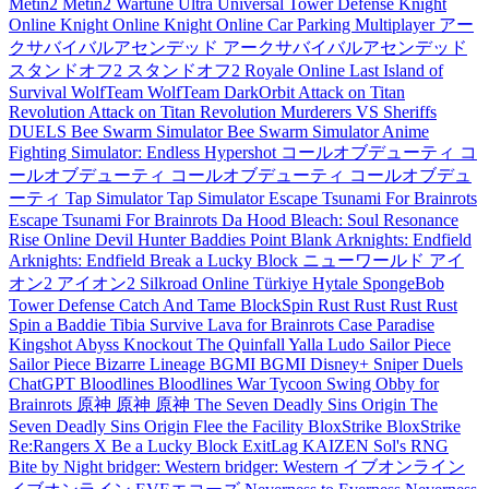
Metin2
Metin2
Wartune Ultra
Universal Tower Defense
Knight
Online
Knight Online
Knight Online
Car Parking Multiplayer
アー
クサバイバルアセンデッド
アークサバイバルアセンデッド
スタンドオフ2
スタンドオフ2
Royale Online
Last Island of
Survival
WolfTeam
WolfTeam
DarkOrbit
Attack on Titan
Revolution
Attack on Titan Revolution
Murderers VS Sheriffs
DUELS
Bee Swarm Simulator
Bee Swarm Simulator
Anime
Fighting Simulator: Endless
Hypershot
コールオブデューティ
コ
ールオブデューティ
コールオブデューティ
コールオブデュ
ーティ
Tap Simulator
Tap Simulator
Escape Tsunami For Brainrots
Escape Tsunami For Brainrots
Da Hood
Bleach: Soul Resonance
Rise Online
Devil Hunter
Baddies
Point Blank
Arknights: Endfield
Arknights: Endfield
Break a Lucky Block
ニューワールド
アイ
オン2
アイオン2
Silkroad Online Türkiye
Hytale
SpongeBob
Tower Defense
Catch And Tame
BlockSpin
Rust
Rust
Rust
Rust
Spin a Baddie
Tibia
Survive Lava for Brainrots
Case Paradise
Kingshot
Abyss
Knockout
The Quinfall
Yalla Ludo
Sailor Piece
Sailor Piece
Bizarre Lineage
BGMI
BGMI
Disney+
Sniper Duels
ChatGPT
Bloodlines
Bloodlines
War Tycoon
Swing Obby for
Brainrots
原神
原神
原神
The Seven Deadly Sins Origin
The
Seven Deadly Sins Origin
Flee the Facility
BloxStrike
BloxStrike
Re:Rangers X
Be a Lucky Block
ExitLag
KAIZEN
Sol's RNG
Bite by Night
bridger: Western
bridger: Western
イブオンライン