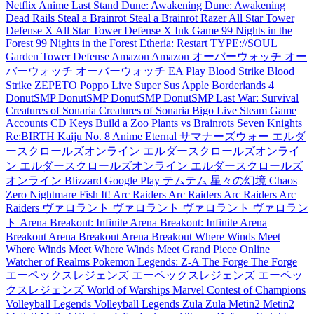
Netflix
Anime Last Stand
Dune: Awakening
Dune: Awakening
Dead Rails
Steal a Brainrot
Steal a Brainrot
Razer
All Star Tower
Defense X
All Star Tower Defense X
Ink Game
99 Nights in the
Forest
99 Nights in the Forest
Etheria: Restart
TYPE://SOUL
Garden Tower Defense
Amazon
Amazon
オーバーウォッチ
オー
バーウォッチ
オーバーウォッチ
EA Play
Blood Strike
Blood
Strike
ZEPETO
Poppo Live
Super Sus
Apple
Borderlands 4
DonutSMP
DonutSMP
DonutSMP
DonutSMP
Last War: Survival
Creatures of Sonaria
Creatures of Sonaria
Bigo Live
Steam Game
Accounts
CD Keys
Build a Zoo
Plants vs Brainrots
Seven Knights
Re:BIRTH
Kaiju No. 8
Anime Eternal
サマナーズウォー
エルダ
ースクロールズオンライン
エルダースクロールズオンライ
ン
エルダースクロールズオンライン
エルダースクロールズ
オンライン
Blizzard
Google Play
テムテム
星々の幻境
Chaos
Zero Nightmare
Fish It!
Arc Raiders
Arc Raiders
Arc Raiders
Arc
Raiders
ヴァロラント
ヴァロラント
ヴァロラント
ヴァロラン
ト
Arena Breakout: Infinite
Arena Breakout: Infinite
Arena
Breakout
Arena Breakout
Arena Breakout
Where Winds Meet
Where Winds Meet
Where Winds Meet
Grand Piece Online
Watcher of Realms
Pokemon Legends: Z-A
The Forge
The Forge
エーペックスレジェンズ
エーペックスレジェンズ
エーペッ
クスレジェンズ
World of Warships
Marvel Contest of Champions
Volleyball Legends
Volleyball Legends
Zula
Zula
Metin2
Metin2