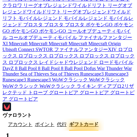
クラロワ
リーグオブレジェンドワイルドリフト
リーグオブ
レジェンドワイルドリフト
リーグオブレジェンドワイルド
リフト
モバイルレジェンド
モバイルレジェンド
モバイルレ
ジェンド
ブロスタ
ブロスタ
ブロスタ
ポケモンGO
ポケモン
GO
ポケモンGO
ポケモンGO
コールオブデューティモバイ
ル
コールオブデューティモバイル
ファイナルファンタジー
XI
Minecraft
Minecraft
Minecraft
Minecraft
Minecraft
Origin
Ubisoft Connect
SWTOR
ファイナルファンタジーXIV
ロブロ
ックス
ロブロックス
ロブロックス
ロブロックス
ロブロック
ス
ロブロックス
レイドシャドウレジェンド
ロードモバイル
DayZ
8 Ball Pool
8 Ball Pool
8 Ball Pool
Dofus
War Thunder
War
Thunder
Sea of Thieves
Sea of Thieves
Runescape3
Runescape3
Runescape3
Runescape3
WoWクラシック
WoWクラシック
WoWクラシック
WoWクラシック
ライキン
ディアブロ2リザ
レクテッド
トローブ
グロートピア
グロートピア
グロートピ
ア
グロートピア
ヴァロラント
アカウント
ポイント
代行
ギフトカード
1