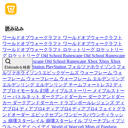
読み込み
ワールドオブウォークラフト
ワールドオブウォークラフト
ワールドオブウォークラフト
ワールドオブウォークラフト
ワールドオブウォークラフト
ロケットリーグ
ロケットリー
グ
ロケットリーグ
Old School Runescape
Old School Runescape
Old School Runescape
Old School Runescape
Xbox
Xbox
Xbox
PlayStation
PlayStation
PlayStation
フォルツァホライゾン5
フォ
Eldoradoを検索
ルツァホライゾン5
エピックゲームズ
ウォーフレーム
ウォ
ーフレーム
ウォーフレーム
ウォーフレーム
エルデンリング
エルデンリング
エルデンリング
チームフォートレス2
ディ
アブロイモータル
幻塔
メイプルストーリー
メイプルストー
リー
バトルネット
ダークアンドダーカー
ダークアンドダー
カー
ダークアンドダーカー
ドラゴンボールレジェンズ
ディ
アブロ4
ディアブロ4
ディアブロ4
ディアブロ4
フェイトグラ
ンドオーダー
エピックセブン
ワンピースバウンティラッシ
ュ
崩壊スターレイル
崩壊スターレイル
ブリーチブレイブソ
ウル
ヘイデイ
ヘイデイ
World of Warcraft Mists of Pandaria