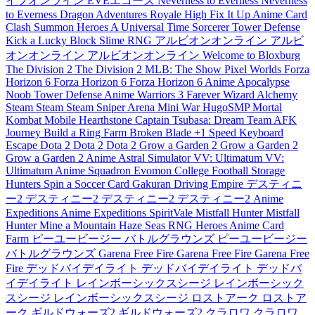
イブオンライン
EVEエコーズ
Neverness to Everness
Neverness
to Everness
Dragon Adventures
Royale High
Fix It Up
Anime Card
Clash
Summon Heroes
A Universal Time
Sorcerer Tower Defense
Kick a Lucky Block
Slime RNG
アルビオンオンライン
アルビ
オンオンライン
アルビオンオンライン
Welcome to Bloxburg
The Division 2
The Division 2
MLB: The Show
Pixel Worlds
Forza
Horizon 6
Forza Horizon 6
Forza Horizon 6
Anime Apocalypse
Noob Tower Defense
Anime Warriors 3
Farever
Wizard Alchemy
Steam
Steam
Steam
Sniper Arena
Mini War
HugoSMP
Mortal
Kombat Mobile
Hearthstone
Captain Tsubasa: Dream Team
AFK
Journey
Build a Ring Farm
Broken Blade
+1 Speed Keyboard
Escape
Dota 2
Dota 2
Dota 2
Grow a Garden 2
Grow a Garden 2
Grow a Garden 2
Anime Astral Simulator
VV: Ultimatum
VV:
Ultimatum
Anime Squadron
Evomon
College Football
Storage
Hunters
Spin a Soccer Card
Gakuran
Driving Empire
デスティニ
ー2
デスティニー2
デスティニー2
デスティニー2
Anime
Expeditions
Anime Expeditions
SpiritVale
Mistfall Hunter
Mistfall
Hunter
Mine a Mountain
Haze Seas
RNG Heroes
Anime Card
Farm
ピーユービージー バトルグラウンズ
ピーユービージー
バトルグラウンズ
Garena Free Fire
Garena Free Fire
Garena Free
Fire
デッドバイデイライト
デッドバイデイライト
デッドバ
イデイライト
レインボーシックスシージ
レインボーシック
スシージ
レインボーシックスシージ
ロストアーク
ロストア
ーク
ギルドウォーズ2
ギルドウォーズ2
クラロワ
クラロワ