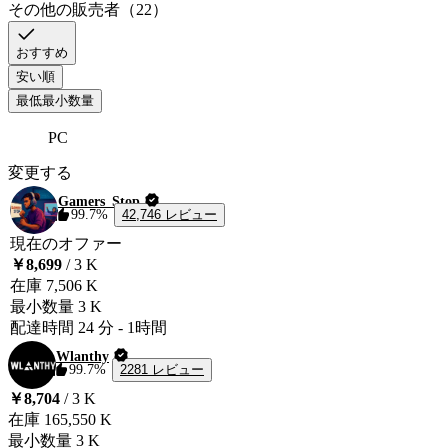
その他の販売者（22）
Delivery :

おすすめ
A. We will require Warframe email and password. And we will bind epic 
安い順
game account with your warframe account and you will be provided access 
最低最小数量
of the epic account. 

B. If you already have an Epic Games account linked to your Warframe 
PC
account, send the Epic Games login details via chat.

変更する
If epic account is already binded there can be difference in packs and 
Gamers_Stop
pricing a little bit 
42,746 レビュー
99.7%
現在のオファー
￥8,699
/ 3 K
在庫
7,506 K
最小数量
3 K
配達時間
24 分
-
1時間
Wlanthy
2281 レビュー
99.7%
￥8,704
/ 3 K
在庫
165,550 K
最小数量
3 K