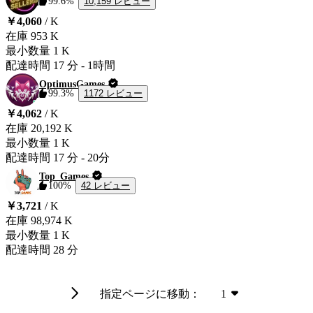
10,159 レビュー
99.6%
￥4,060
/ K
在庫
953 K
最小数量
1 K
配達時間
17 分
-
1時間
OptimusGames
1172 レビュー
99.3%
￥4,062
/ K
在庫
20,192 K
最小数量
1 K
配達時間
17 分
-
20分
Top_Games
42 レビュー
100%
￥3,721
/ K
在庫
98,974 K
最小数量
1 K
配達時間
28 分
指定ページに移動：
1