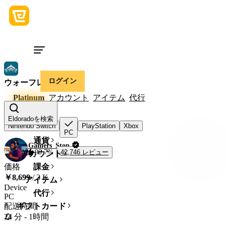
ログイン
ウォーフレーム
Platinum
アカウント
アイテム
代行
Device
Eldoradoを検索
Nintendo Switch
PlayStation
Xbox
PC
通貨
Gamers_Stop
42,746 レビュー
99.7%
アカウント
価格
課金
￥8,699
/ 3 K
アイテム
Device
代行
PC
配送時間
ギフトカード
24 分
-
1時間