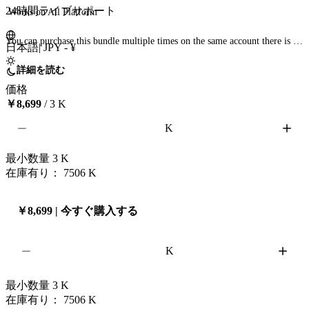
24時間ライブサポート
 Works on All Platform

You can purchase this bundle multiple times on the same account there is no 
日本語
|
JPY - ¥
limit 

Delivery :

詳細を読む
価格
A. We will require Warframe email and password. And we will bind epic 
￥8,699
/ 3 K
game account with your warframe account and you will be provided access 
K
of the epic account. 

B. If you already have an Epic Games account linked to your Warframe 
account, send the Epic Games login details via chat.

最小数量
3
K
在庫有り： 7506
K
If epic account is already binded there can be difference in packs and 
pricing a little bit 
￥8,699 | 今すぐ購入する
K
最小数量
3
K
在庫有り： 7506
K