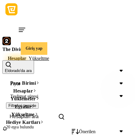
Giriş yap
The Division 2
Hesaplar
Yükseltme
Device
Eldorado'da ara
Para Birimi
Fiyat
Hesaplar
Teslimat süresi
Yüklemeler
Filtreleri temizle
Eşyalar
Yükseltme
Hediye Kartları
20 eşya
bulundu
Önerilen