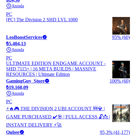
Anında
PC
[PC] The Division 2 SHD LVL 1000
LeoBoostServices
95% (60)
₺5.404,13
Anında
PC
ULTIMATE EDITION ENDGAME ACCOUNT -
SHD 7115+ | 16 META BUILDS | MASSIVE
RESOURCES | Ultimate Edition
GamingGuy_Store
100% (60)
₺19.160,09
Anında
PC
⚡🔥🎮 THE DIVISION 2 UBI ACCOUNT 🆕💎 |
GAME PURCHASED ✔️🎯 | FULL ACCESS 🔓📩 |
INSTANT DELIVERY ⚡🚀
Qubee
95,3% (41,177)