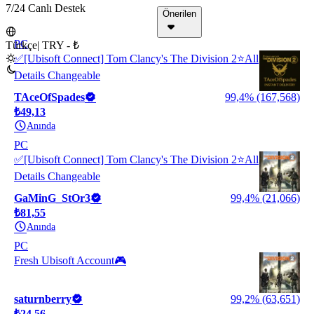
7/24 Canlı Destek
Önerilen
PC
Türkçe
|
TRY - ₺
✅[Ubisoft Connect] Tom Clancy's The Division 2⭐All
Details Changeable
TAceOfSpades
99,4% (167,568)
₺49,13
Anında
PC
✅[Ubisoft Connect] Tom Clancy's The Division 2⭐All
Details Changeable
GaMinG_StOr3
99,4% (21,066)
₺81,55
Anında
PC
Fresh Ubisoft Account🎮
saturnberry
99,2% (63,651)
₺24,56