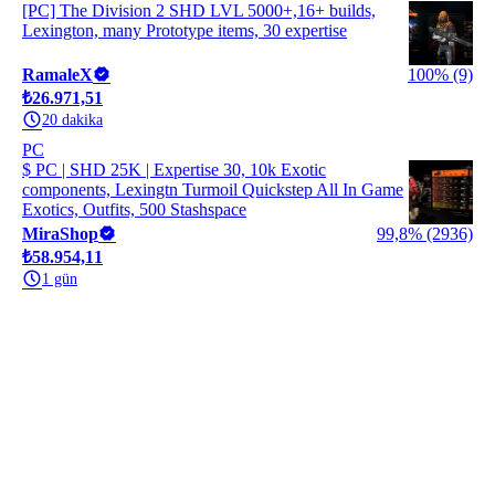
[PC] The Division 2 SHD LVL 5000+,16+ builds,
Lexington, many Prototype items, 30 expertise
RamaleX
100% (9)
₺26.971,51
20 dakika
PC
$ PC | SHD 25K | Expertise 30, 10k Exotic
components, Lexingtn Turmoil Quickstep All In Game
Exotics, Outfits, 500 Stashspace
MiraShop
99,8% (2936)
₺58.954,11
1 gün