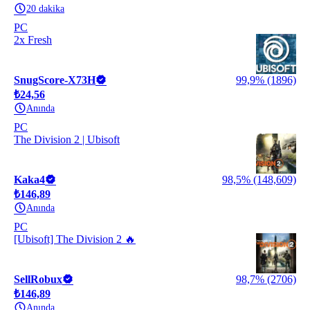
20 dakika
PC
2x Fresh
SnugScore-X73H
99,9% (1896)
₺24,56
Anında
PC
The Division 2 | Ubisoft
Kaka4
98,5% (148,609)
₺146,89
Anında
PC
[Ubisoft] The Division 2 🔥
SellRobux
98,7% (2706)
₺146,89
Anında