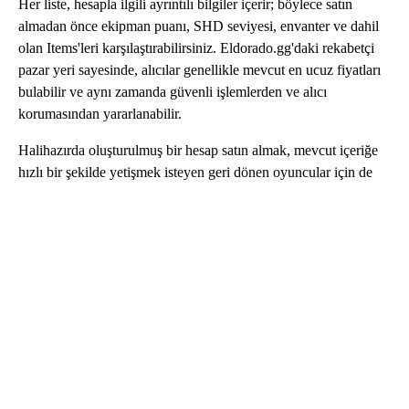
Her liste, hesapla ilgili ayrıntılı bilgiler içerir; böylece satın
almadan önce ekipman puanı, SHD seviyesi, envanter ve dahil
olan Items'leri karşılaştırabilirsiniz. Eldorado.gg'daki rekabetçi
pazar yeri sayesinde, alıcılar genellikle mevcut en ucuz fiyatları
bulabilir ve aynı zamanda güvenli işlemlerden ve alıcı
korumasından yararlanabilir.
Halihazırda oluşturulmuş bir hesap satın almak, mevcut içeriğe
hızlı bir şekilde yetişmek isteyen geri dönen oyuncular için de
harika bir seçenektir. İlerlemeyi sıfırdan yeniden inşa etmek
yerine, oyunun son aşamasındaki etkinliklere anında erişebilir ve
Division 2 deneyiminin tadını hemen çıkarabilirsiniz.
Division 2 Hesabı Nasıl Satın Alınır?
Eldorado.gg'da satılık Division 2 hesaplarına göz atın
ve tercihlerinize uygun bir hesap seçin.
SHD seviyesi, yapılandırmalar, ekipman ve dahil
olan Items dahil olmak üzere hesap açıklamasını
dikkatlice inceleyin.