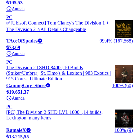
₺195,53
Anında
PC
✅[Ubisoft Connect] Tom Clancy's The Division 1 +
The Division 2 ⭐All Details Changeable
TAceOfSpades
99,4% (167,568)
₺73,69
Anında
PC
The Division 2 | SHD 8400 | 10 Builds
(Striker/Umbra) | St. Elmo's & Lexiton | 983 Exotics |
915 Cores | Ultimate Edition
GamingGuy_Store
100% (60)
₺19.651,37
Anında
PC
[PC] The Division 2 SHD LVL 1000+,14 builds,
Lexington, many items
RamaleX
100% (9)
₺13.215,55