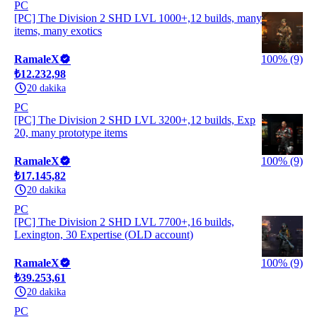
PC
[PC] The Division 2 SHD LVL 1000+,12 builds, many
items, many exotics
RamaleX
100% (9)
₺12.232,98
20 dakika
PC
[PC] The Division 2 SHD LVL 3200+,12 builds, Exp
20, many prototype items
RamaleX
100% (9)
₺17.145,82
20 dakika
PC
[PC] The Division 2 SHD LVL 7700+,16 builds,
Lexington, 30 Expertise (OLD account)
RamaleX
100% (9)
₺39.253,61
20 dakika
PC