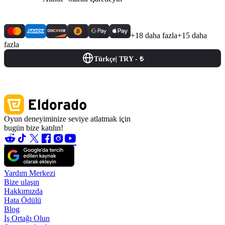
+18 daha fazla
+15 daha
fazla
Türkçe
|
TRY - ₺
Oyun deneyiminize seviye atlatmak için
bugün bize katılın!
Yardım Merkezi
Bize ulaşın
Hakkımızda
Hata Ödülü
Blog
İş Ortağı Olun