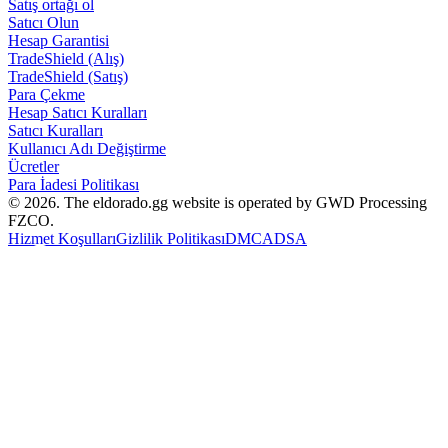
Satış ortağı ol
Satıcı Olun
Hesap Garantisi
TradeShield (Alış)
TradeShield (Satış)
Para Çekme
Hesap Satıcı Kuralları
Satıcı Kuralları
Kullanıcı Adı Değiştirme
Ücretler
Para İadesi Politikası
© 2026. The eldorado.gg website is operated by GWD Processing
FZCO.
Hizmet Koşulları
Gizlilik Politikası
DMCA
DSA