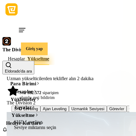
Giriş yap
The Division 2
Hesaplar
Yükseltme
Eldorado'da ara
Uzman yükselticilerden teklifler alın
2 dakika
Para Birimi
Hesaplar
98%
Son
332.572
siparişten
olumlu geri bildirim
Yüklemeler
The Division 2
Eşyalar
SHD Leveling
Ajan Leveling
Uzmanlık Seviyesi
Görevler
Cus
Yükseltme
SHD Leveling
Hediye Kartları
Seviye miktarını seçin