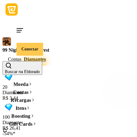
Conectar
99 Nights in the Forest
Contas
Diamantes
Quantidade
Buscar na Eldorado
Moeda
20
Contas
Diamantes
R$ 3,44
Recargas
Itens
Boosting
100
Diamantes
Gift Cards
R$ 26,41
-54%*