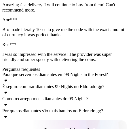
Amazing fast delivery. I will continue to buy from them! Can't
recommend more.
Aoe***
Bro made literally 10sec to give me the code with the exact amount
of currency it was perfect thanks
Rea***
I was so impressed with the service! The provider was super
friendly and super speedy with delivering the coins.
Perguntas frequentes
Para que servem os diamantes em 99 Nights in the Forest?
É seguro comprar diamantes 99 Nights no Eldorado.gg?
Os diamantes são a moeda premium em 99 Nights. Eles são usados
para comprar classes no lobby e para comprar ou rolar talentos nas
Como recarrego meus diamantes do 99 Nights?
Sim, comprar diamantes no Eldorado.gg é seguro. Protegemos seu
classes.
dinheiro com nosso sistema TradeShield e trabalhamos
Por que os diamantes são mais baratos no Eldorado.gg?
Após a compra, você deverá fornecer seu ID de jogador, e o
exclusivamente com vendedores verificados. Você pode liberar o
vendedor enviará uma solicitação de amizade. Vocês se encontrarão
pagamento somente após a entrega bem-sucedida ou solicitar um
Os diamantes são mais baratos no Eldorado.gg porque os
no jogo para receber um presente.