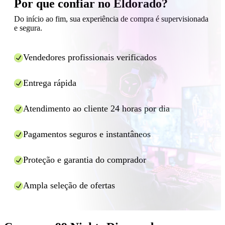
reembolso se houver algum problema.
Por que confiar no Eldorado?
vendedores costumam comprá-los durante promoções regionais,
Do início ao fim, sua experiência de compra é supervisionada
ofertas promocionais ou simplesmente os obtêm durante o farming
e segura.
no jogo. Isso permite que os vendedores ofereçam preços melhores e
ainda assim tenham lucro. Além disso, nossos vendedores competem
entre si para oferecer a você o preço mais atraente.
Vendedores profissionais verificados
Entrega rápida
Atendimento ao cliente 24 horas por dia
Pagamentos seguros e instantâneos
Proteção e garantia do comprador
Ampla seleção de ofertas