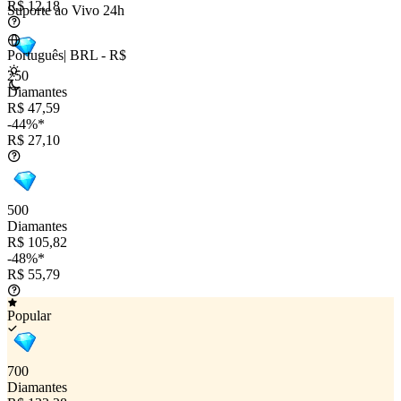
R$ 12,18
Suporte ao Vivo 24h
Português
|
BRL - R$
250
Diamantes
R$ 47,59
-44%*
R$ 27,10
500
Diamantes
R$ 105,82
-48%*
R$ 55,79
Popular
700
Diamantes