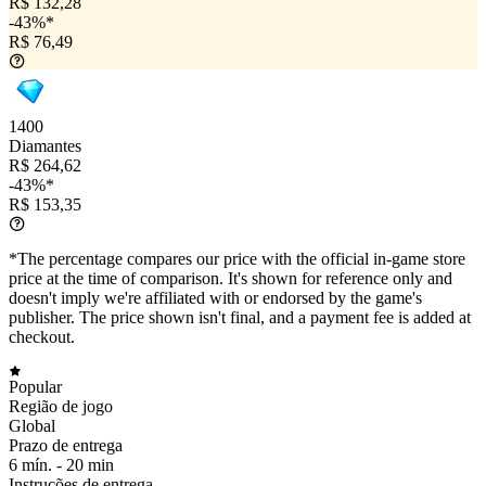
R$ 132,28
-43%*
R$ 76,49
1400
Diamantes
R$ 264,62
-43%*
R$ 153,35
*The percentage compares our price with the official in-game store
price at the time of comparison. It's shown for reference only and
doesn't imply we're affiliated with or endorsed by the game's
publisher. The price shown isn't final, and a payment fee is added at
checkout.
Popular
Região de jogo
Global
Prazo de entrega
6 mín. -
20 min
Instruções de entrega