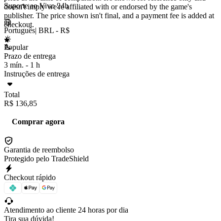
Suporte ao Vivo 24h
doesn't imply we're affiliated with or endorsed by the game's
publisher. The price shown isn't final, and a payment fee is added at
checkout.
Português
|
BRL - R$
Popular
Prazo de entrega
3 mín. -
1 h
Instruções de entrega
Total
R$ 136,85
Comprar agora
Garantia de reembolso
Protegido pelo TradeShield
Checkout rápido
Atendimento ao cliente 24 horas por dia
Tira sua dúvida!