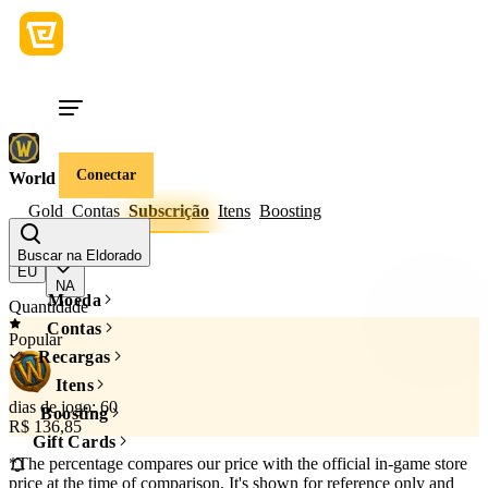
Conectar
World of Warcraft
Gold
Contas
Subscrição
Itens
Boosting
Região do jogo
Buscar na Eldorado
EU
NA
Moeda
Quantidade
Contas
Popular
Recargas
Itens
dias de jogo: 60
Boosting
R$ 136,85
Gift Cards
*The percentage compares our price with the official in-game store
price at the time of comparison. It's shown for reference only and