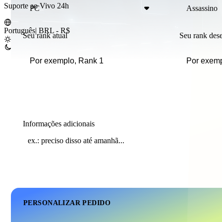
Suporte ao Vivo 24h
PC
Assassino
Português
|
BRL - R$
Seu rank atual
Seu rank des
Informações adicionais
PERSONALIZAR PEDIDO