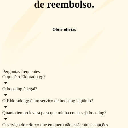
de reembolso
.
Obter ofertas
Perguntas frequentes
O que é o Eldorado.gg?
O boosting é legal?
O Eldorado.gg é um mercado online que oferece uma ampla
variedade de produtos para jogos — moedas, contas, itens, serviços
O Eldorado.gg é um serviço de boosting legítimo?
O boosting é legal em todas as jurisdições nacionais e locais que não
de boost e recargas. O Eldorado oferece suporte a diversos jogos
sejam a República da Coreia. Se você não for residente da
populares, onde você pode comprar e vender produtos e serviços
Quanto tempo levará para que minha conta seja boosting?
Sim, o Eldorado.gg é um serviço de boosting legítimo. Ao contrário
República da Coreia, poderá solicitar qualquer serviço de boosting
com dinheiro real.
de muitos provedores de serviços de impulsionamento menores, ele
que desejar sem nenhuma restrição.
O serviço de reforço que eu quero não está entre as opções