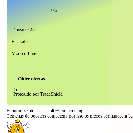
Solo
Transmissão
Fila solo
Modo offline
Obter ofertas
Protegido por
TradeShield
Economize até
40%
em boosting.
Centenas de boosters competem, por isso os preços permanecem ba