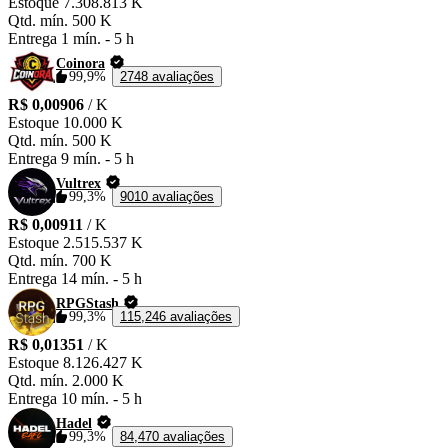
Estoque
7.308.813 K
Qtd. mín.
500 K
Entrega
1 mín.
-
5 h
Coinora
99,9%
2748 avaliações
R$ 0,00906
/ K
Estoque
10.000 K
Qtd. mín.
500 K
Entrega
9 mín.
-
5 h
Vultrex
99,3%
9010 avaliações
R$ 0,00911
/ K
Estoque
2.515.537 K
Qtd. mín.
700 K
Entrega
14 mín.
-
5 h
RPGStash
99,3%
115,246 avaliações
R$ 0,01351
/ K
Estoque
8.126.427 K
Qtd. mín.
2.000 K
Entrega
10 mín.
-
5 h
Hadel
99,3%
84,470 avaliações