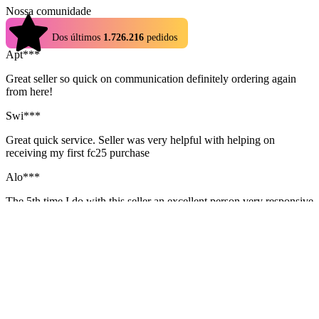
Nossa comunidade
4.9
Dos últimos
1.726.216
pedidos
Apt***
Great seller so quick on communication definitely ordering again
from here!
Swi***
Great quick service. Seller was very helpful with helping on
receiving my first fc25 purchase
Alo***
The 5th time I do with this seller an excellent person very responsive
and respectful thank you very much. Very very good work and very
safe
Per***
Seller was very calm and nice even though I made multiple mistakes
I would definitely recommend buying from here.
Apt***