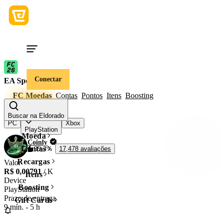
Conectar
EA Sports FC
FC Moedas
Contas
Pontos
Itens
Boosting
Device
Buscar na Eldorado
PC
Xbox
PlayStation
Moeda
Coinly
Contas
99,3%
17,478 avaliações
Recargas
Valor
R$ 0,00791
/ K
Itens
Device
Boosting
PlayStation
Prazo de entrega
Gift Cards
9 mín.
-
5 h