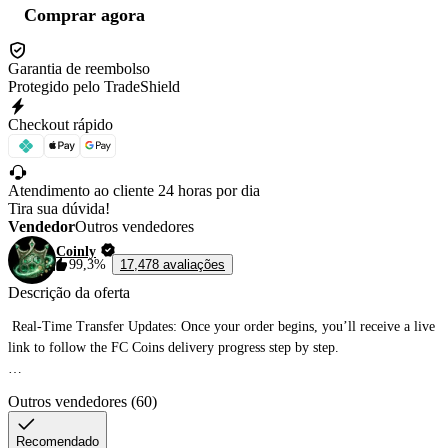
Comprar agora
Garantia de reembolso
Protegido pelo TradeShield
Checkout rápido
Atendimento ao cliente 24 horas por dia
Tira sua dúvida!
Vendedor
Outros vendedores
Coinly
99,3%
17,478 avaliações
Descrição da oferta
 Real-Time Transfer Updates: Once your order begins, you’ll receive a live 
link to follow the FC Coins delivery progress step by step.

🏆 Why choose Coinly?

Outros vendedores (60)
🔸 Proven and dependable service

🔸 Fair and budget-friendly prices

Recomendado