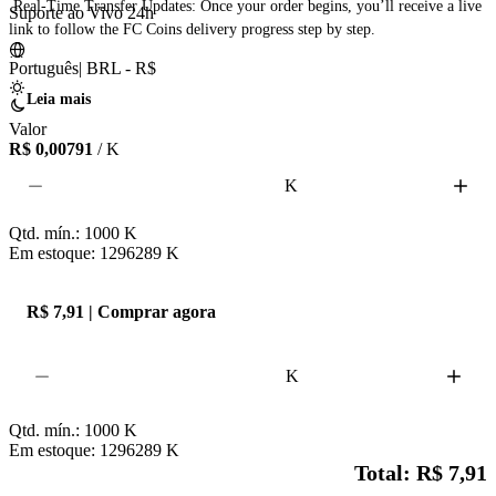
 Real-Time Transfer Updates: Once your order begins, you’ll receive a live 
Suporte ao Vivo 24h
link to follow the FC Coins delivery progress step by step.

Português
|
BRL - R$
🏆 Why choose Coinly?

🔸 Proven and dependable service

Leia mais
🔸 Fair and budget-friendly prices

Valor
🔸 Fast and protected transactions

R$ 0,00791
/ K
🔸 24/7 customer support

K
🛡️ Safe and trusted delivery system

Qtd. mín.:
1000
K
🚀 Fast and simple process

Em estoque: 1296289
K
⚠️ Comfort Trade method is applied

⛔ Please avoid logging into your account during the process

🌐 Make sure the Transfer Market is open on the Web  
R$ 7,91 | Comprar agora
K
Qtd. mín.:
1000
K
Em estoque: 1296289
K
Total: R$ 7,91