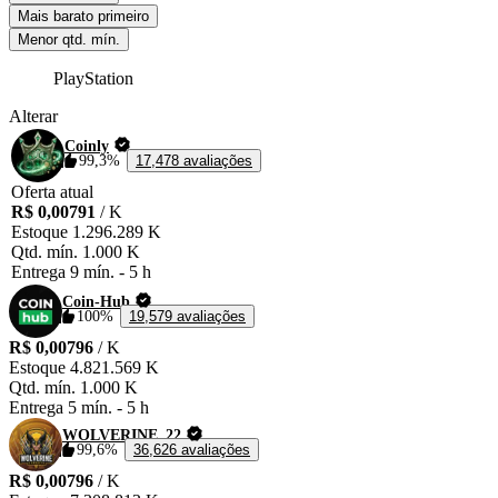
🔸 Fast and protected transactions

Mais barato primeiro
🔸 24/7 customer support

Menor qtd. mín.
🛡️ Safe and trusted delivery system

PlayStation
🚀 Fast and simple process

Alterar
⚠️ Comfort Trade method is applied

⛔ Please avoid logging into your account during the process

Coinly
99,3%
17,478 avaliações
🌐 Make sure the Transfer Market is open on the Web  
Oferta atual
R$ 0,00791
/ K
Estoque
1.296.289 K
Qtd. mín.
1.000 K
Entrega
9 mín.
-
5 h
Coin-Hub
100%
19,579 avaliações
R$ 0,00796
/ K
Estoque
4.821.569 K
Qtd. mín.
1.000 K
Entrega
5 mín.
-
5 h
WOLVERINE_22
99,6%
36,626 avaliações
R$ 0,00796
/ K