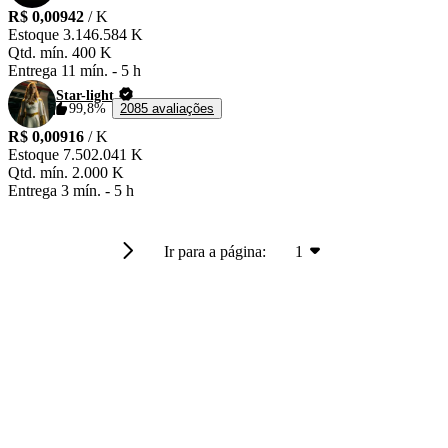
R$ 0,00942
/ K
Estoque
3.146.584 K
Qtd. mín.
400 K
Entrega
11 mín.
-
5 h
Star-light
99,8%
2085 avaliações
R$ 0,00916
/ K
Estoque
7.502.041 K
Qtd. mín.
2.000 K
Entrega
3 mín.
-
5 h
Ir para a página:
1