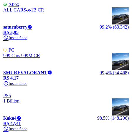
Xbox
ALL CARS🚗1B CR
saturnberry
99,2% (63,342)
R$ 3,95
Instantâneo
PC
999 Cars 999M CR
SMURFVALORANT
99,4% (54,468)
R$ 4,17
Instantâneo
PS5
1 Billion
Kaka4
98,5% (148,206)
R$ 47,41
Instantâneo