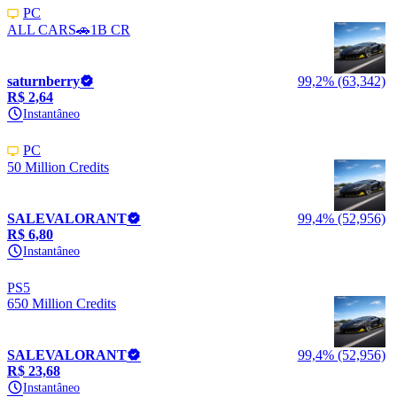
PC
ALL CARS🚗1B CR
saturnberry
99,2% (63,342)
R$ 2,64
Instantâneo
PC
50 Million Credits
SALEVALORANT
99,4% (52,956)
R$ 6,80
Instantâneo
PS5
650 Million Credits
SALEVALORANT
99,4% (52,956)
R$ 23,68
Instantâneo