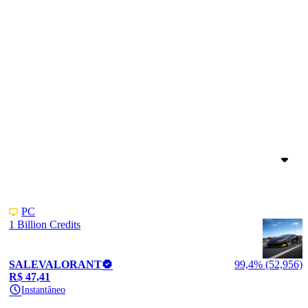
PC
1 Billion Credits
SALEVALORANT
99,4% (52,956)
R$ 47,41
Instantâneo