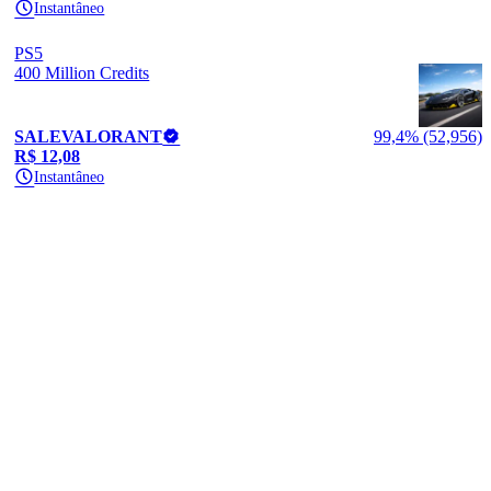
Instantâneo
PS5
400 Million Credits
SALEVALORANT
99,4% (52,956)
R$ 12,08
Instantâneo