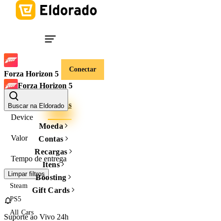
Conectar
Forza Horizon 5
Forza Horizon 5
Créditos
Contas
Buscar na Eldorado
Device
Moeda
Valor
Contas
Recargas
Tempo de entrega
Itens
Limpar filtros
Boosting
Steam
Gift Cards
PS5
All Cars
Suporte ao Vivo 24h