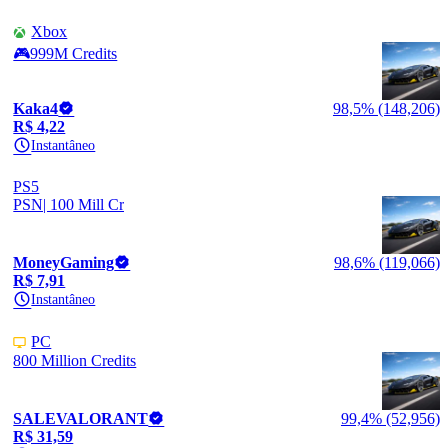
Xbox
🎮999M Credits
Kaka4
98,5% (148,206)
R$ 4,22
Instantâneo
PS5
PSN| 100 Mill Cr
MoneyGaming
98,6% (119,066)
R$ 7,91
Instantâneo
PC
800 Million Credits
SALEVALORANT
99,4% (52,956)
R$ 31,59