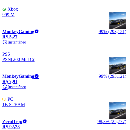
Xbox
999 M
MonkeyGaming
99% (293,121)
R$ 5,27
Instantâneo
PS5
PSN| 200 Mill Cr
MonkeyGaming
99% (293,121)
R$ 7,91
Instantâneo
PC
1B STEAM
ZeroDrop
98,3% (25,777)
R$ 92,23