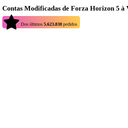
Contas Modificadas de Forza Horizon 5 à
4.9
Dos últimos
5.623.838
pedidos
As contas modificadas de Forza Horizon 5 permitem que você jogue es
máximos e créditos, facilitando a compra de tudo o que o jogo oferec
aqui que as contas modificadas de Forza Horizon 5 à venda no Eldora
Onde Comprar Contas Modificadas de Forza Horizon 5?
Ao buscar contas modificadas de Forza Horizon 5, dois fatores princ
vendedores oferecendo preços competitivos para se destacar no mercad
confiável.
Vantagens de Comprar Contas Modificadas de Forza Horizon 5
No Eldorado.gg, você pode adquirir contas do Forza Horizon 5 com m
mais baratas, com menos recursos, até contas totalmente maximizadas
tenha preocupações com a perda da conta após a compra.