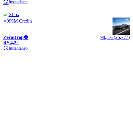
Instantâneo
Xbox
⭐999M Credits
ZeroDrop
98,3% (25,777)
R$ 4,22
Instantâneo