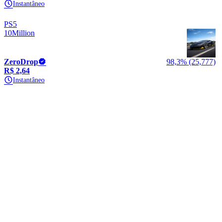
Instantâneo
PS5
10Million
ZeroDrop
98,3% (25,777)
R$ 2,64
Instantâneo