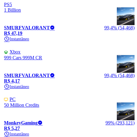
PS5
1 Billion
SMURFVALORANT
99,4% (54,468)
R$ 47,19
Instantâneo
Xbox
999 Cars 999M CR
SMURFVALORANT
99,4% (54,468)
R$ 4,17
Instantâneo
PC
50 Million Credits
MonkeyGaming
99% (293,121)
R$ 5,27
Instantâneo