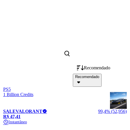
Recomendado
Recomendado
PS5
1 Billion Credits
SALEVALORANT
99,4% (52,956)
R$ 47,41
Instantâneo