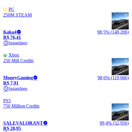
PC
250M STEAM
Kaka4
98,5% (148,206)
R$ 76,41
Instantâneo
Xbox
250 Mill Credits
MoneyGaming
98,6% (119,066)
R$ 7,91
Instantâneo
PS5
750 Million Credits
SALEVALORANT
99,4% (52,956)
R$ 28,95