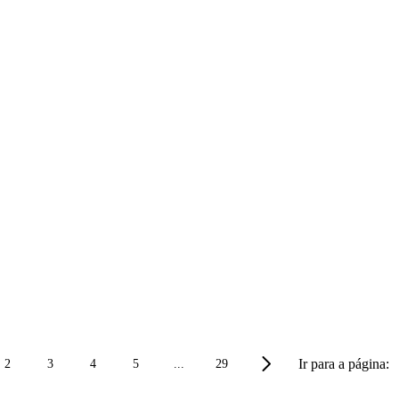
Ir para a página:
2
3
4
5
...
29