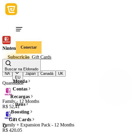
Conectar
Nintendo
Subscrição
Gift Cards
Região do jogo
Buscar na Eldorado
NA
Japan
Canadá
UK
EU
Moeda
Quantidade
Contas
Recargas
Family - 12 Months
Itens
R$ 52,41
Boosting
Gift Cards
Family + Expansion Pack - 12 Months
R$ 420,05