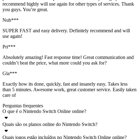
recommend highly will use again for other types of services. Thank
you guys. You’re great.
Nub***
SUPER FAST and easy delivery. Definitely recommend and will
use again!
Pri***
Absolutely amazing! Fast response time! Great communication and
couldn’t beat the price, what more could you ask for?
Gla***
Exactly how its done, quickly, fast and insanely easy. Takes less
than 5 minutes. Awesome work, great customer service. Easily taken
care of
Perguntas frequentes
O que é o Nintendo Switch Online online?
Quais são os planos online do Nintendo Switch?
Assim como outros serviços de assinatura de jogos, como o Xbox
Game Pass, o Nintendo Switch Online oferece acesso a uma
Quais jogos estão incluídos no Nintendo Switch Online online?