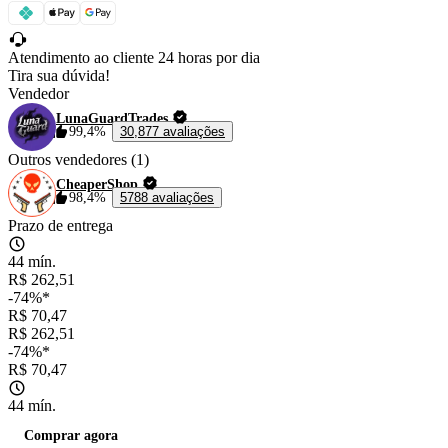
Atendimento ao cliente 24 horas por dia
Tira sua dúvida!
Vendedor
LunaGuardTrades
99,4%
30,877 avaliações
Outros vendedores (1)
CheaperShop
98,4%
5788 avaliações
Prazo de entrega
44 mín.
R$ 262,51
-74%*
R$ 70,47
R$ 262,51
-74%*
R$ 70,47
44 mín.
Comprar agora