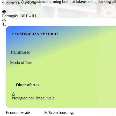
Suporte ao Vivo 24h
Português
|
BRL - R$
PERSONALIZAR PEDIDO
Transmissão
Modo offline
Obter ofertas
Protegido por
TradeShield
Economize até
30%
em boosting.