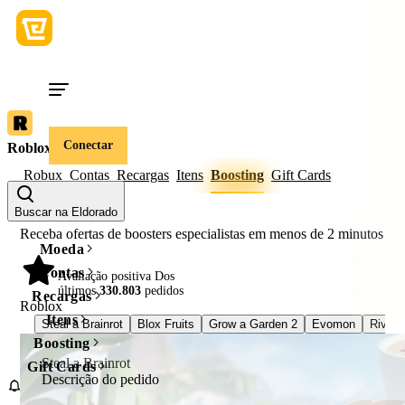
Conectar
Roblox
Robux
Contas
Recargas
Itens
Boosting
Gift Cards
Buscar na Eldorado
Receba ofertas de boosters especialistas em menos de
2 minutos
Moeda
Contas
98%
Avaliação positiva Dos
últimos
330.803
pedidos
Recargas
Roblox
Itens
Steal a Brainrot
Blox Fruits
Grow a Garden 2
Evomon
Rivals
Boosting
Steal a Brainrot
Gift Cards
Descrição do pedido