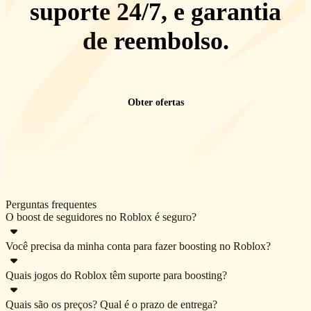
suporte 24/7
, e
garantia
de reembolso
.
Obter ofertas
Perguntas frequentes
O boost de seguidores no Roblox é seguro?
Você precisa da minha conta para fazer boosting no Roblox?
Nossos jogadores utilizam apenas os métodos mais seguros de
boosting para o Roblox. Sem trapaças, softwares ou quaisquer
Quais jogos do Roblox têm suporte para boosting?
Isso depende do tipo de jogo para o qual você precisa do serviço de
outras atividades suspeitas. Nós, da Eldorado, valorizamos a
boosting. Se o jogo em questão no Roblox tiver o modo de jogo em
segurança dos nossos clientes, e garantir a segurança das suas contas
Quais são os preços? Qual é o prazo de entrega?