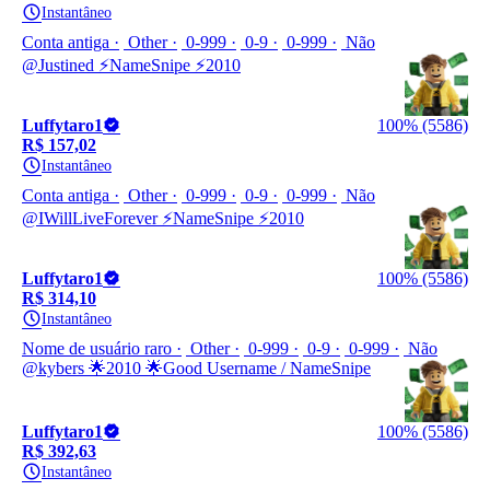
Instantâneo
Conta antiga
Other
0-999
0-9
0-999
Não
@Justined ⚡NameSnipe ⚡2010
Luffytaro1
100% (5586)
R$ 157,02
Instantâneo
Conta antiga
Other
0-999
0-9
0-999
Não
@IWillLiveForever ⚡NameSnipe ⚡2010
Luffytaro1
100% (5586)
R$ 314,10
Instantâneo
Nome de usuário raro
Other
0-999
0-9
0-999
Não
@kybers 🌟2010 🌟Good Username / NameSnipe
Luffytaro1
100% (5586)
R$ 392,63
Instantâneo