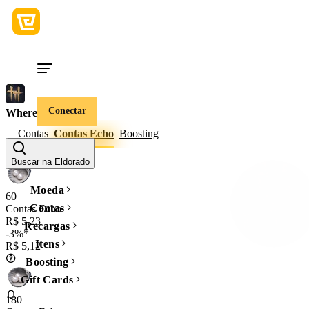
Conectar
Where Winds Meet
Contas
Contas Echo
Boosting
Quantidade
Buscar na Eldorado
Moeda
60
Contas
Contas Echo
R$ 5,23
Recargas
-3%*
Itens
R$ 5,12
Boosting
Gift Cards
180