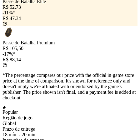
Passe de Batalha Elite
R$ 52,73
-11%*
R$ 47,34
Passe de Batalha Premium
R$ 105,50
-17%*
R$ 88,14
*The percentage compares our price with the official in-game store
price at the time of comparison. It's shown for reference only and
doesn't imply we're affiliated with or endorsed by the game's
publisher. The price shown isn't final, and a payment fee is added at
checkout.
Popular
Região de jogo
Global
Prazo de entrega
18 mín. -
20 min