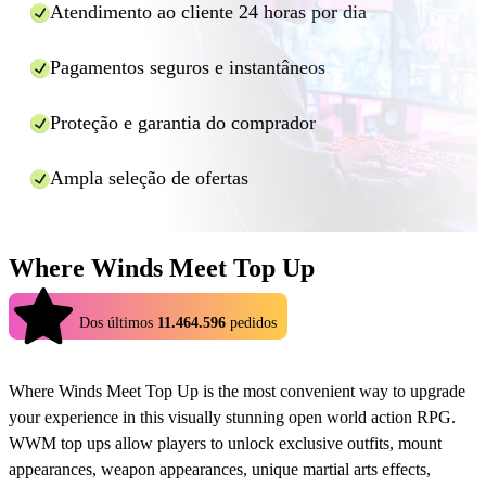
Atendimento ao cliente 24 horas por dia
Pressione o botão “Buy now” (Comprar agora).
Na janela seguinte, selecione a opção de pagamento,
insira os detalhes e pressione “Pay now” (Pagar agora).
Pagamentos seguros e instantâneos
Aguarde a recarga dentro do tempo alocado (geralmente
em minutos). Se o provedor de recarga precisar de
Proteção e garantia do comprador
alguma informação adicional, ele perguntará diretamente
na janela de bate-papo fornecida, portanto, não a feche
Ampla seleção de ofertas
enquanto o pedido estiver sendo processado.
E é isso! Usando o Eldorado.gg, você pode aproveitar recargas mais
baratas para muitos jogos de maneira rápida e segura.
Where Winds Meet Top Up
4.9
Dos últimos
11.464.596
pedidos
Where Winds Meet Top Up is the most convenient way to upgrade
your experience in this visually stunning open world action RPG.
WWM top ups allow players to unlock exclusive outfits, mount
appearances, weapon appearances, unique martial arts effects,