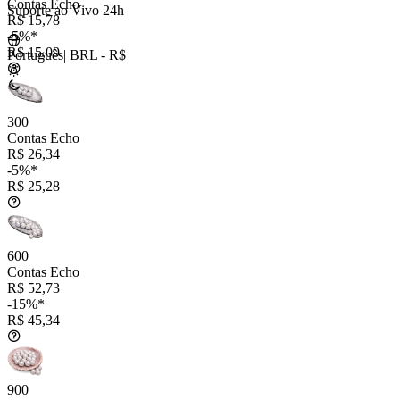
Contas Echo
Suporte ao Vivo 24h
R$ 15,78
-5%*
R$ 15,09
Português
|
BRL - R$
300
Contas Echo
R$ 26,34
-5%*
R$ 25,28
600
Contas Echo
R$ 52,73
-15%*
R$ 45,34
900