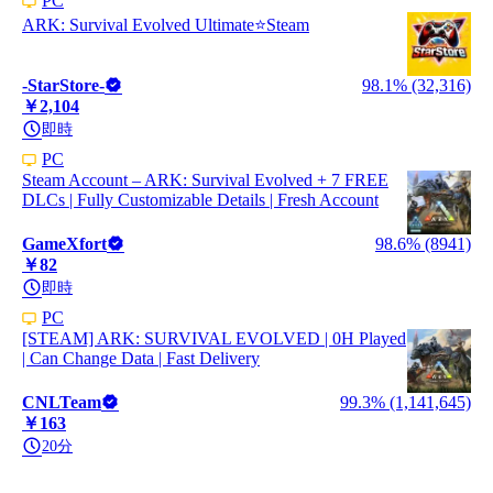
PC
ARK: Survival Evolved Ultimate⭐️Steam
-StarStore-
98.1% (32,316)
￥2,104
即時
PC
Steam Account – ARK: Survival Evolved + 7 FREE
DLCs | Fully Customizable Details | Fresh Account
GameXfort
98.6% (8941)
￥82
即時
PC
[STEAM] ARK: SURVIVAL EVOLVED | 0H Played
| Can Change Data | Fast Delivery
CNLTeam
99.3% (1,141,645)
￥163
20分