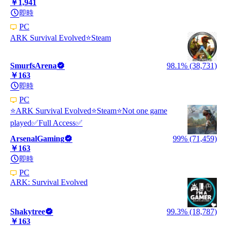
￥1,941
即時
PC
ARK Survival Evolved⭐️Steam
SmurfsArena
98.1% (38,731)
￥163
即時
PC
⭐️ARK Survival Evolved⭐️Steam⭐️Not one game
played✅Full Access✅
ArsenalGaming
99% (71,459)
￥163
即時
PC
ARK: Survival Evolved
Shakytree
99.3% (18,787)
￥163