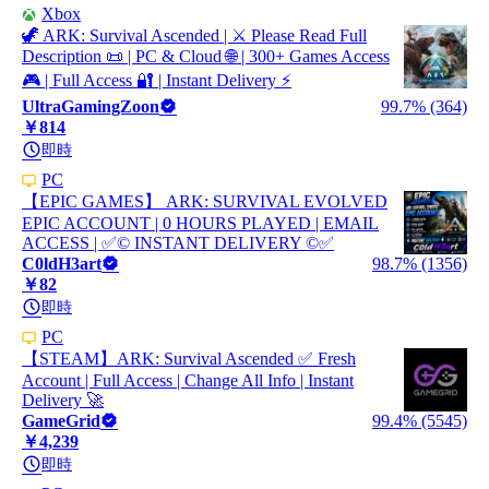
Xbox
🦖 ARK: Survival Ascended | ⚔️ Please Read Full
Description 📜 | PC & Cloud 🌐 | 300+ Games Access
🎮 | Full Access 🔐 | Instant Delivery ⚡
UltraGamingZoon
99.7% (364)
￥814
即時
PC
【EPIC GAMES】 ARK: SURVIVAL EVOLVED
EPIC ACCOUNT | 0 HOURS PLAYED | EMAIL
ACCESS | ✅©️ INSTANT DELIVERY ©️✅
C0ldH3art
98.7% (1356)
￥82
即時
PC
【STEAM】ARK: Survival Ascended ✅ Fresh
Account | Full Access | Change All Info | Instant
Delivery 🚀
GameGrid
99.4% (5545)
￥4,239
即時