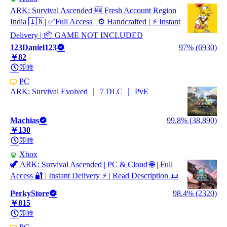
ARK: Survival Ascended 🆕 Fresh Account Region
India 🇮🇳| ✅Full Access | ⚙️ Handcrafted | ⚡ Instant
Delivery | 📦 GAME NOT INCLUDED
123Daniel123
97% (6930)
￥82
即時
PC
ARK: Survival Evolved ｜ 7 DLC ｜ PvE
Machias
99.8% (38,890)
￥130
即時
Xbox
🦖 ARK: Survival Ascended | PC & Cloud 🌐 | Full
Access 🔐 | Instant Delivery ⚡ | Read Description 📜
PerkyStore
98.4% (2320)
￥815
即時