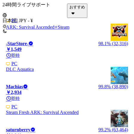
24時間ライブサポート
おすすめ
日本語
PC
|
JPY - ¥
ARK: Survival Ascended⭐️Steam
-StarStore-
98.1% (32,316)
￥1,549
即時
PC
DLC Aquatica
Machias
99.8% (38,890)
￥2,934
即時
PC
Steam Fresh ARK: Survival Ascended
saturnberry
99.2% (63,464)