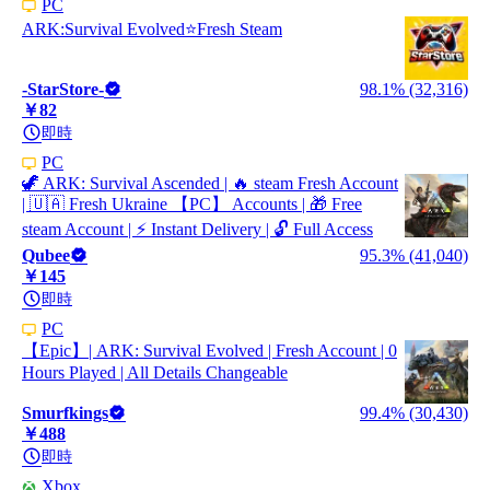
PC
ARK:Survival Evolved⭐️Fresh Steam
-StarStore-
98.1% (32,316)
￥82
即時
PC
🦖 ARK: Survival Ascended | 🔥 steam Fresh Account
| 🇺🇦 Fresh Ukraine 【PC】 Accounts | 🎁 Free
steam Account | ⚡ Instant Delivery | 🔓 Full Access
Qubee
95.3% (41,040)
￥145
即時
PC
【Epic】| ARK: Survival Evolved | Fresh Account | 0
Hours Played | All Details Changeable
Smurfkings
99.4% (30,430)
￥488
即時
Xbox