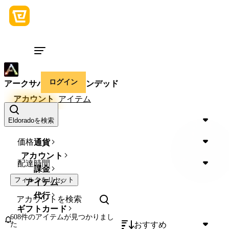
ログイン
アークサバイバルアセンデッド
アカウント
アイテム
Device
Eldoradoを検索
価格
通貨
アカウント
配達時間
課金
フィルタをリセット
アイテム
代行
ギフトカード
608件のアイテム
が見つかりまし
おすすめ
た