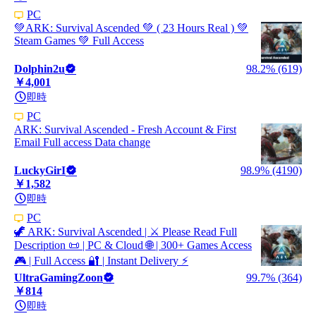
PC
💚ARK: Survival Ascended 💚 ( 23 Hours Real ) 💚
Steam Games 💚 Full Access
Dolphin2u
98.2% (619)
￥4,001
即時
PC
ARK: Survival Ascended - Fresh Account & First
Email Full access Data change
LuckyGirI
98.9% (4190)
￥1,582
即時
PC
🦖 ARK: Survival Ascended | ⚔️ Please Read Full
Description 📜 | PC & Cloud 🌐 | 300+ Games Access
🎮 | Full Access 🔐 | Instant Delivery ⚡
UltraGamingZoon
99.7% (364)
￥814
即時