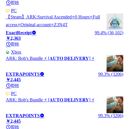
即時
PC
【Steam】ARK:Survival Ascended⭐0 Hours⭐Full
access⭐Original account⭐Z3N4T
ExactReceipt
99.4% (36,102)
￥2,363
即時
Xbox
ARK: Bob's Bundle ⚡️ [𝐀𝐔𝐓𝐎 𝐃𝐄𝐋𝐈𝐕𝐄𝐑𝐘] ⚡️
EXTRAPOINTS
99.3% (3206)
￥2,445
即時
PC
ARK: Bob's Bundle ⚡️ [𝐀𝐔𝐓𝐎 𝐃𝐄𝐋𝐈𝐕𝐄𝐑𝐘] ⚡️
EXTRAPOINTS
99.3% (3206)
￥2,445
即時