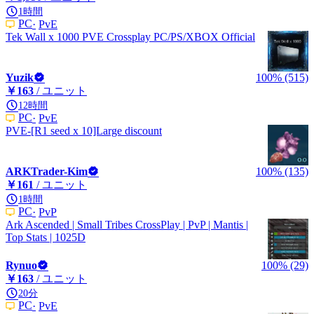
1時間
PC
PvE
Tek Wall x 1000 PVE Crossplay PC/PS/XBOX Official
Yuzik
100% (515)
￥163
/ ユニット
12時間
PC
PvE
PVE-[R1 seed x 10]Large discount
ARKTrader-Kim
100% (135)
￥161
/ ユニット
1時間
PC
PvP
Ark Ascended | Small Tribes CrossPlay | PvP | Mantis |
Top Stats | 1025D
Rynuo
100% (29)
￥163
/ ユニット
20分
PC
PvE