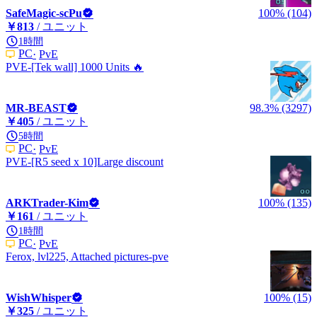
SafeMagic-scPu
100% (104)
￥813
/ ユニット
1時間
PC
PvE
PVE-[Tek wall] 1000 Units 🔥
MR-BEAST
98.3% (3297)
￥405
/ ユニット
5時間
PC
PvE
PVE-[R5 seed x 10]Large discount
ARKTrader-Kim
100% (135)
￥161
/ ユニット
1時間
PC
PvE
Ferox, lvl225, Attached pictures-pve
WishWhisper
100% (15)
￥325
/ ユニット