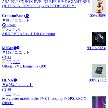
ASA PC/PS/XBOX PVE: X5 BEE HIVE (GIANT BEE
QUEEN IN CRYOPOD) - FAST DELIVERY!
CrimsonBoost
100% (909)
￥813
/ ユニット
12時間
PC
PvE
ARK PVE ASA - 1 Tek Generator
MrBenji
99.7% (323)
￥163
/ ユニット
1日
PC
PvE
Official PVE Element x7200
HLNA
100% (311)
￥4,064
/ ユニット
1日
PC
PvE
two greater mobile traits PVE Crossplay PC/PS/XBOX
Official