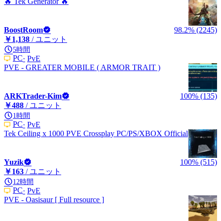
🔥 Tek Generator 🔥
BoostRoom
98.2% (2245)
￥1,138
/ ユニット
5時間
PC
PvE
PVE - GREATER MOBILE ( ARMOR TRAIT )
ARKTrader-Kim
100% (135)
￥488
/ ユニット
1時間
PC
PvE
Tek Ceiling x 1000 PVE Crossplay PC/PS/XBOX Official
Yuzik
100% (515)
￥163
/ ユニット
12時間
PC
PvE
PVE - Oasisaur [ Full resource ]