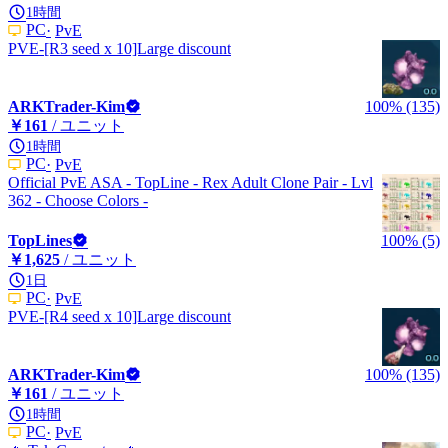
1時間
PC
PvE
PVE-[R3 seed x 10]Large discount
ARKTrader-Kim
100% (135)
￥161
/ ユニット
1時間
PC
PvE
Official PvE ASA - TopLine - Rex Adult Clone Pair - Lvl
362 - Choose Colors -
TopLines
100% (5)
￥1,625
/ ユニット
1日
PC
PvE
PVE-[R4 seed x 10]Large discount
ARKTrader-Kim
100% (135)
￥161
/ ユニット
1時間
PC
PvE