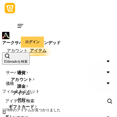
ログイン
アークサバイバルアセンデッド
アカウント
アイテム
Device
Eldoradoを検索
サーバー
通貨
アカウント
価格
課金
フィルタをリセット
アイテム
代行
ギフトカード
1378件のアイテム
が見つかりました