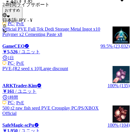
おすすめ
24時間ライブサポート
おすすめ
日本語
|
JPY - ¥
PC
PvE
Official PVE Full Tek Dedi Storage Metal Ingot x10
Polymer x2 Cementing Paste x8
GameCEO
99.5% (23,032)
￥5,526
/ ユニット
1日
PC
PvE
PVE-[R2 seed x 10]Large discount
ARKTrader-Kim
100% (135)
￥161
/ ユニット
1時間
PC
PvE
500 r2 raw fish seed PVE Crossplay PC/PS/XBOX
Official
SafeMagic-scPu
100% (104)
￥1,950
/ ユニット