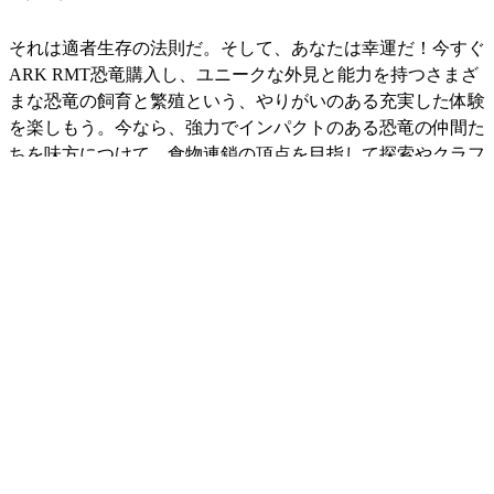
それは適者生存の法則だ。そして、あなたは幸運だ！今すぐ
ARK RMT恐竜購入し、ユニークな外見と能力を持つさまざ
まな恐竜の飼育と繁殖という、やりがいのある充実した体験
を楽しもう。今なら、強力でインパクトのある恐竜の仲間た
ちを味方につけて、食物連鎖の頂点を目指して探索やクラフ
トに挑戦できる。そして、これらの恐竜が提供するのは、純
粋なパワーだけではありません。エルドラドのARK恐竜購
入する際には、最も興味のある恐竜を厳選することができま
す。欲しいものを手に入れるために、もはや偶然に頼る必要
はありません。T-REXのファンでも、より穏やかなステゴサ
ウルス派でも、販売されているARK恐竜は、古代の爬虫類
の愛好家を満足させるでしょう。
ARK恐竜販売
ARK恐竜販売は魅力の一部に過ぎません。このサバイバル
ゲームでは、あなたを運んでくれる乗り物が不可欠です。あ
るいは、エルドラドのオファーを活用して、信頼のおける販