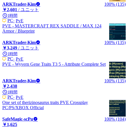
ARKTrader-Kim
100% (135)
￥2,601
/ ユニット
1時間
PC
PvE
PVE - MASTERCRAFT REX SADDLE / MAX 124
Armor / Blueprint
ARKTrader-Kim
100% (135)
￥3,249
/ ユニット
1時間
PC
PvE
PVE - Wyvern Gene Traits T3 5 - Attribute Complete Set
ARKTrader-Kim
100% (135)
￥2,438
1時間
PC
PvE
One set of therizinosaurus traits PVE Crossplay
PC/PS/XBOX Official
SafeMagic-scPu
100% (104)
￥1,625