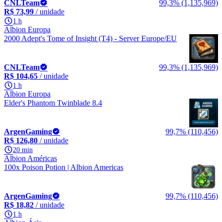
CNLTeam
99,3% (1,135,969)
R$ 73,99
/ unidade
1 h
Albion Europa
2000 Adept's Tome of Insight (T4) - Server Europe/EU
CNLTeam
99,3% (1,135,969)
R$ 104,65
/ unidade
1 h
Albion Europa
Elder's Phantom Twinblade 8.4
ArgenGaming
99,7% (110,456)
R$ 126,80
/ unidade
20 min
Albion Américas
100x Poison Potion | Albion Americas
ArgenGaming
99,7% (110,456)
R$ 18,82
/ unidade
1 h