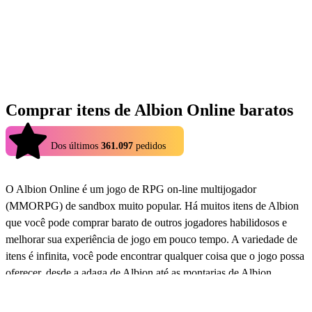
Comprar itens de Albion Online baratos
4.9
Dos últimos
361.097
pedidos
O Albion Online é um jogo de RPG on-line multijogador
(MMORPG) de sandbox muito popular. Há muitos itens de Albion
que você pode comprar barato de outros jogadores habilidosos e
melhorar sua experiência de jogo em pouco tempo. A variedade de
itens é infinita, você pode encontrar qualquer coisa que o jogo possa
oferecer, desde a adaga de Albion até as montarias de Albion
Online, o tomo de insight e muitos conjuntos de armaduras de
Albion. Até mesmo os twitch drops de Albion Online estão se