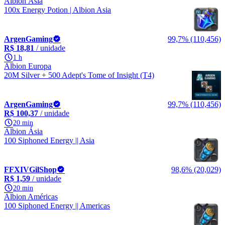
Albion Ásia
100x Energy Potion | Albion Asia
ArgenGaming
99,7% (110,456)
R$ 18,81
/ unidade
1 h
Albion Europa
20M Silver + 500 Adept's Tome of Insight (T4)
ArgenGaming
99,7% (110,456)
R$ 100,37
/ unidade
20 min
Albion Ásia
100 Siphoned Energy || Asia
FFXIVGilShop
98,6% (20,029)
R$ 1,59
/ unidade
20 min
Albion Américas
100 Siphoned Energy || Americas