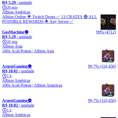
R$ 5,29
/ unidade
20 min
Albion Américas
Albion Online 🌟 Twitch Drops ✅ 13 CRATES 🔴 ALL
POSSIBLE REWARDS 🌟 Any Server ✅
GosMachine
99% (4712)
R$ 5,29
/ unidade
20 min
Albion Ásia
100x Acid Potion | Albion Asia
ArgenGaming
99,7% (110,456)
R$ 18,81
/ unidade
1 h
Albion Américas
100x Acid Potion | Albion Americas
ArgenGaming
99,7% (110,456)
R$ 18,82
/ unidade
1 h
Albion Américas