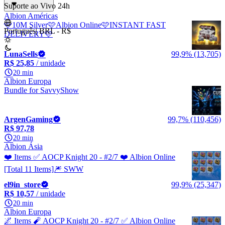
Suporte ao Vivo 24h
Albion Américas
🩷10M Silver🩷Albion Online🩷INSTANT FAST
Português
|
BRL - R$
DELIVERY🩷
LunaSells
99,9% (13,705)
R$ 25,85
/ unidade
20 min
Albion Europa
Bundle for SavvyShow
ArgenGaming
99,7% (110,456)
R$ 97,78
20 min
Albion Ásia
❤️ Items ✅ AOCP Knight 20 - #2/7 ❤️ Albion Online
[Total 11 Items]🎆 SWW
el9in_store
99,9% (25,347)
R$ 10,57
/ unidade
20 min
Albion Europa
🌌 Items 🧨 AOCP Knight 20 - #2/7 ✅ Albion Online