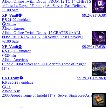
Albion Online Twitch Drops | FROM 12 TO 14 CHESTS
✅ Last 14 Days of Farming | All Server | Fast Delivery |
%100 Safe
XP_Vault
99,2% (17,638)
R$ 21,09
/ unidade
20 min
Albion Europa
Albion Online Twitch Drops | 17 CRATES 🔴 ALL
POSSIBLE REWARDS | All Server | Fast Delivery |
%100 Safe
XP_Vault
99,2% (17,638)
R$ 15,80
/ unidade
20 min
Albion Américas
Bundle 100M Silver and 5000 Adept's Tome of Insight
(T4)
CNLTeam
99,3% (1,135,969)
R$ 330,28
/ unidade
1 h
Albion Ásia
2000 Adept's Tome of Insight (T4) - Server Singapore/Asia