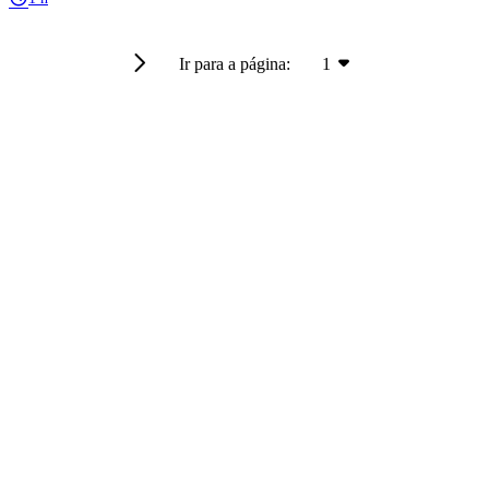
Ir para a página:
1