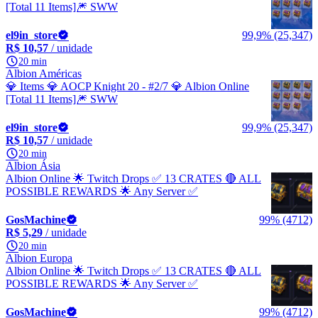
[Total 11 Items]🎆 SWW
el9in_store
99,9% (25,347)
R$ 10,57
/ unidade
20 min
Albion Américas
💎 Items 💎 AOCP Knight 20 - #2/7 💎 Albion Online
[Total 11 Items]🎆 SWW
el9in_store
99,9% (25,347)
R$ 10,57
/ unidade
20 min
Albion Ásia
Albion Online 🌟 Twitch Drops ✅ 13 CRATES 🔴 ALL
POSSIBLE REWARDS 🌟 Any Server ✅
GosMachine
99% (4712)
R$ 5,29
/ unidade
20 min
Albion Europa
Albion Online 🌟 Twitch Drops ✅ 13 CRATES 🔴 ALL
POSSIBLE REWARDS 🌟 Any Server ✅
GosMachine
99% (4712)