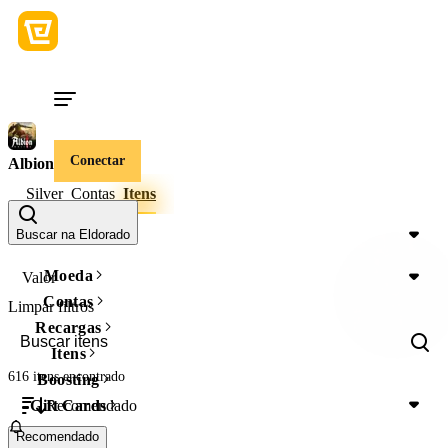
Conectar
Albion Online
Silver
Contas
Itens
Servidor
Buscar na Eldorado
Moeda
Valor
Contas
Limpar filtros
Recargas
Itens
616 itens
encontrado
Boosting
Recomendado
Gift Cards
Recomendado