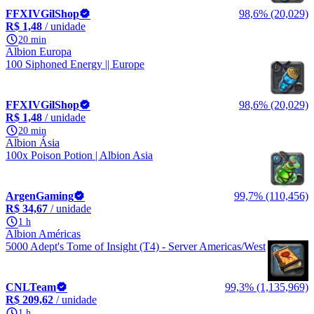
FFXIVGilShop
98,6% (20,029)
R$ 1,48
/ unidade
20 min
Albion Europa
100 Siphoned Energy || Europe
FFXIVGilShop
98,6% (20,029)
R$ 1,48
/ unidade
20 min
Albion Ásia
100x Poison Potion | Albion Asia
ArgenGaming
99,7% (110,456)
R$ 34,67
/ unidade
1 h
Albion Américas
5000 Adept's Tome of Insight (T4) - Server Americas/West
CNLTeam
99,3% (1,135,969)
R$ 209,62
/ unidade
1 h