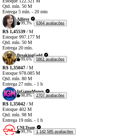
Estoque
122.321 M
Qtd. mín.
50 M
Entrega
5 mín.
-
20 min
Ailieye
99,3%
6364 avaliações
R$ 1,45539
/ M
Estoque
997.177 M
Qtd. mín.
50 M
Entrega
20 mín.
BreakingGold
99,6%
5861 avaliações
R$ 1,35047
/ M
Estoque
978.085 M
Qtd. mín.
80 M
Entrega
27 mín.
-
1 h
InGameMoney
98,8%
2707 avaliações
R$ 1,35042
/ M
Estoque
402 M
Qtd. mín.
98 M
Entrega
19 mín.
-
1 h
CNLTeam
99,3%
1,142,585 avaliações