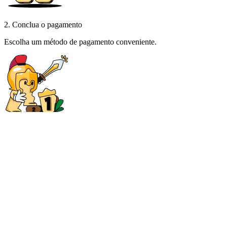
2. Conclua o pagamento
Escolha um método de pagamento conveniente.
3. Pedido pronto
Regaste seu pedido e já entre no jogo!
Nossa comunidade
4.9
Dos últimos
1.717.034
pedidos
Sav***
Seller responded within 1 minute, and immediately traded. Kinda
surprised how smooth everything went, genuinely just a 10/10
experience. Literally nothing to critique.