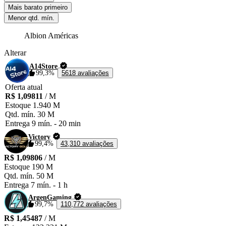
Mais barato primeiro
Menor qtd. mín.
Albion Américas
Alterar
A14Store
99,3%
5618 avaliações
Oferta atual
R$ 1,09811
/ M
Estoque
1.940 M
Qtd. mín.
30 M
Entrega
9 mín.
-
20 min
Victory
99,4%
43,310 avaliações
R$ 1,09806
/ M
Estoque
190 M
Qtd. mín.
50 M
Entrega
7 mín.
-
1 h
ArgenGaming
99,7%
110,772 avaliações
R$ 1,45487
/ M