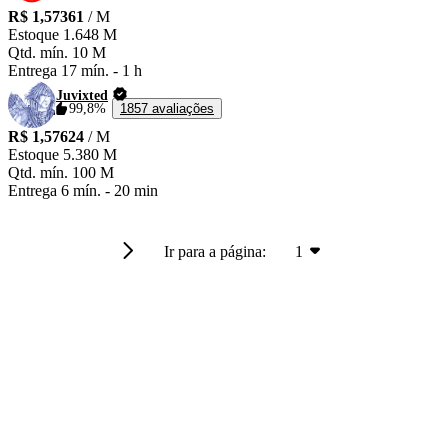
R$ 1,57361
/ M
Estoque
1.648 M
Qtd. mín.
10 M
Entrega
17 mín.
-
1 h
Juvixted
99,8%
1857 avaliações
R$ 1,57624
/ M
Estoque
5.380 M
Qtd. mín.
100 M
Entrega
6 mín.
-
20 min
Ir para a página:
1