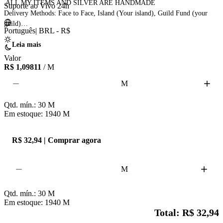
 ALL MY ITEMS AND SILVER ARE HANDMADE

Suporte ao Vivo 24h
Delivery Methods: Face to Face, Island (Your island), Guild Fund (your 
guild)

Português
|
BRL - R$
I also have offers for Tome of Insight and other items. Pls check my store

Leia mais
Valor
R$ 1,09811
/ M
M
Qtd. mín.:
30
M
Em estoque: 1940
M
R$ 32,94 | Comprar agora
M
Qtd. mín.:
30
M
Em estoque: 1940
M
Total: R$ 32,94