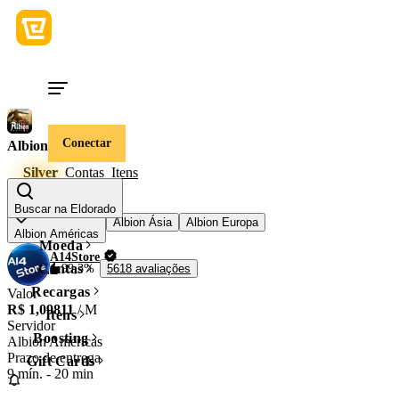
Conectar
Albion Online
Silver
Contas
Itens
Servidor
Buscar na Eldorado
Albion Ásia
Albion Europa
Albion Américas
Moeda
A14Store
Contas
99,3%
5618 avaliações
Recargas
Valor
R$ 1,09811
/ M
Itens
Servidor
Boosting
Albion Américas
Prazo de entrega
Gift Cards
9 mín.
-
20 min