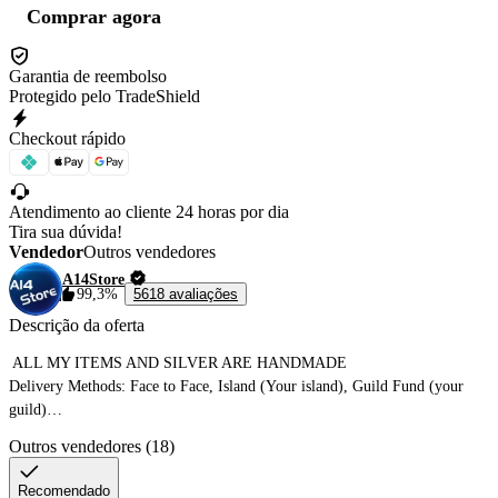
Comprar agora
Garantia de reembolso
Protegido pelo TradeShield
Checkout rápido
Atendimento ao cliente 24 horas por dia
Tira sua dúvida!
Vendedor
Outros vendedores
A14Store
99,3%
5618 avaliações
Descrição da oferta
 ALL MY ITEMS AND SILVER ARE HANDMADE

Delivery Methods: Face to Face, Island (Your island), Guild Fund (your 
guild)

I also have offers for Tome of Insight and other items. Pls check my store

Outros vendedores (18)
Recomendado